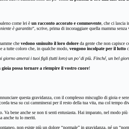
obaleno come lei è
un racconto accorato e commovente
, che ci lascia
niente è garantito
“, scrive, prima di incoraggiare quella mamma senza 
le mamme che
vedono sminuito il loro dolore
da gente che non capisce co
e a tutte coloro che, in qualche modo,
vengono incolpate per il lutto
c
giorno amerai i tuoi figli (tutti loro) un po’ di più. Finché, un bel gio
a gioia possa tornare a riempire il vostro cuore
!
annunciare questa gravidanza, con il complesso miscuglio di gioia e sens
corda tesa su cui camminerai per il resto della tua vita, ma col tempo div
. Va bene anche se non ti senti entusiasta. Hai imparato, nel modo più d
a anche tu lo meriti.
aneo, non esiste più un dolore “normale” in gravidanza, né un “normale