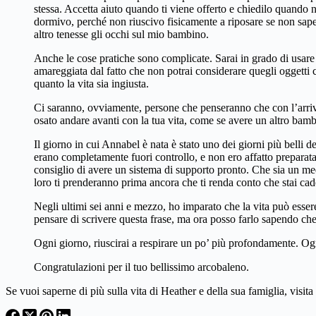
stessa. Accetta aiuto quando ti viene offerto e chiedilo quando 
dormivo, perché non riuscivo fisicamente a riposare se non sape
altro tenesse gli occhi sul mio bambino.
Anche le cose pratiche sono complicate. Sarai in grado di usare
amareggiata dal fatto che non potrai considerare quegli oggetti
quanto la vita sia ingiusta.
Ci saranno, ovviamente, persone che penseranno che con l’arrivo
osato andare avanti con la tua vita, come se avere un altro bamb
Il giorno in cui Annabel è nata è stato uno dei giorni più belli d
erano completamente fuori controllo, e non ero affatto preparata
consiglio di avere un sistema di supporto pronto. Che sia un me
loro ti prenderanno prima ancora che ti renda conto che stai ca
Negli ultimi sei anni e mezzo, ho imparato che la vita può essere
pensare di scrivere questa frase, ma ora posso farlo sapendo c
Ogni giorno, riuscirai a respirare un po’ più profondamente. Ogni
Congratulazioni per il tuo bellissimo arcobaleno.
Se vuoi saperne di più sulla vita di Heather e della sua famiglia, visita 