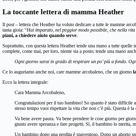
La toccante lettera di mamma Heather
Il post – lettera che Heather ha voluto dedicare a tutte le mamme arc
tanta gioia: “
Hai imparato, nel peggior modo possibile, che nella vita 
piani, a chiedere aiuto quando serve
.
Soprattutto, con questa lettera Heather tende una mano a tutte quel
complete, come mai, per loro, niente sia a posto; tende una mano anch
Ogni giorno sarai in grado di respirare un po’ più a fondo. Ogni 
Ce lo auguriamo anche noi, care mamme arcobaleno, che un giorno
l
Ecco la lettera integrale:
Cara Mamma Arcobaleno,
Congratulazioni per il tuo bambino! So quanto è stato difficile 
stesso tempo vuoi rispettare la vita che non c’è più. Questa è la 
Va bene avere paura. Va bene prendere le cose giorno per giorno
giusto avere speranza e fare progetti. Sì, il bambino lo merita, m
Un bambino dopo una perdita è spaventoso. Dopo un aborto spont