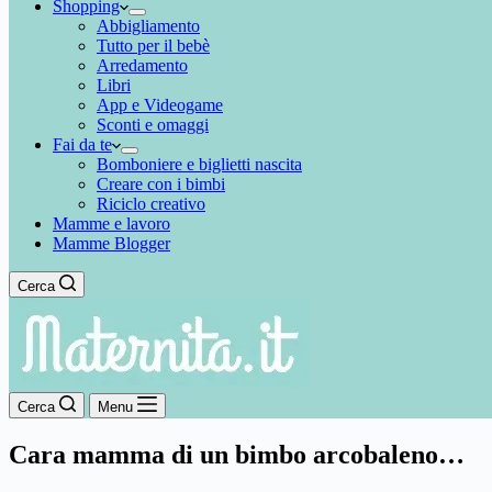
Shopping
Abbigliamento
Tutto per il bebè
Arredamento
Libri
App e Videogame
Sconti e omaggi
Fai da te
Bomboniere e biglietti nascita
Creare con i bimbi
Riciclo creativo
Mamme e lavoro
Mamme Blogger
Cerca
Cerca
Menu
Cara mamma di un bimbo arcobaleno…