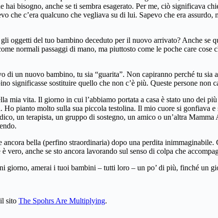
ne hai bisogno, anche se ti sembra esagerato. Per me, ciò significava ch
vo che c’era qualcuno che vegliava su di lui. Sapevo che era assurdo, m
 gli oggetti del tuo bambino deceduto per il nuovo arrivato? Anche se qu
 come normali passaggi di mano, ma piuttosto come le poche care cose ch
 di un nuovo bambino, tu sia “guarita”. Non capiranno perché tu sia anco
ino significasse sostituire quello che non c’è più. Queste persone non c
ella mia vita. Il giorno in cui l’abbiamo portata a casa è stato uno dei p
. Ho pianto molto sulla sua piccola testolina. Il mio cuore si gonfiava 
dico, un terapista, un gruppo di sostegno, un amico o un’altra Mamma Ar
dendo.
 ancora bella (perfino straordinaria) dopo una perdita inimmaginabile. C’
he è vero, anche se sto ancora lavorando sul senso di colpa che accomp
 giorno, amerai i tuoi bambini – tutti loro – un po’ di più, finché un g
il sito
The Spohrs Are Multiplying
.