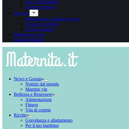
App e Videogame
Sconti e omaggi
Fai da te
Bomboniere e biglietti nascita
Creare con i bimbi
Riciclo creativo
Mamme e lavoro
Mamme Blogger
News e Gossip
Notizie dal mondo
Mamme vip
Bellezza e Benessere
Alimentazione
Fitness
Vita di coppia
Ricette
Gravidanza e allattamento
Per il tuo bambino