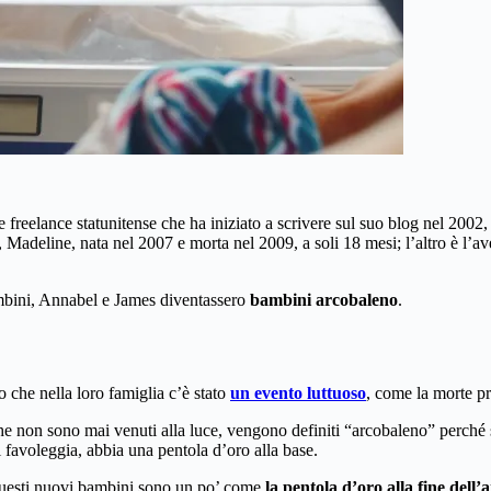
ice freelance statunitense che ha iniziato a scrivere sul suo blog nel 2002,
, Madeline, nata nel 2007 e morta nel 2009, a soli 18 mesi; l’altro è l’av
ambini, Annabel e James diventassero
bambini arcobaleno
.
che nella loro famiglia c’è stato
un evento luttuoso
, come la morte p
 che non sono mai venuti alla luce, vengono definiti “arcobaleno” perché 
i favoleggia, abbia una pentola d’oro alla base.
, questi nuovi bambini sono un po’ come
la pentola d’oro alla fine dell