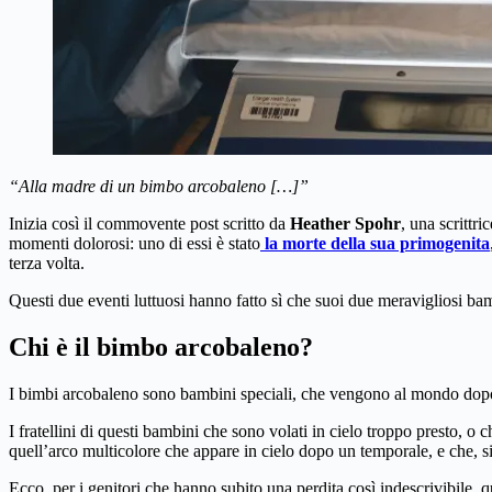
“Alla madre di un bimbo arcobaleno […]”
Inizia così il commovente post scritto da
Heather Spohr
, una scrittr
momenti dolorosi: uno di essi è stato
la morte della sua primogenita
terza volta.
Questi due eventi luttuosi hanno fatto sì che suoi due meravigliosi b
Chi è il bimbo arcobaleno?
I bimbi arcobaleno sono bambini speciali, che vengono al mondo dopo 
I fratellini di questi bambini che sono volati in cielo troppo presto, o
quell’arco multicolore che appare in cielo dopo un temporale, e che, s
Ecco, per i genitori che hanno subito una perdita così indescrivibile