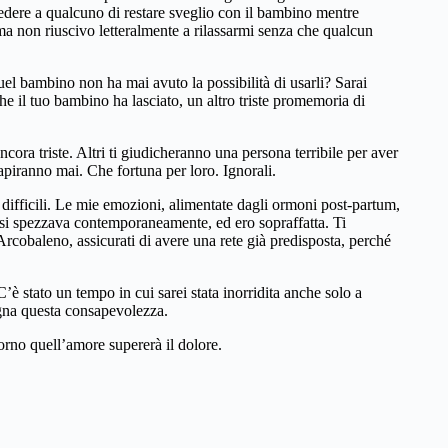
iedere a qualcuno di restare sveglio con il bambino mentre
a non riuscivo letteralmente a rilassarmi senza che qualcun
el bambino non ha mai avuto la possibilità di usarli? Sarai
e il tuo bambino ha lasciato, un altro triste promemoria di
ra triste. Altri ti giudicheranno una persona terribile per aver
apiranno mai. Che fortuna per loro. Ignorali.
iù difficili. Le mie emozioni, alimentate dagli ormoni post-partum,
e si spezzava contemporaneamente, ed ero sopraffatta. Ti
cobaleno, assicurati di avere una rete già predisposta, perché
è stato un tempo in cui sarei stata inorridita anche solo a
agna questa consapevolezza.
iorno quell’amore supererà il dolore.