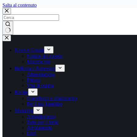
Salta
Salta al contenuto
al
contenuto
Nessun
risultato
News e Gossip
Notizie dal mondo
Mamme vip
Bellezza e Benessere
Alimentazione
Fitness
Vita di coppia
Ricette
Gravidanza e allattamento
Per il tuo bambino
Shopping
Abbigliamento
Tutto per il bebè
Arredamento
Libri