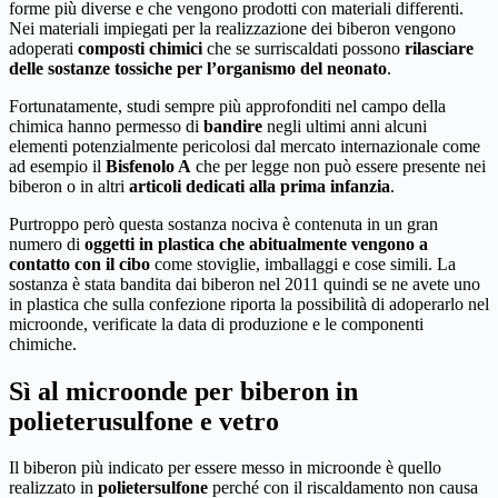
forme più diverse e che vengono prodotti con materiali differenti.
Nei materiali impiegati per la realizzazione dei biberon vengono
adoperati
composti chimici
che se surriscaldati possono
rilasciare
delle sostanze tossiche per l’organismo del neonato
.
Fortunatamente, studi sempre più approfonditi nel campo della
chimica hanno permesso di
bandire
negli ultimi anni alcuni
elementi potenzialmente pericolosi dal mercato internazionale come
ad esempio il
Bisfenolo A
che per legge non può essere presente nei
biberon o in altri
articoli dedicati alla prima infanzia
.
Purtroppo però questa sostanza nociva è contenuta in un gran
numero di
oggetti in plastica che abitualmente vengono a
contatto con il cibo
come stoviglie, imballaggi e cose simili. La
sostanza è stata bandita dai biberon nel 2011 quindi se ne avete uno
in plastica che sulla confezione riporta la possibilità di adoperarlo nel
microonde, verificate la data di produzione e le componenti
chimiche.
Sì al microonde per biberon in
polieterusulfone e vetro
Il biberon più indicato per essere messo in microonde è quello
realizzato in
polietersulfone
perché con il riscaldamento non causa