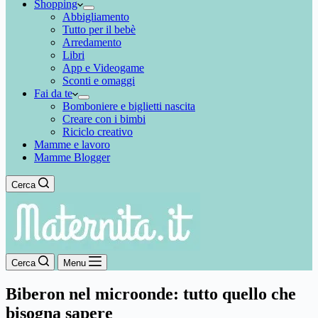
Shopping
Abbigliamento
Tutto per il bebè
Arredamento
Libri
App e Videogame
Sconti e omaggi
Fai da te
Bomboniere e biglietti nascita
Creare con i bimbi
Riciclo creativo
Mamme e lavoro
Mamme Blogger
Cerca
Cerca
Menu
Biberon nel microonde: tutto quello che
bisogna sapere