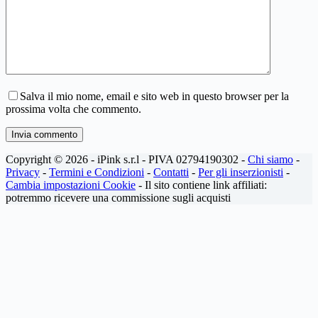
Salva il mio nome, email e sito web in questo browser per la
prossima volta che commento.
Invia commento
Copyright © 2026 - iPink s.r.l - PIVA 02794190302 -
Chi siamo
-
Privacy
-
Termini e Condizioni
-
Contatti
-
Per gli inserzionisti
-
Cambia impostazioni Cookie
- Il sito contiene link affiliati:
potremmo ricevere una commissione sugli acquisti