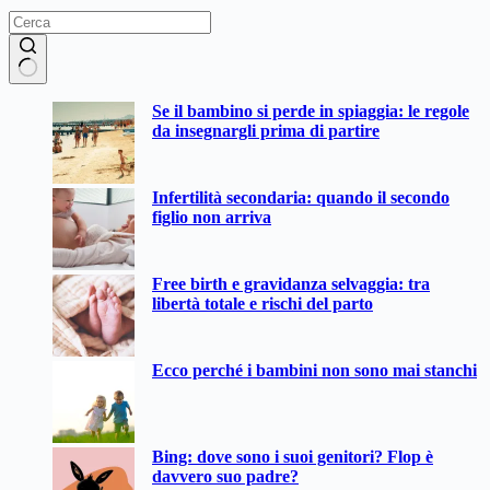
Nessun
Se il bambino si perde in spiaggia: le regole
risultato
da insegnargli prima di partire
Infertilità secondaria: quando il secondo
figlio non arriva
Free birth e gravidanza selvaggia: tra
libertà totale e rischi del parto
Ecco perché i bambini non sono mai stanchi
Bing: dove sono i suoi genitori? Flop è
davvero suo padre?