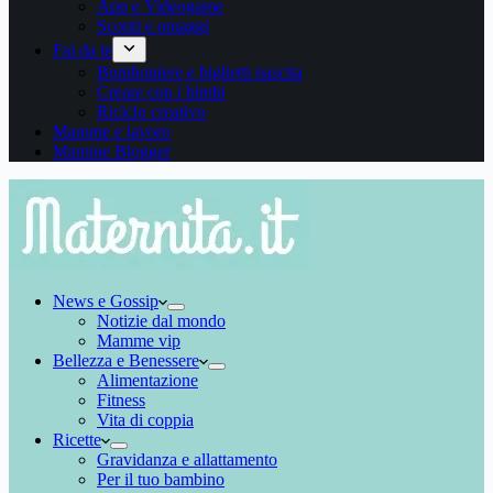
App e Videogame
Sconti e omaggi
Fai da te
Bomboniere e biglietti nascita
Creare con i bimbi
Riciclo creativo
Mamme e lavoro
Mamme Blogger
News e Gossip
Notizie dal mondo
Mamme vip
Bellezza e Benessere
Alimentazione
Fitness
Vita di coppia
Ricette
Gravidanza e allattamento
Per il tuo bambino