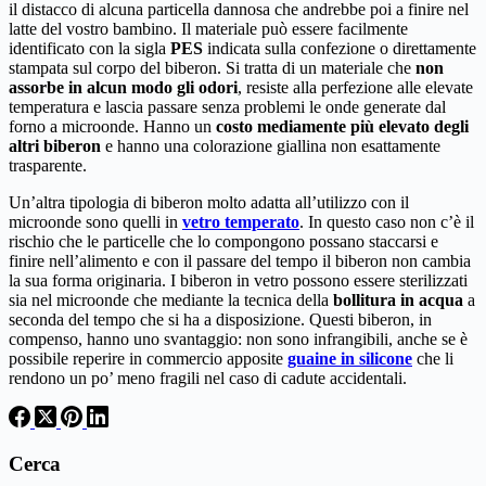
il distacco di alcuna particella dannosa che andrebbe poi a finire nel
latte del vostro bambino. Il materiale può essere facilmente
identificato con la sigla
PES
indicata sulla confezione o direttamente
stampata sul corpo del biberon. Si tratta di un materiale che
non
assorbe in alcun modo gli odori
, resiste alla perfezione alle elevate
temperatura e lascia passare senza problemi le onde generate dal
forno a microonde. Hanno un
costo mediamente più elevato degli
altri biberon
e hanno una colorazione giallina non esattamente
trasparente.
Un’altra tipologia di biberon molto adatta all’utilizzo con il
microonde sono quelli in
vetro temperato
. In questo caso non c’è il
rischio che le particelle che lo compongono possano staccarsi e
finire nell’alimento e con il passare del tempo il biberon non cambia
la sua forma originaria. I biberon in vetro possono essere sterilizzati
sia nel microonde che mediante la tecnica della
bollitura in acqua
a
seconda del tempo che si ha a disposizione. Questi biberon, in
compenso, hanno uno svantaggio: non sono infrangibili, anche se è
possibile reperire in commercio apposite
guaine in silicone
che li
rendono un po’ meno fragili nel caso di cadute accidentali.
Cerca