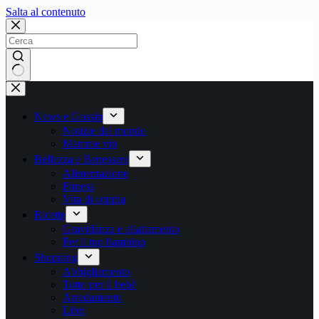
Salta
Salta al contenuto
al
contenuto
Nessun
risultato
News e Gossip
Notizie dal mondo
Mamme vip
Bellezza e Benessere
Alimentazione
Fitness
Vita di coppia
Ricette
Gravidanza e allattamento
Per il tuo bambino
Shopping
Abbigliamento
Tutto per il bebè
Arredamento
Libri