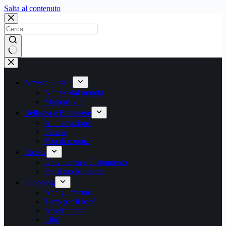
Salta
Salta al contenuto
al
contenuto
Nessun
risultato
News e Gossip
Notizie dal mondo
Mamme vip
Bellezza e Benessere
Alimentazione
Fitness
Vita di coppia
Ricette
Gravidanza e allattamento
Per il tuo bambino
Shopping
Abbigliamento
Tutto per il bebè
Arredamento
Libri