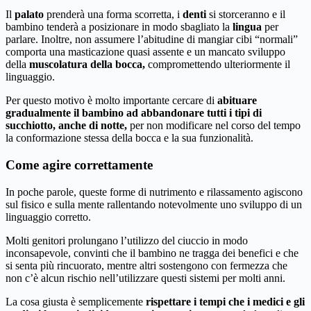
Il
palato
prenderà una forma scorretta, i
denti
si storceranno e il
bambino tenderà a posizionare in modo sbagliato la
lingua
per
parlare. Inoltre, non assumere l’abitudine di mangiar cibi “normali”
comporta una masticazione quasi assente e un mancato sviluppo
della
muscolatura della bocca,
compromettendo ulteriormente il
linguaggio.
Per questo motivo è molto importante cercare di
abituare
gradualmente il bambino ad abbandonare tutti i tipi di
succhiotto, anche di notte,
per non modificare nel corso del tempo
la conformazione stessa della bocca e la sua funzionalità.
Come agire correttamente
In poche parole, queste forme di nutrimento e rilassamento agiscono
sul fisico e sulla mente rallentando notevolmente uno sviluppo di un
linguaggio corretto.
Molti genitori prolungano l’utilizzo del ciuccio in modo
inconsapevole, convinti che il bambino ne tragga dei benefici e che
si senta più rincuorato, mentre altri sostengono con fermezza che
non c’è alcun rischio nell’utilizzare questi sistemi per molti anni.
La cosa giusta è semplicemente
rispettare i tempi che i medici e gli