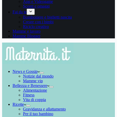
App e Videogame
Sconti e omaggi
Fai da te
Bomboniere e biglietti nascita
Creare con i bimbi
Riciclo creativo
Mamme e lavoro
Mamme Blogger
News e Gossip
Notizie dal mondo
Mamme vip
Bellezza e Benessere
Alimentazione
Fitness
Vita di coppia
Ricette
Gravidanza e allattamento
Per il tuo bambino