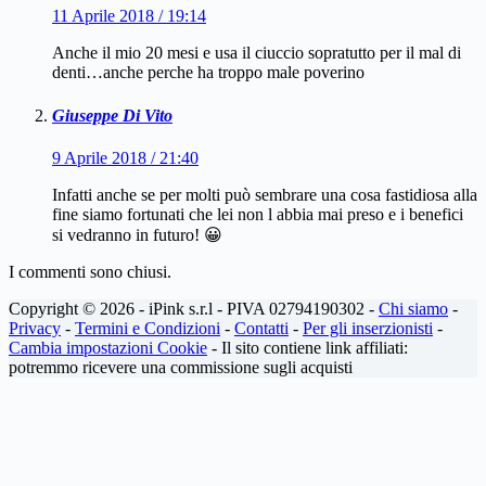
11 Aprile 2018 / 19:14
Anche il mio 20 mesi e usa il ciuccio sopratutto per il mal di
denti…anche perche ha troppo male poverino
Giuseppe Di Vito
9 Aprile 2018 / 21:40
Infatti anche se per molti può sembrare una cosa fastidiosa alla
fine siamo fortunati che lei non l abbia mai preso e i benefici
si vedranno in futuro! 😀
I commenti sono chiusi.
Copyright © 2026 - iPink s.r.l - PIVA 02794190302 -
Chi siamo
-
Privacy
-
Termini e Condizioni
-
Contatti
-
Per gli inserzionisti
-
Cambia impostazioni Cookie
- Il sito contiene link affiliati:
potremmo ricevere una commissione sugli acquisti