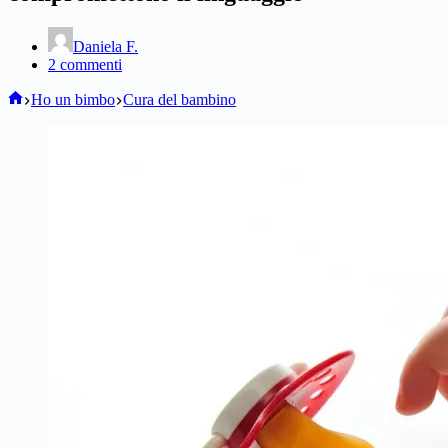
Daniela F.
2 commenti
Home
Ho un bimbo
Cura del bambino