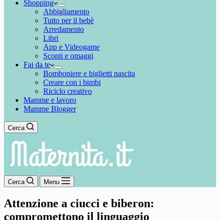
Shopping
Abbigliamento
Tutto per il bebè
Arredamento
Libri
App e Videogame
Sconti e omaggi
Fai da te
Bomboniere e biglietti nascita
Creare con i bimbi
Riciclo creativo
Mamme e lavoro
Mamme Blogger
Cerca
Cerca
Menu
Attenzione a ciucci e biberon:
compromettono il linguaggio