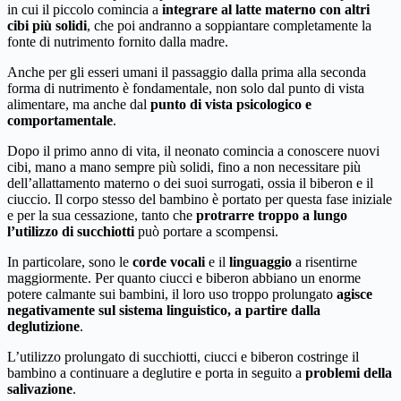
in cui il piccolo comincia a
integrare al latte materno con altri
cibi più solidi
, che poi andranno a soppiantare completamente la
fonte di nutrimento fornito dalla madre.
Anche per gli esseri umani il passaggio dalla prima alla seconda
forma di nutrimento è fondamentale, non solo dal punto di vista
alimentare, ma anche dal
punto di vista psicologico e
comportamentale
.
Dopo il primo anno di vita, il neonato comincia a conoscere nuovi
cibi, mano a mano sempre più solidi, fino a non necessitare più
dell’allattamento materno o dei suoi surrogati, ossia il biberon e il
ciuccio. Il corpo stesso del bambino è portato per questa fase iniziale
e per la sua cessazione, tanto che
protrarre troppo a lungo
l’utilizzo di succhiotti
può portare a scompensi.
In particolare, sono le
corde vocali
e il
linguaggio
a risentirne
maggiormente. Per quanto ciucci e biberon abbiano un enorme
potere calmante sui bambini, il loro uso troppo prolungato
agisce
negativamente sul sistema linguistico, a partire dalla
deglutizione
.
L’utilizzo prolungato di succhiotti, ciucci e biberon costringe il
bambino a continuare a deglutire e porta in seguito a
problemi della
salivazione
.