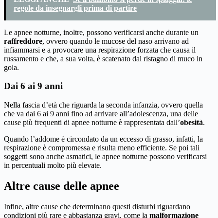
regole da insegnargli prima di partire
Le apnee notturne, inoltre, possono verificarsi anche durante un
raffreddore
, ovvero quando le mucose del naso arrivano ad
infiammarsi e a provocare una respirazione forzata che causa il
russamento e che, a sua volta, è scatenato dal ristagno di muco in
gola.
Dai 6 ai 9 anni
Nella fascia d’età che riguarda la seconda infanzia, ovvero quella
che va dai 6 ai 9 anni fino ad arrivare all’adolescenza, una delle
cause più frequenti di apnee notturne è rappresentata dall’
obesità
.
Quando l’addome è circondato da un eccesso di grasso, infatti, la
respirazione è compromessa e risulta meno efficiente. Se poi tali
soggetti sono anche asmatici, le apnee notturne possono verificarsi
in percentuali molto più elevate.
Altre cause delle apnee
Infine, altre cause che determinano questi disturbi riguardano
condizioni più rare e abbastanza gravi, come la
malformazione