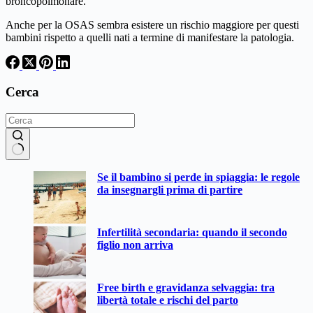
broncopolmonare.
Anche per la OSAS sembra esistere un rischio maggiore per questi
bambini rispetto a quelli nati a termine di manifestare la patologia.
Cerca
Nessun
Se il bambino si perde in spiaggia: le regole
risultato
da insegnargli prima di partire
Infertilità secondaria: quando il secondo
figlio non arriva
Free birth e gravidanza selvaggia: tra
libertà totale e rischi del parto