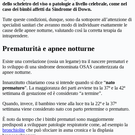
dello scheletro del viso o patologie a livello celebrale, come nel
caso dei bimbi affetti da Sindrome di Down.
Tutte queste condizioni, dunque, sono da sottoporre all’attenzione di
specialisti sanitari che avranno modo di individuare esattamente le
cause delle apnee notturne, valutando così la corretta terapia da
intraprendere.
Prematurità e apnee notturne
Esiste una correlazione (ossia un legame) tra il nascere prematuri e
lo sviluppo di una sindrome denominata OSAS caratterizzata da
apnee notturne.
Innanzitutto chiariamo cosa si intende quando si dice “
nato
prematuro
”. La maggioranza dei parti avviene tra la 37ª e la 42ª
settimana di gestazione ed è considerato “a termine”.
Quando, invece, il bambino viene alla luce tra la 22ª e la 37ª
settimana viene considerato nato con parto pretermine o prematuro.
È noto da tempo che i bimbi prematuri sono maggiormente
predisposti a sviluppare patologie respiratorie come, ad esempio la
bronchiolite
che può sfociare in asma cronica e la displasia