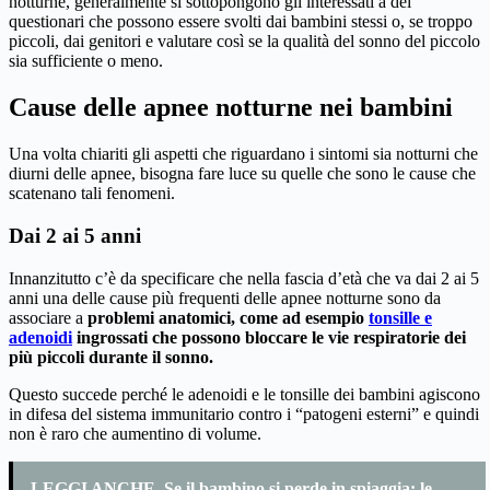
notturne, generalmente si sottopongono gli interessati a dei
questionari che possono essere svolti dai bambini stessi o, se troppo
piccoli, dai genitori e valutare così se la qualità del sonno del piccolo
sia sufficiente o meno.
Cause delle apnee notturne nei bambini
Una volta chiariti gli aspetti che riguardano i sintomi sia notturni che
diurni delle apnee, bisogna fare luce su quelle che sono le cause che
scatenano tali fenomeni.
Dai 2 ai 5 anni
Innanzitutto c’è da specificare che nella fascia d’età che va dai 2 ai 5
anni una delle cause più frequenti delle apnee notturne sono da
associare a
problemi anatomici, come ad esempio
tonsille e
adenoidi
ingrossati che possono bloccare le vie respiratorie dei
più piccoli durante il sonno.
Questo succede perché le adenoidi e le tonsille dei bambini agiscono
in difesa del sistema immunitario contro i “patogeni esterni” e quindi
non è raro che aumentino di volume.
LEGGI ANCHE
Se il bambino si perde in spiaggia: le