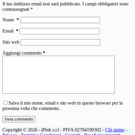
Il tuo indirizzo email non sarà pubblicato.
I campi obbligatori sono
contrassegnati
*
Nome
*
Email
*
Sito web
Aggiungi commento
*
Salva il mio nome, email e sito web in questo browser per la
prossima volta che commento.
Invia commento
Copyright © 2026 - iPink s.r.l - PIVA 02794190302 -
Chi siamo
-