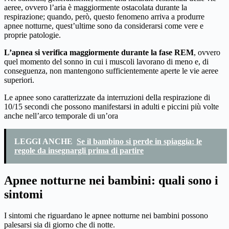
aeree, ovvero l’aria è maggiormente ostacolata durante la
respirazione; quando, però, questo fenomeno arriva a produrre
apnee notturne, quest’ultime sono da considerarsi come vere e
proprie patologie.
L’apnea si verifica maggiormente durante la fase REM
, ovvero
quel momento del sonno in cui i muscoli lavorano di meno e, di
conseguenza, non mantengono sufficientemente aperte le vie aeree
superiori.
Le apnee sono caratterizzate da interruzioni della respirazione di
10/15 secondi che possono manifestarsi in adulti e piccini più volte
anche nell’arco temporale di un’ora
LEGGI ANCHE
Se il bambino si perde in spiaggia: le
regole da insegnargli prima di partire
Apnee notturne nei bambini: quali sono i
sintomi
I sintomi che riguardano le apnee notturne nei bambini possono
palesarsi sia di giorno che di notte.