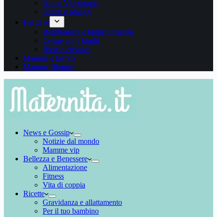
App e Videogame
Sconti e omaggi
Fai da te
Bomboniere e biglietti nascita
Creare con i bimbi
Riciclo creativo
Mamme e lavoro
Mamme Blogger
News e Gossip
Notizie dal mondo
Mamme vip
Bellezza e Benessere
Alimentazione
Fitness
Vita di coppia
Ricette
Gravidanza e allattamento
Per il tuo bambino