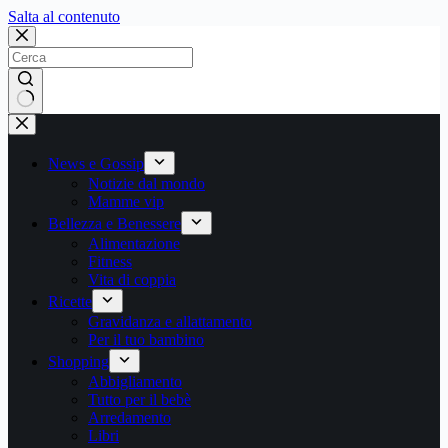
Salta
Salta al contenuto
al
contenuto
Nessun
risultato
News e Gossip
Notizie dal mondo
Mamme vip
Bellezza e Benessere
Alimentazione
Fitness
Vita di coppia
Ricette
Gravidanza e allattamento
Per il tuo bambino
Shopping
Abbigliamento
Tutto per il bebè
Arredamento
Libri