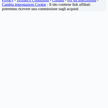
Privacy
-
Termini e Condizioni
-
Contatti
-
Per gli inserzionisti
-
Cambia impostazioni Cookie
- Il sito contiene link affiliati:
potremmo ricevere una commissione sugli acquisti