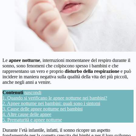
Le
apnee notturne
, interruzioni momentanee del respiro durante il
sonno, sono fenomeni che colpiscono spesso i bambini e che
rappresentano un vero e proprio
disturbo della respirazione
e può
incidere in maniera negativa sulla qualità della vita dei più piccoli,
anche negli anni a venire.
Contenuti
nascondi
1.
Quando si verificano le apnee notturne nei bambini?
2.
Apnee notturne nei bambini: quali sono i sintomi
3.
Cause delle apnee notturne nei bambini
4.
Altre cause delle apnee
5.
Prematurità e apnee notturne
Durante l’età infantile, infatti, il sonno ricopre un aspetto
fondamentale per la corretta crescita dei bimbi e per il loro sviluppo