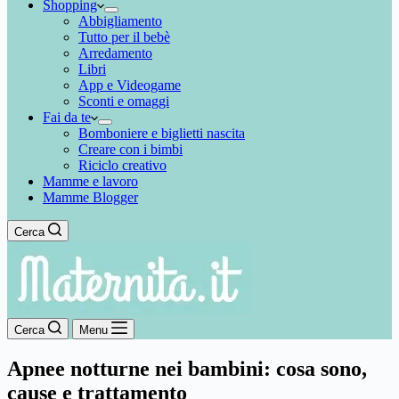
Shopping
Abbigliamento
Tutto per il bebè
Arredamento
Libri
App e Videogame
Sconti e omaggi
Fai da te
Bomboniere e biglietti nascita
Creare con i bimbi
Riciclo creativo
Mamme e lavoro
Mamme Blogger
Cerca
Cerca
Menu
Apnee notturne nei bambini: cosa sono,
cause e trattamento