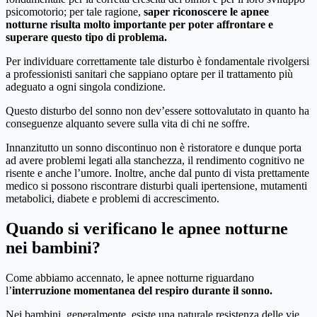
psicomotorio; per tale ragione,
saper riconoscere le apnee
notturne risulta molto importante per poter affrontare e
superare questo tipo di problema.
Per individuare correttamente tale disturbo è fondamentale rivolgersi
a professionisti sanitari che sappiano optare per il trattamento più
adeguato a ogni singola condizione.
Questo disturbo del sonno non dev’essere sottovalutato in quanto ha
conseguenze alquanto severe sulla vita di chi ne soffre.
Innanzitutto un sonno discontinuo non è ristoratore e dunque porta
ad avere problemi legati alla stanchezza, il rendimento cognitivo ne
risente e anche l’umore. Inoltre, anche dal punto di vista prettamente
medico si possono riscontrare disturbi quali ipertensione, mutamenti
metabolici, diabete e problemi di accrescimento.
Quando si verificano le apnee notturne
nei bambini?
Come abbiamo accennato, le apnee notturne riguardano
l’
interruzione momentanea del respiro durante il sonno.
Nei bambini, generalmente, esiste una naturale resistenza delle vie