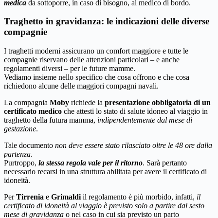
medica
da sottoporre, in caso di bisogno, al medico di bordo.
Traghetto in gravidanza: le indicazioni delle diverse
compagnie
I traghetti moderni assicurano un comfort maggiore e tutte le
compagnie riservano delle attenzioni particolari – e anche
regolamenti diversi – per le future mamme.
Vediamo insieme nello specifico che cosa offrono e che cosa
richiedono alcune delle maggiori compagni navali.
La compagnia
Moby
richiede la
presentazione obbligatoria di un
certificato medico
che attesti lo stato di salute idoneo al viaggio in
traghetto della futura mamma,
indipendentemente dal mese di
gestazione
.
Tale documento
non deve essere stato rilasciato oltre le 48 ore dalla
partenza
.
Purtroppo,
la stessa regola vale per il ritorno
. Sarà pertanto
necessario recarsi in una struttura abilitata per avere il certificato di
idoneità.
Per
Tirrenia
e
Grimaldi
il regolamento è più morbido, infatti,
il
certificato di idoneità al viaggio è previsto solo a partire dal sesto
mese di gravidanza
o nel caso in cui sia previsto un parto