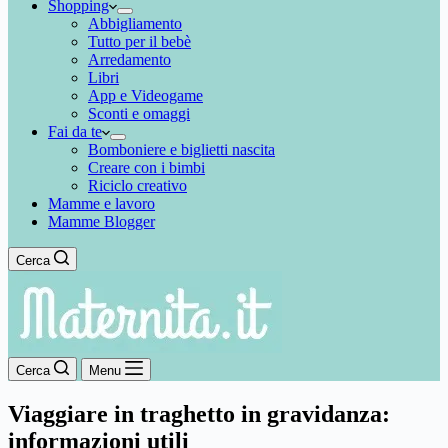
Shopping
Abbigliamento
Tutto per il bebè
Arredamento
Libri
App e Videogame
Sconti e omaggi
Fai da te
Bomboniere e biglietti nascita
Creare con i bimbi
Riciclo creativo
Mamme e lavoro
Mamme Blogger
Cerca
Cerca
Menu
Viaggiare in traghetto in gravidanza:
informazioni utili