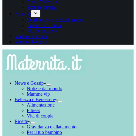
App e Videogame
Sconti e omaggi
Fai da te
Bomboniere e biglietti nascita
Creare con i bimbi
Riciclo creativo
Mamme e lavoro
Mamme Blogger
News e Gossip
Notizie dal mondo
Mamme vip
Bellezza e Benessere
Alimentazione
Fitness
Vita di coppia
Ricette
Gravidanza e allattamento
Per il tuo bambino