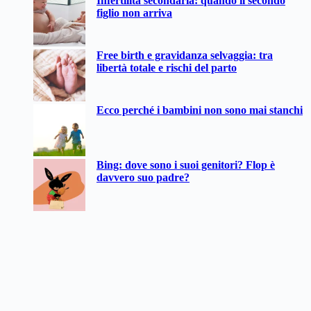
Infertilità secondaria: quando il secondo
figlio non arriva
Free birth e gravidanza selvaggia: tra
libertà totale e rischi del parto
Ecco perché i bambini non sono mai stanchi
Bing: dove sono i suoi genitori? Flop è
davvero suo padre?