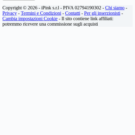
Copyright © 2026 - iPink s.r.l - PIVA 02794190302 -
Chi siamo
-
Privacy
-
Termini e Condizioni
-
Contatti
-
Per gli inserzionisti
-
Cambia impostazioni Cookie
- Il sito contiene link affiliati:
potremmo ricevere una commissione sugli acquisti