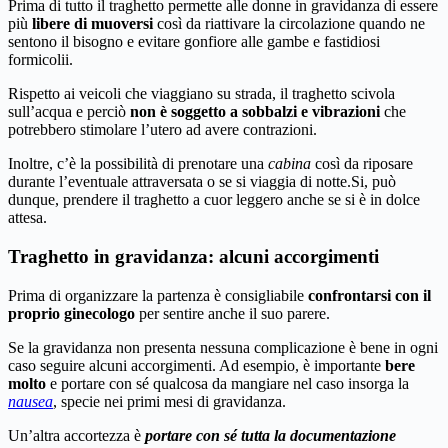
Prima di tutto il traghetto permette alle donne in gravidanza di essere
più
libere di muoversi
così da riattivare la circolazione quando ne
sentono il bisogno e evitare gonfiore alle gambe e fastidiosi
formicolii.
Rispetto ai veicoli che viaggiano su strada, il traghetto scivola
sull’acqua e perciò
non è soggetto a sobbalzi e vibrazioni
che
potrebbero stimolare l’utero ad avere contrazioni.
Inoltre, c’è la possibilità di prenotare una
cabina
così da riposare
durante l’eventuale attraversata o se si viaggia di notte.Si, può
dunque, prendere il traghetto a cuor leggero anche se si è in dolce
attesa.
Traghetto in gravidanza: alcuni accorgimenti
Prima di organizzare la partenza è consigliabile
confrontarsi con il
proprio ginecologo
per sentire anche il suo parere.
Se la gravidanza non presenta nessuna complicazione è bene in ogni
caso seguire alcuni accorgimenti. Ad esempio, è importante
bere
molto
e portare con sé qualcosa da mangiare nel caso insorga la
nausea
, specie nei primi mesi di gravidanza.
Un’altra accortezza è
portare con sé tutta la documentazione