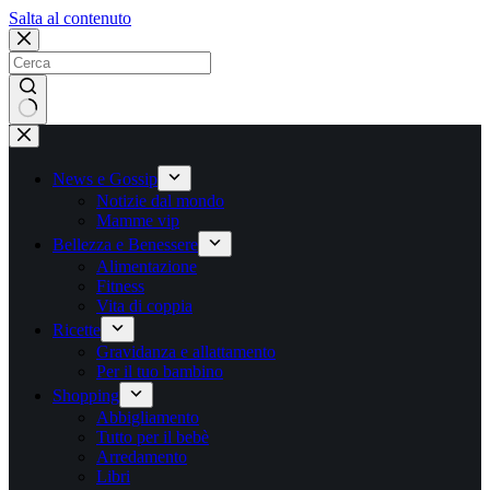
Salta
Salta al contenuto
al
contenuto
Nessun
risultato
News e Gossip
Notizie dal mondo
Mamme vip
Bellezza e Benessere
Alimentazione
Fitness
Vita di coppia
Ricette
Gravidanza e allattamento
Per il tuo bambino
Shopping
Abbigliamento
Tutto per il bebè
Arredamento
Libri