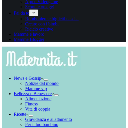
App e Videogame
Sconti e omaggi
Fai da te
Bomboniere e biglietti nascita
Creare con i bimbi
Riciclo creativo
Mamme e lavoro
Mamme Blogger
News e Gossip
Notizie dal mondo
Mamme vip
Bellezza e Benessere
Alimentazione
Fitness
Vita di coppia
Ricette
Gravidanza e allattamento
Per il tuo bambino