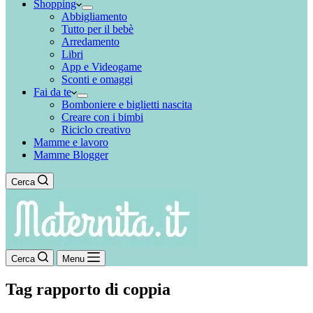
Shopping
Abbigliamento
Tutto per il bebè
Arredamento
Libri
App e Videogame
Sconti e omaggi
Fai da te
Bomboniere e biglietti nascita
Creare con i bimbi
Riciclo creativo
Mamme e lavoro
Mamme Blogger
Cerca
Cerca
Menu
Tag
rapporto di coppia