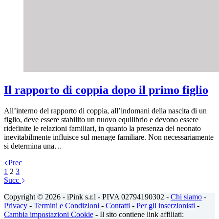
Il rapporto di coppia dopo il primo figlio
All’interno del rapporto di coppia, all’indomani della nascita di un
figlio, deve essere stabilito un nuovo equilibrio e devono essere
ridefinite le relazioni familiari, in quanto la presenza del neonato
inevitabilmente influisce sul menage familiare. Non necessariamente
si determina una…
Prec
1
2
3
Succ
Copyright © 2026 - iPink s.r.l - PIVA 02794190302 -
Chi siamo
-
Privacy
-
Termini e Condizioni
-
Contatti
-
Per gli inserzionisti
-
Cambia impostazioni Cookie
- Il sito contiene link affiliati: