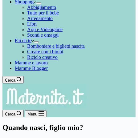
Shopping
Abbigliamento
Tutto per il bebè
Arredamento
Libri
App e Videogame
Sconti e omaggi
Fai da te
Bomboniere e biglietti nascita
Creare con i bimbi
Riciclo creativo
Mamme e lavoro
Mamme Blogger
Cerca
Cerca
Menu
Quando nasci, figlio mio?