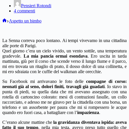
Pensieri Rotondi
4 commenti
Home
Aspetto un bimbo
La Senna correva poco lontano. Ai tempi vivevamo in una cittadina
alle porte di Parigi.
Quel giorno c’era un cielo vivido, un vento sottile, una temperatura
gradevole.
La mia pancia ormai esondava
. Ero uscita in tarda
mattinata, giù per il corso che scende verso il lungo fiume e il parco,
mi ero trovata un ritaglio di prato, il dosso dolce di una collinetta, e
mi ero sdraiata con le cuffie del walkman alle orecchie.
Su Facebook mi arrivavano le foto delle
compagne di corso:
neonati già al seno, dolori finiti, travagli già guadati
. Io stavo in
punta di piedi, su quella data che mi avevano assegnato con una
rotella di cartoncino colorato: mesi di contrazioni fasulle, un collo
raccorciato, e adesso me ne giravo per la cittadella con una borsa, un
telefono e un assorbente per paura che mi si rompessero le acque
quando ero fuori casa, a battagliare con l’
impazienza
.
C’erano alcune mattine che
la gravidanza diventava ispida: aveva
fatto il suo tempo
, nella mia testa, avevo preso tutto quello che