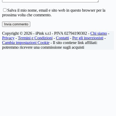
Salva il mio nome, email e sito web in questo browser per la
prossima volta che commento.
Invia commento
Copyright © 2026 - iPink s.r.l - PIVA 02794190302 -
Chi siamo
-
Privacy
-
Termini e Condizioni
-
Contatti
-
Per gli inserzionisti
-
Cambia impostazioni Cookie
- Il sito contiene link affiliati:
potremmo ricevere una commissione sugli acquisti