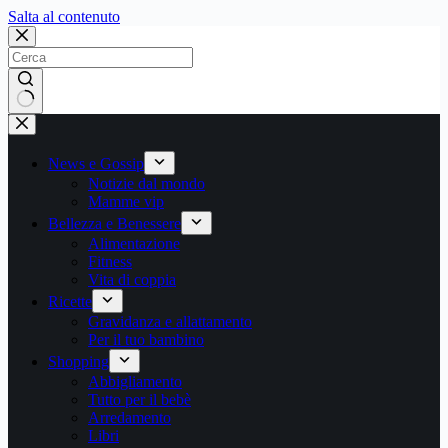
Salta
Salta al contenuto
al
contenuto
Nessun
risultato
News e Gossip
Notizie dal mondo
Mamme vip
Bellezza e Benessere
Alimentazione
Fitness
Vita di coppia
Ricette
Gravidanza e allattamento
Per il tuo bambino
Shopping
Abbigliamento
Tutto per il bebè
Arredamento
Libri