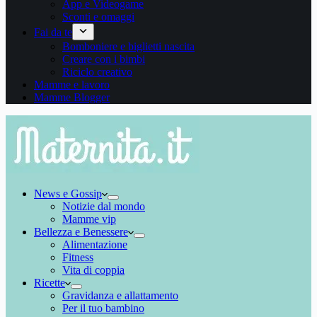
App e Videogame
Sconti e omaggi
Fai da te
Bomboniere e biglietti nascita
Creare con i bimbi
Riciclo creativo
Mamme e lavoro
Mamme Blogger
News e Gossip
Notizie dal mondo
Mamme vip
Bellezza e Benessere
Alimentazione
Fitness
Vita di coppia
Ricette
Gravidanza e allattamento
Per il tuo bambino