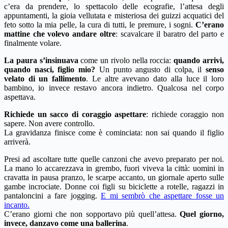
c’era da prendere, lo spettacolo delle ecografie, l’attesa degli
appuntamenti, la gioia vellutata e misteriosa dei guizzi acquatici del
feto sotto la mia pelle, la cura di tutti, le premure, i sogni.
C’erano
mattine che volevo andare oltre
: scavalcare il baratro del parto e
finalmente volare.
La paura s’insinuava
come un rivolo nella roccia:
quando arrivi,
quando nasci, figlio mio?
Un punto angusto di colpa, il
senso
velato di un fallimento
. Le altre avevano dato alla luce il loro
bambino, io invece restavo ancora indietro. Qualcosa nel corpo
aspettava.
Richiede un sacco di coraggio aspettare
: richiede coraggio non
sapere. Non avere controllo.
La gravidanza finisce come è cominciata: non sai quando il figlio
arriverà.
Presi ad ascoltare tutte quelle canzoni che avevo preparato per noi.
La mano lo accarezzava in grembo, fuori viveva la città: uomini in
cravatta in pausa pranzo, le scarpe accanto, un giornale aperto sulle
gambe incrociate. Donne coi figli su biciclette a rotelle, ragazzi in
pantaloncini a fare jogging.
E mi sembrò che aspettare fosse un
incanto.
C’erano giorni che non sopportavo più quell’attesa.
Quel giorno,
invece, danzavo come una ballerina
.