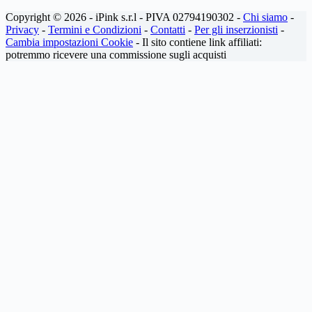
Copyright © 2026 - iPink s.r.l - PIVA 02794190302 -
Chi siamo
-
Privacy
-
Termini e Condizioni
-
Contatti
-
Per gli inserzionisti
-
Cambia impostazioni Cookie
- Il sito contiene link affiliati:
potremmo ricevere una commissione sugli acquisti