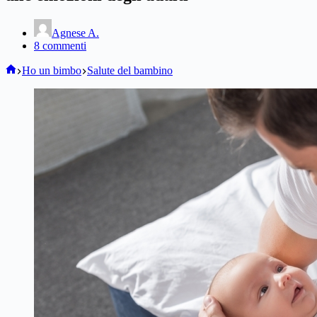
Agnese A.
8 commenti
Home
Ho un bimbo
Salute del bambino