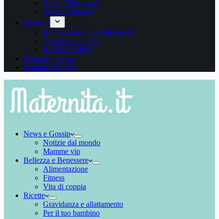
App e Videogame
Sconti e omaggi
Fai da te
Bomboniere e biglietti nascita
Creare con i bimbi
Riciclo creativo
Mamme e lavoro
Mamme Blogger
News e Gossip
Notizie dal mondo
Mamme vip
Bellezza e Benessere
Alimentazione
Fitness
Vita di coppia
Ricette
Gravidanza e allattamento
Per il tuo bambino