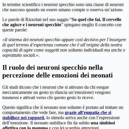
In termine scientifico i neuroni specchio sono una classe di neuroni
che nascono quando un essere umano compie o osserva un’azione.
Le parole di Rizzolati nel suo saggio “
So quel che fai. Il cervello
che agisce e i neuroni specchio
” spiegano meglio il concetto con
queste parole:
«
Il sistema dei neuroni specchio appare così decisivo per l’insorgere
di quel terreno d’esperienza comune che è all’origine della nostra
capacità di agire come soggetti non soltanto individuali ma anche e
soprattutto sociali.
».
Il ruolo dei neuroni specchio nella
percezione delle emozioni dei neonati
Gli studi dicono che i neuroni che si attivano da chi esegue
meccanicamente un gesto (o rilascia un’emozione) vengono
trasmessi e attivati verso chi questo gesto lo riceve.
Questo significa che il neonato non soltanto è portato ad imitare un
comportamento che vede fare, ma
grazie all’empatia che si
stabilisce nei rapporti
, lo stimolo arriva anche con l’espressione
dell’emozione. Il neonato stabilisce fin da subito
una simbiosi
affettiva con la mamma
e con lei scambia attenzioni,