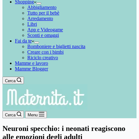
Shopping
Abbigliamento
Tutto per il bebè
Arredamento
Libri
App e Videogame
Sconti e omaggi
Fai da te
Bomboniere e biglietti nascita
Creare con i bimbi
Riciclo creativo
Mamme e lavoro
Mamme Blogger
Cerca
Cerca
Menu
Neuroni specchio: i neonati reagiscono
alle emozioni degli adulti