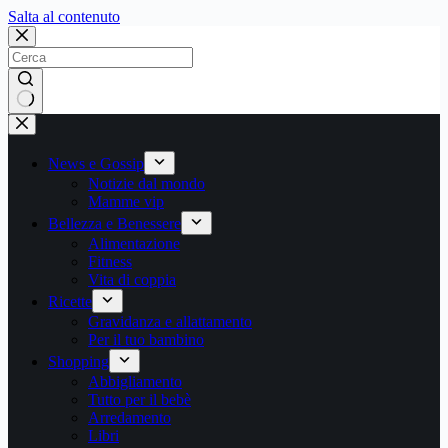
Salta
Salta al contenuto
al
contenuto
Nessun
risultato
News e Gossip
Notizie dal mondo
Mamme vip
Bellezza e Benessere
Alimentazione
Fitness
Vita di coppia
Ricette
Gravidanza e allattamento
Per il tuo bambino
Shopping
Abbigliamento
Tutto per il bebè
Arredamento
Libri