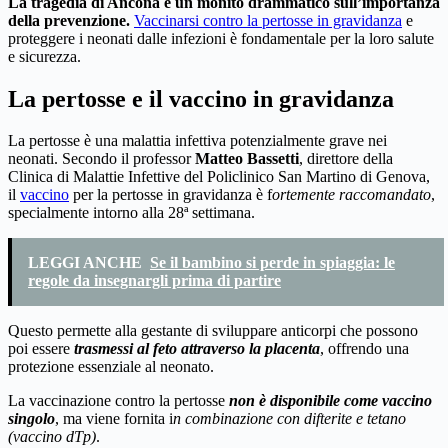
La tragedia di Ancona è un monito drammatico sull’importanza
della prevenzione.
Vaccinarsi contro la pertosse in gravidanza
e
proteggere i neonati dalle infezioni è fondamentale per la loro salute
e sicurezza.
La pertosse e il vaccino in gravidanza
La pertosse è una malattia infettiva potenzialmente grave nei
neonati. Secondo il professor
Matteo Bassetti
, direttore della
Clinica di Malattie Infettive del Policlinico San Martino di Genova,
il
vaccino
per la pertosse in gravidanza è f
ortemente raccomandato
,
specialmente intorno alla 28ª settimana.
LEGGI ANCHE
Se il bambino si perde in spiaggia: le
regole da insegnargli prima di partire
Questo permette alla gestante di sviluppare anticorpi che possono
poi essere
trasmessi al feto attraverso la placenta
, offrendo una
protezione essenziale al neonato.
La vaccinazione contro la pertosse
non è disponibile come vaccino
singolo
, ma viene fornita i
n combinazione con difterite e tetano
(vaccino dTp)
.