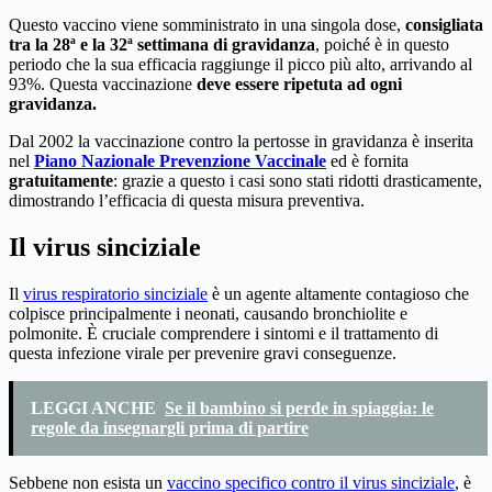
Questo vaccino viene somministrato in una singola dose,
consigliata
tra la 28ª e la 32ª settimana di gravidanza
, poiché è in questo
periodo che la sua efficacia raggiunge il picco più alto, arrivando al
93%. Questa vaccinazione
deve essere ripetuta ad ogni
gravidanza.
Dal 2002 la vaccinazione contro la pertosse in gravidanza è inserita
nel
Piano Nazionale Prevenzione Vaccinale
ed è fornita
gratuitamente
: grazie a questo i casi sono stati ridotti drasticamente,
dimostrando l’efficacia di questa misura preventiva.
Il virus sinciziale
Il
virus respiratorio sinciziale
è un agente altamente contagioso che
colpisce principalmente i neonati, causando bronchiolite e
polmonite. È cruciale comprendere i sintomi e il trattamento di
questa infezione virale per prevenire gravi conseguenze.
LEGGI ANCHE
Se il bambino si perde in spiaggia: le
regole da insegnargli prima di partire
Sebbene non esista un
vaccino specifico contro il virus sinciziale
, è