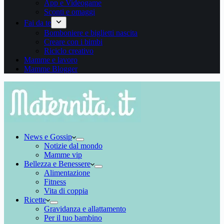
App e Videogame
Sconti e omaggi
Fai da te
Bomboniere e biglietti nascita
Creare con i bimbi
Riciclo creativo
Mamme e lavoro
Mamme Blogger
News e Gossip
Notizie dal mondo
Mamme vip
Bellezza e Benessere
Alimentazione
Fitness
Vita di coppia
Ricette
Gravidanza e allattamento
Per il tuo bambino