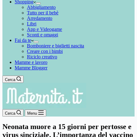
Shopping
Abbigliamento
Tutto per il bebè
Arredamento
Libri
App e Videogame
Sconti e omaggi
Fai da te
Bomboniere e biglietti nascita
Creare con i bimbi
Riciclo creativo
Mamme e lavoro
Mamme Blogger
Cerca
Cerca
Menu
Neonata muore a 15 giorni per pertosse e
virus sinciziale. L’importanza del vaccino