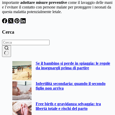
importante
adottare misure preventive
come il lavaggio delle mani
e l’evitare il contatto con persone malate per proteggere i neonati da
questa malattia potenzialmente letale.
Cerca
Nessun
Se il bambino si perde in spiaggia: le regole
risultato
da insegnargli prima di partire
Infertilità secondaria: quando il secondo
figlio non arriva
Free birth e gravidanza selvaggia: tra
libertà totale e rischi del parto