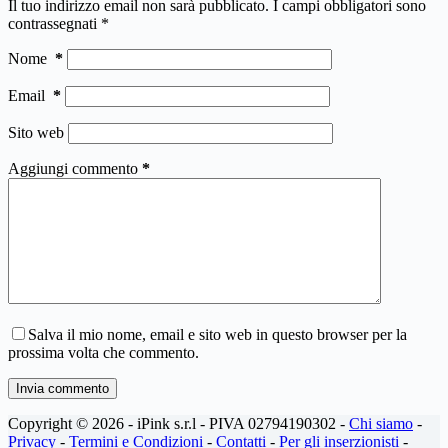
Il tuo indirizzo email non sarà pubblicato.
I campi obbligatori sono
contrassegnati
*
Nome
*
Email
*
Sito web
Aggiungi commento
*
Salva il mio nome, email e sito web in questo browser per la
prossima volta che commento.
Invia commento
Copyright © 2026 - iPink s.r.l - PIVA 02794190302 -
Chi siamo
-
Privacy
-
Termini e Condizioni
-
Contatti
-
Per gli inserzionisti
-