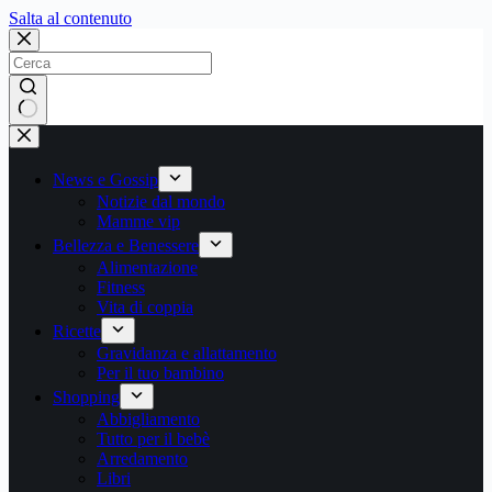
Salta
Salta al contenuto
al
contenuto
Nessun
risultato
News e Gossip
Notizie dal mondo
Mamme vip
Bellezza e Benessere
Alimentazione
Fitness
Vita di coppia
Ricette
Gravidanza e allattamento
Per il tuo bambino
Shopping
Abbigliamento
Tutto per il bebè
Arredamento
Libri