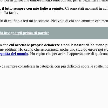
o, per la quiete che dimostro nello stare con lui, per la pazienza e l’am
il tutto sempre con mio figlio a seguito
. Ci sono stati momenti in cui 
nulla facile.
ti di chi fino a ieri mi ha stimato. Nei volti di chi non ammette cediment
 da insegnargli prima di partire
to che
chi accetta le proprie debolezze e non le nasconde ha meno pr
viene additata. Ho capito che se commetti anche uno stupido errore poi
 egoista del mondo
. Ho capito che per avere l’approvazione di qualcuno d
 sempre considerate la categoria con più difficoltà sopra le spalle, no