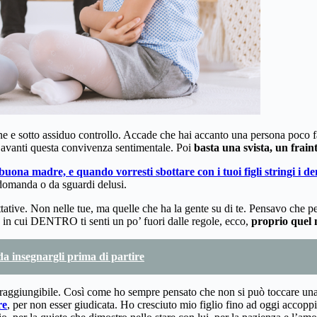
e e sotto assiduo controllo. Accade che hai accanto una persona poco faci
re avanti questa convivenza sentimentale. Poi
basta una svista, un frain
buona madre, e quando vorresti sbottare con i tuoi figli stringi i de
 domanda o da sguardi delusi.
ttative. Non nelle tue, ma quelle che ha la gente su di te. Pensavo che p
o in cui DENTRO ti senti un po’ fuori dalle regole, ecco,
proprio quel 
 da insegnargli prima di partire
ggiungibile. Così come ho sempre pensato che non si può toccare una ste
re
, per non esser giudicata. Ho cresciuto mio figlio fino ad oggi acco