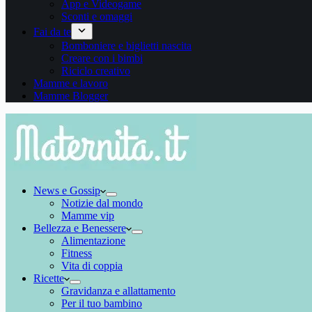
App e Videogame
Sconti e omaggi
Fai da te
Bomboniere e biglietti nascita
Creare con i bimbi
Riciclo creativo
Mamme e lavoro
Mamme Blogger
News e Gossip
Notizie dal mondo
Mamme vip
Bellezza e Benessere
Alimentazione
Fitness
Vita di coppia
Ricette
Gravidanza e allattamento
Per il tuo bambino