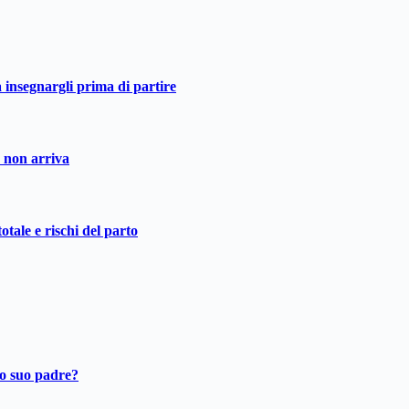
a insegnargli prima di partire
o non arriva
otale e rischi del parto
ro suo padre?