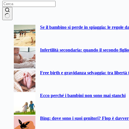
Nessun
Se il bambino si perde in spiaggia: le regole d
risultato
Infertilità secondaria: quando il secondo figli
Free birth e gravidanza selvaggia: tra libertà t
Ecco perché i bambini non sono mai stanchi
Bing: dove sono i suoi genitori? Flop è davve