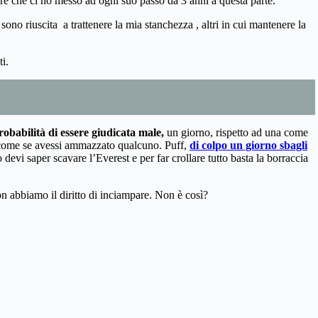
ore che ci ho messo ad ogni suo passo da 3 anni a questa parte.
sono riuscita a trattenere la mia stanchezza , altri in cui mantenere la
i.
obabilità di essere giudicata male,
un giorno, rispetto ad una come
 è come se avessi ammazzato qualcuno. Puff,
di colpo un giorno sbagli
evi saper scavare l’Everest e per far crollare tutto basta la borraccia
n abbiamo il diritto di inciampare. Non è così?