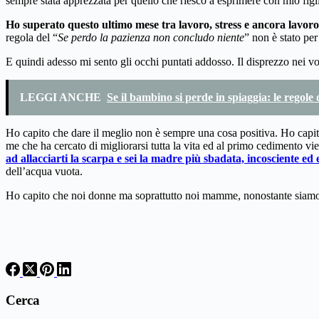
sempre stata apprezzata per quello che riesco a esprimere con mio figli
Ho superato questo ultimo mese tra lavoro, stress e ancora lavoro, 
regola del “
Se perdo la pazienza non concludo niente
” non è stato per 
E quindi adesso mi sento gli occhi puntati addosso. Il disprezzo nei vol
LEGGI ANCHE
Se il bambino si perde in spiaggia: le regole
Ho capito che dare il meglio non è sempre una cosa positiva. Ho capi
me che ha cercato di migliorarsi tutta la vita ed al primo cedimento 
ad allacciarti la scarpa e sei la madre più sbadata, incosciente ed
dell’acqua vuota.
Ho capito che noi donne ma soprattutto noi mamme, nonostante siamo da
Cerca