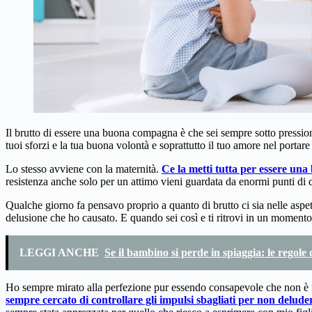
Il brutto di essere una buona compagna è che sei sempre sotto pression
tuoi sforzi e la tua buona volontà e soprattutto il tuo amore nel porta
Lo stesso avviene con la maternità.
Ce la metti tutta per essere una 
resistenza anche solo per un attimo vieni guardata da enormi punti di
Qualche giorno fa pensavo proprio a quanto di brutto ci sia nelle aspe
delusione che ho causato. E quando sei così e ti ritrovi in un moment
LEGGI ANCHE
Se il bambino si perde in spiaggia: le regole
Ho sempre mirato alla perfezione pur essendo consapevole che non è ra
sempre cercato di controllare gli impulsi sbagliati per non delude