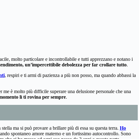
le, molto particolare e incontrollabile e tutti apprezzano e notano i
tendimento, un’impercettibile debolezza per far crollare tutto
.
nti
, respiri e ti armi di pazienza a più non posso, ma quando abbassi la
er me è molto più difficile superare una delusione personale che una
momento lì ti rovina per sempre
.
lla ma si può provare a brillare più di essa su questa terra.
Ho
ppiando spontaneo amore materno e un fortissimo autocontrollo. Sono