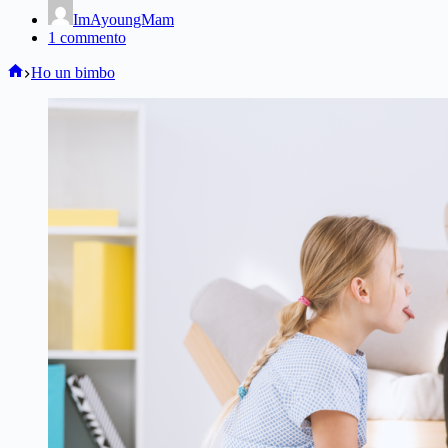
ImAyoungMam
1 commento
Home
Ho un bimbo