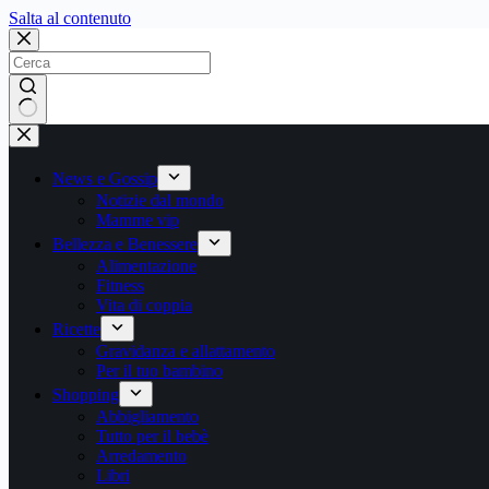
Salta
Salta al contenuto
al
contenuto
Nessun
risultato
News e Gossip
Notizie dal mondo
Mamme vip
Bellezza e Benessere
Alimentazione
Fitness
Vita di coppia
Ricette
Gravidanza e allattamento
Per il tuo bambino
Shopping
Abbigliamento
Tutto per il bebè
Arredamento
Libri