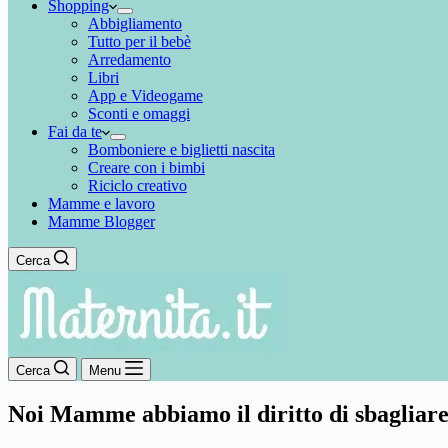
Shopping
Abbigliamento
Tutto per il bebè
Arredamento
Libri
App e Videogame
Sconti e omaggi
Fai da te
Bomboniere e biglietti nascita
Creare con i bimbi
Riciclo creativo
Mamme e lavoro
Mamme Blogger
Cerca
Cerca
Menu
Noi Mamme abbiamo il diritto di sbagliar