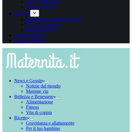
App e Videogame
Sconti e omaggi
Fai da te
Bomboniere e biglietti nascita
Creare con i bimbi
Riciclo creativo
Mamme e lavoro
Mamme Blogger
News e Gossip
Notizie dal mondo
Mamme vip
Bellezza e Benessere
Alimentazione
Fitness
Vita di coppia
Ricette
Gravidanza e allattamento
Per il tuo bambino