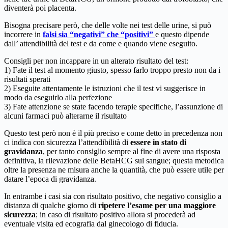
diventerà poi placenta.
Bisogna precisare però, che delle volte nei test delle urine, si può
incorrere in
falsi sia “negativi” che “positivi”
e questo dipende
dall’ attendibilità del test e da come e quando viene eseguito.
Consigli per non incappare in un alterato risultato del test:
1) Fate il test al momento giusto, spesso farlo troppo presto non da i
risultati sperati
2) Eseguite attentamente le istruzioni che il test vi suggerisce in
modo da eseguirlo alla perfezione
3) Fate attenzione se state facendo terapie specifiche, l’assunzione di
alcuni farmaci può alterarne il risultato
Questo test però non è il più preciso e come detto in precedenza non
ci indica con sicurezza l’attendibilità di
essere in stato di
gravidanza
, per tanto consiglio sempre al fine di avere una risposta
definitiva, la rilevazione delle BetaHCG sul sangue; questa metodica
oltre la presenza ne misura anche la quantità, che può essere utile per
datare l’epoca di gravidanza.
In entrambe i casi sia con risultato positivo, che negativo consiglio a
distanza di qualche giorno di
ripetere l’esame per una maggiore
sicurezza
; in caso di risultato positivo allora si procederà ad
eventuale visita ed ecografia dal ginecologo di fiducia.