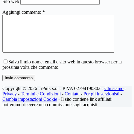
Sito web
Aggiungi commento
*
Salva il mio nome, email e sito web in questo browser per la
prossima volta che commento.
Invia commento
Copyright © 2026 - iPink s.r.l - PIVA 02794190302 -
Chi siamo
-
Privacy
-
Termini e Condizioni
-
Contatti
-
Per gli inserzionisti
-
Cambia impostazioni Cookie
- Il sito contiene link affiliati:
potremmo ricevere una commissione sugli acquisti