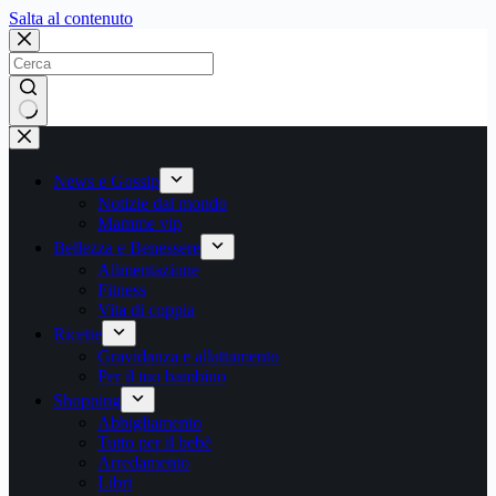
Salta
Salta al contenuto
al
contenuto
Nessun
risultato
News e Gossip
Notizie dal mondo
Mamme vip
Bellezza e Benessere
Alimentazione
Fitness
Vita di coppia
Ricette
Gravidanza e allattamento
Per il tuo bambino
Shopping
Abbigliamento
Tutto per il bebè
Arredamento
Libri