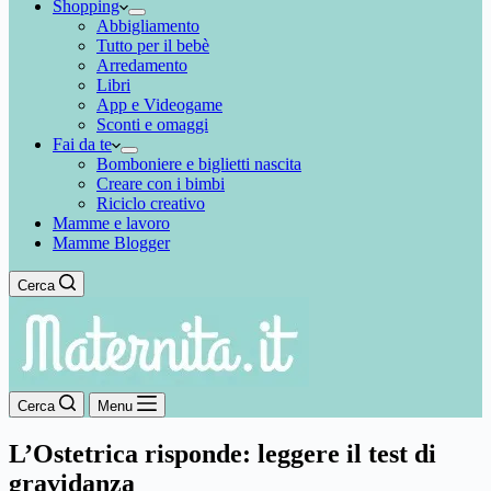
Shopping
Abbigliamento
Tutto per il bebè
Arredamento
Libri
App e Videogame
Sconti e omaggi
Fai da te
Bomboniere e biglietti nascita
Creare con i bimbi
Riciclo creativo
Mamme e lavoro
Mamme Blogger
Cerca
Cerca
Menu
L’Ostetrica risponde: leggere il test di
gravidanza