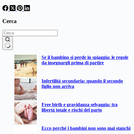
Cerca
Nessun
Se il bambino si perde in spiaggia: le regole
risultato
da insegnargli prima di partire
Infertilità secondaria: quando il secondo
figlio non arriva
Free birth e gravidanza selvaggia: tra
libertà totale e rischi del parto
Ecco perché i bambini non sono mai stanchi