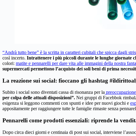
“Andrà tutto bene” è la scritta in caratteri cubitali che spicca dagli stri
così incerto.
Intrattenere i più piccoli durante le lunghe giornate c
colori:
matite e pennarelli per dare vita alle immagini della nostra fanta
supermercati permettono l’acquisto dei soli beni di prima necessi
La reazione sui social: fioccano gli hashtag #ildiritto
Subito i social sono diventati cassa di risonanza per la
preoccupazione d
per colpa delle attuali disposizioni”.
Nei gruppi di Facebbok rimbalza 
esigenza si leggono commenti con spunti e idee per nuovi giochi e
esp
appositamente per raggiungere tutte le famiglie rimaste senza pennarell
Pennarelli come prodotti essenziali: riprende la vendit
Dopo circa dieci giorni e centinaia di post sui social, interviene l’asso