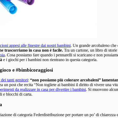
scioni appesi alle finestre dai nostri bambini
. Un grande arcobaleno che c
he trascorriamo in casa non è facile.
Tra un cartone, un libro di storie
sia
. Cosa possiamo fare quando i pennarelli si scaricano e non possi
tà
e i giochi per i bambini non rientrano in questa categoria.
algioco e #bimbicoraggiosi
ei tanti genitori
:
“non possiamo più colorare arcobaleni” lamentan
un post che recita “Non togliete ai bambini il diritto di vivere una vita
erimenti da realizzare in casa per divertire i bambini
. Si muovono alcune
i e blocchi di carta.
a
ciazione di categoria Federdistribuzione per portare un po’ di chiarezza e