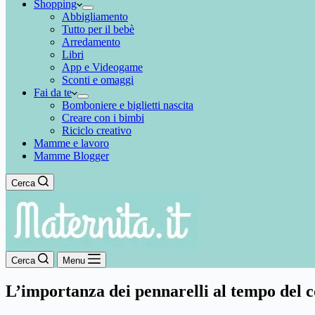
Shopping
Abbigliamento
Tutto per il bebè
Arredamento
Libri
App e Videogame
Sconti e omaggi
Fai da te
Bomboniere e biglietti nascita
Creare con i bimbi
Riciclo creativo
Mamme e lavoro
Mamme Blogger
Cerca
Cerca
Menu
L’importanza dei pennarelli al tempo del 