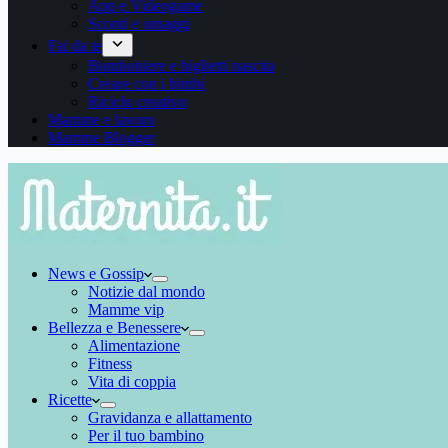
App e Videogame
Sconti e omaggi
Fai da te
Bomboniere e biglietti nascita
Creare con i bimbi
Riciclo creativo
Mamme e lavoro
Mamme Blogger
News e Gossip
Notizie dal mondo
Mamme vip
Bellezza e Benessere
Alimentazione
Fitness
Vita di coppia
Ricette
Gravidanza e allattamento
Per il tuo bambino