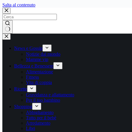
Salta
Salta al contenuto
al
contenuto
Nessun
risultato
News e Gossip
Notizie dal mondo
Mamme vip
Bellezza e Benessere
Alimentazione
Fitness
Vita di coppia
Ricette
Gravidanza e allattamento
Per il tuo bambino
Shopping
Abbigliamento
Tutto per il bebè
Arredamento
Libri