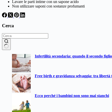
Lavare le parti intime con un sapone acido
Non utilizzare saponi con sostanze profumanti
Cerca
Nessun
Infertilità secondaria: quando il secondo figli
risultato
Free birth e gravidanza selvaggia: tra libertà t
Ecco perché i bambini non sono mai stanchi