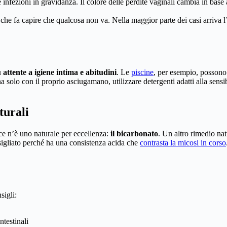
 infezioni in gravidanza. Il colore delle perdite vaginali cambia in base
, che fa capire che qualcosa non va. Nella maggior parte dei casi arriva l
 attente a igiene intima e abitudini
. Le
piscine
, per esempio, possono
solo con il proprio asciugamano, utilizzare detergenti adatti alla sensib
turali
 ce n’è uno naturale per eccellenza:
il bicarbonato
. Un altro rimedio natu
igliato perché ha una consistenza acida che
contrasta la micosi in corso
sigli:
ntestinali