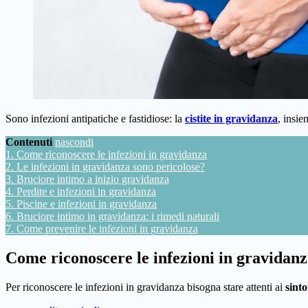
Sono infezioni antipatiche e fastidiose: la
cistite in gravidanza
, insie
Contenuti
nascondi
1.
Come riconoscere le infezioni in gravidanza
2.
Le infezioni in gravidanza sono pericolose?
3.
Bruciore intimo a inizio gravidanza
4.
Perdite e infezioni in gravidanza
5.
Piscine e infezioni in gravidanza
6.
Bruciore intimo in gravidanza: i rimedi naturali
7.
Come prevenire le infezioni in gravidanza
Come riconoscere le infezioni in gravidan
Per riconoscere le infezioni in gravidanza bisogna stare attenti ai
sinto