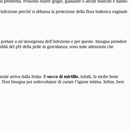
 al problema. Possono essere grigie, giallastre o anche bianche e hanno
’infezione perché si abbassa la protezione della flora batterica vaginale
 portare a un’insorgenza dell’infezione e per questo bisogna prendere
ilità del pH della pelle in gravidanza: sono tutte attenzioni che
rale arriva dalla frutta. Il
succo di mirtillo
, infatti, fa molto bene
. Non bisogna poi sottovalutare di curare l’igiene intima. Infine, bere