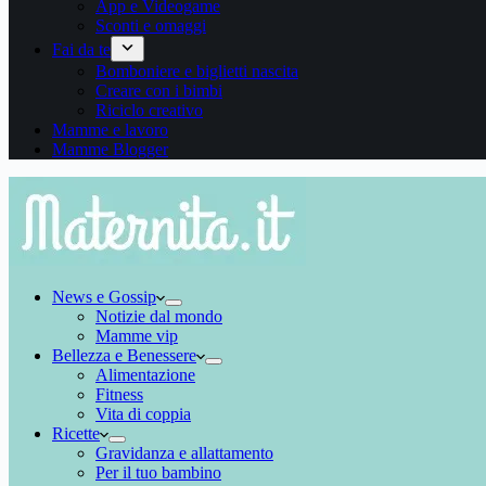
App e Videogame
Sconti e omaggi
Fai da te
Bomboniere e biglietti nascita
Creare con i bimbi
Riciclo creativo
Mamme e lavoro
Mamme Blogger
News e Gossip
Notizie dal mondo
Mamme vip
Bellezza e Benessere
Alimentazione
Fitness
Vita di coppia
Ricette
Gravidanza e allattamento
Per il tuo bambino