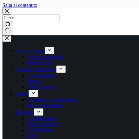
Salta
Salta al contenuto
al
contenuto
Nessun
risultato
News e Gossip
Notizie dal mondo
Mamme vip
Bellezza e Benessere
Alimentazione
Fitness
Vita di coppia
Ricette
Gravidanza e allattamento
Per il tuo bambino
Shopping
Abbigliamento
Tutto per il bebè
Arredamento
Libri