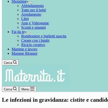
Shopping
Abbigliamento
Tutto per il bebè
Arredamento
Libri
App e Videogame
Sconti e omaggi
Fai da te
Bomboniere e biglietti nascita
Creare con i bimbi
Riciclo creativo
Mamme e lavoro
Mamme Blogger
Cerca
Cerca
Menu
Le infezioni in gravidanza: cistite e candid