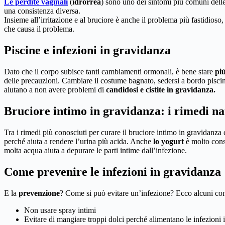
Le perdite vaginali
(
idrorrea
) sono uno dei sintomi più comuni delle
una consistenza diversa.
Insieme all’irritazione e al bruciore è anche il problema più fastidioso
che causa il problema.
Piscine e infezioni in gravidanza
Dato che il corpo subisce tanti cambiamenti ormonali, è bene stare
più
delle precauzioni. Cambiare il costume bagnato, sedersi a bordo piscina 
aiutano a non avere problemi di
candidosi e
cistite in gravidanza.
Bruciore intimo in gravidanza: i rimedi na
Tra i rimedi più conosciuti per curare il bruciore intimo in gravidanza
perché aiuta a rendere l’urina più acida. Anche
lo yogurt
è molto cons
molta acqua aiuta a depurare le parti intime dall’infezione.
Come prevenire le infezioni in gravidanza
E la
prevenzione
? Come si può evitare un’infezione? Ecco alcuni con
Non usare spray intimi
Evitare di mangiare troppi dolci perché alimentano le infezioni i