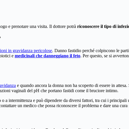
ogo e prenotare una visita. Il dottore potrà
riconoscere il tipo di infez
?
zioni in gravidanza pericolose
. Danno fastidio perché colpiscono le parti
biotici e
medicinali che danneggiano il feto
. Per questo, se si avverto
ravidanza
e quando ancora la donna non ha scoperto di essere in attesa. S
erazioni vaginali del pH che portano fastidi come il bruciore intimo.
 o a intermittenza e può dipendere da diversi fattori, tra cui i principal
 contattare un medico che possa riconoscere il problema e dare una cura 