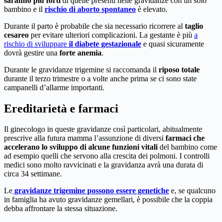
saranno più forti
di quelle presenti nelle gravidanze con un solo
bambino e il
rischio di aborto spontaneo
è elevato.
Durante il parto è probabile che sia necessario ricorrere al
taglio
cesareo
per evitare ulteriori complicazioni.
La gestante è più
a
rischio di sviluppare
il diabete gestazionale
e quasi sicuramente
dovrà gestire una
forte anemia
.
Durante le gravidanze trigemine si raccomanda il
riposo totale
durante il terzo trimestre o a volte anche prima se ci sono state
campanelli d’allarme importanti.
Ereditarietà e farmaci
Il ginecologo in queste gravidanze così particolari, abitualmente
prescrive alla futura mamma l’assunzione di diversi
farmaci che
accelerano lo sviluppo di alcune funzioni vitali
del bambino come
ad esempio quelli che servono alla crescita dei polmoni. I controlli
medici sono molto ravvicinati e la gravidanza avrà una durata di
circa 34 settimane.
Le
gravidanze trigemine
possono essere genetiche
e, se qualcuno
in famiglia ha avuto gravidanze gemellari, è possibile che la coppia
debba affrontare la stessa situazione.