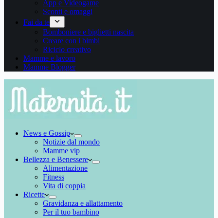
App e Videogame
Sconti e omaggi
Fai da te
Bomboniere e biglietti nascita
Creare con i bimbi
Riciclo creativo
Mamme e lavoro
Mamme Blogger
News e Gossip
Notizie dal mondo
Mamme vip
Bellezza e Benessere
Alimentazione
Fitness
Vita di coppia
Ricette
Gravidanza e allattamento
Per il tuo bambino