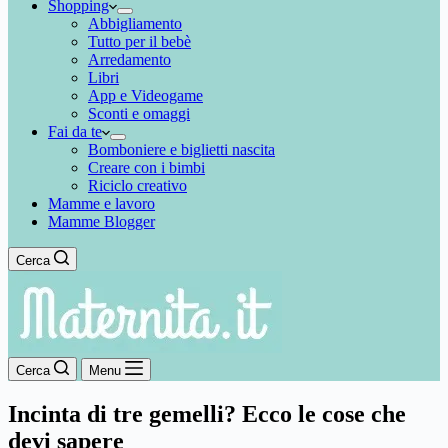
Shopping
Abbigliamento
Tutto per il bebè
Arredamento
Libri
App e Videogame
Sconti e omaggi
Fai da te
Bomboniere e biglietti nascita
Creare con i bimbi
Riciclo creativo
Mamme e lavoro
Mamme Blogger
Cerca
Cerca
Menu
Incinta di tre gemelli? Ecco le cose che
devi sapere