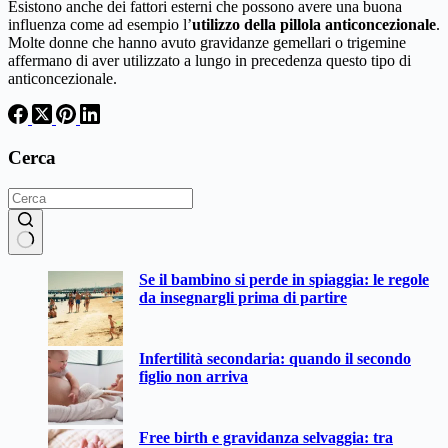
Esistono anche dei fattori esterni che possono avere una buona
influenza come ad esempio l’
utilizzo della pillola anticoncezionale
.
Molte donne che hanno avuto gravidanze gemellari o trigemine
affermano di aver utilizzato a lungo in precedenza questo tipo di
anticoncezionale.
Cerca
Nessun
Se il bambino si perde in spiaggia: le regole
risultato
da insegnargli prima di partire
Infertilità secondaria: quando il secondo
figlio non arriva
Free birth e gravidanza selvaggia: tra