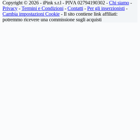
Copyright © 2026 - iPink s.r.l - PIVA 02794190302 -
Chi siamo
-
Privacy
-
Termini e Condizioni
-
Contatti
-
Per gli inserzionisti
-
Cambia impostazioni Cookie
- Il sito contiene link affiliati:
potremmo ricevere una commissione sugli acquisti