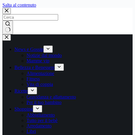
Salta
Salta al contenuto
al
contenuto
Nessun
risultato
News e Gossip
Notizie dal mondo
Mamme vip
Bellezza e Benessere
Alimentazione
Fitness
Vita di coppia
Ricette
Gravidanza e allattamento
Per il tuo bambino
Shopping
Abbigliamento
Tutto per il bebè
Arredamento
Libri