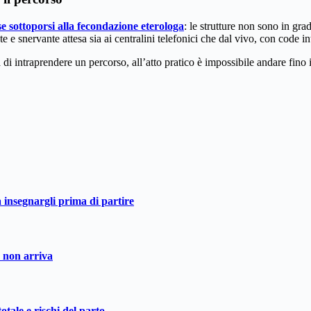
se sottoporsi alla fecondazione eterologa
: le strutture non sono in gra
e snervante attesa sia ai centralini telefonici che dal vivo, con code int
ità di intraprendere un percorso, all’atto pratico è impossibile andare fin
a insegnargli prima di partire
o non arriva
otale e rischi del parto