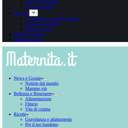
App e Videogame
Sconti e omaggi
Fai da te
Bomboniere e biglietti nascita
Creare con i bimbi
Riciclo creativo
Mamme e lavoro
Mamme Blogger
News e Gossip
Notizie dal mondo
Mamme vip
Bellezza e Benessere
Alimentazione
Fitness
Vita di coppia
Ricette
Gravidanza e allattamento
Per il tuo bambino