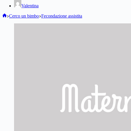
Valentina
Home
Cerco un bimbo
Fecondazione assistita