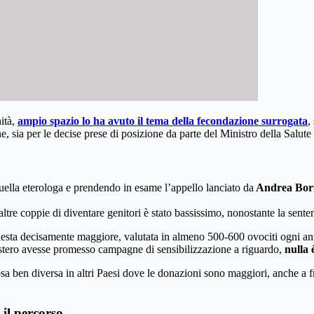
nità,
ampio spazio lo ha avuto il tema della fecondazione surrogata
,
e, sia per le decise prese di posizione da parte del Ministro della Salut
ella eterologa e prendendo in esame l’appello lanciato da
Andrea Bor
ltre coppie di diventare genitori è stato bassissimo, nonostante la senten
chiesta decisamente maggiore, valutata in almeno 500-600 ovociti ogni a
istero avesse promesso campagne di sensibilizzazione a riguardo,
nulla 
osa ben diversa in altri Paesi dove le donazioni sono maggiori, anche a 
 il percorso