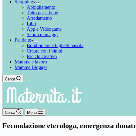
Shopping
Abbigliamento
Tutto per il bebè
Arredamento
Libri
App e Videogame
Sconti e omaggi
Fai da te
Bomboniere e biglietti nascita
Creare con i bimbi
Riciclo creativo
Mamme e lavoro
Mamme Blogger
Cerca
Cerca
Menu
Fecondazione eterologa, emergenza donatr