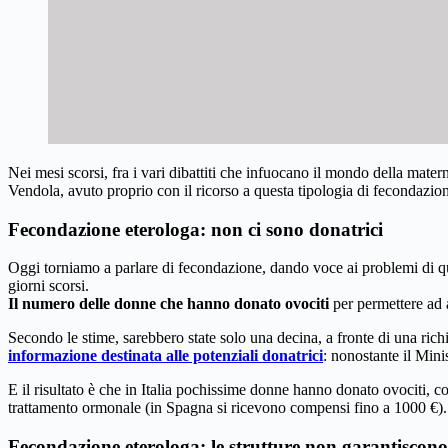
Nei mesi scorsi, fra i vari dibattiti che infuocano il mondo della mater
Vendola, avuto proprio con il ricorso a questa tipologia di fecondazion
Fecondazione eterologa: non ci sono donatrici
Oggi torniamo a parlare di fecondazione, dando voce ai problemi di qu
giorni scorsi.
Il numero delle donne che hanno donato ovociti
per permettere ad a
Secondo le stime, sarebbero state solo una decina, a fronte di una ri
informazione destinata alle potenziali donatrici
: nonostante il Min
E il risultato è che in Italia pochissime donne hanno donato ovociti, c
trattamento ormonale (in Spagna si ricevono compensi fino a 1000 €).
Fecondazione eterologa: le strutture non garantiscono