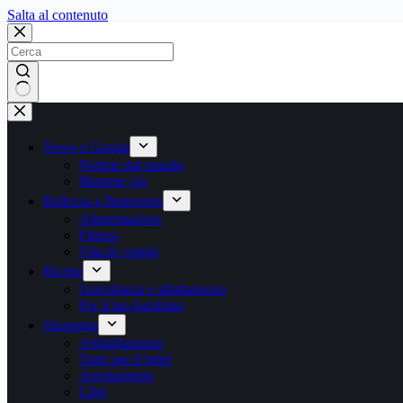
Salta
Salta al contenuto
al
contenuto
Nessun
risultato
News e Gossip
Notizie dal mondo
Mamme vip
Bellezza e Benessere
Alimentazione
Fitness
Vita di coppia
Ricette
Gravidanza e allattamento
Per il tuo bambino
Shopping
Abbigliamento
Tutto per il bebè
Arredamento
Libri