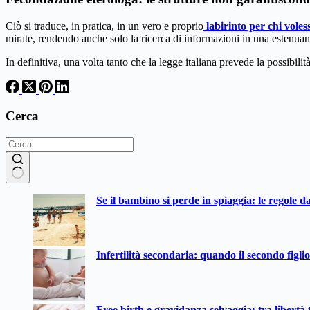
Ciò si traduce, in pratica, in un vero e proprio
labirinto per chi voles
mirate, rendendo anche solo la ricerca di informazioni in una estenuante 
In definitiva, una volta tanto che la legge italiana prevede la possibil
Cerca
Nessun
Se il bambino si perde in spiaggia: le regole d
risultato
Infertilità secondaria: quando il secondo figli
Free birth e gravidanza selvaggia: tra libertà t