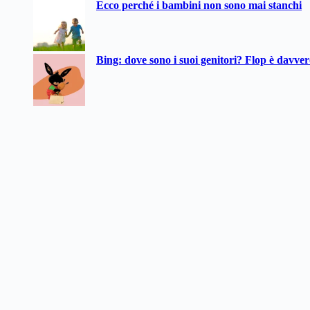
Ecco perché i bambini non sono mai stanchi
Bing: dove sono i suoi genitori? Flop è davve