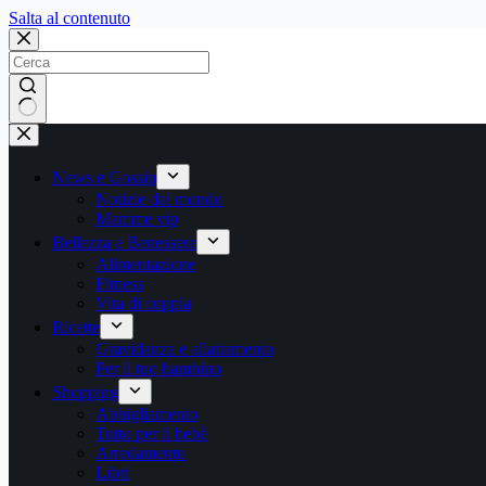
Salta
Salta al contenuto
al
contenuto
Nessun
risultato
News e Gossip
Notizie dal mondo
Mamme vip
Bellezza e Benessere
Alimentazione
Fitness
Vita di coppia
Ricette
Gravidanza e allattamento
Per il tuo bambino
Shopping
Abbigliamento
Tutto per il bebè
Arredamento
Libri