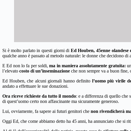
Si è molto parlato in questi giorni di
Ed Houben, 45enne olandese di
qualche anno è passato al metodo naturale: le donne che decidono di av
E Ed non lo fa per soldi,
ma in maniera assolutamente gratuita:
un
l’elevato
costo di un’inseminazione
che non sempre va a buon fine, o 
Ed Houben, che alcuni giornali hanno definito
l’uomo più virile 
andato a effettuare le sue donazioni.
Ora riceve richieste da tutto il mondo
: e a differenza di quello ch
di quest’uomo certo non affascinante ma sicuramente generoso.
Lui, ovviamente, fa sapere ai futuri genitori che
non rivendicherà mai
Oggi Ed, che come abbiamo detto ha 45 anni, ha annunciato che si ritir