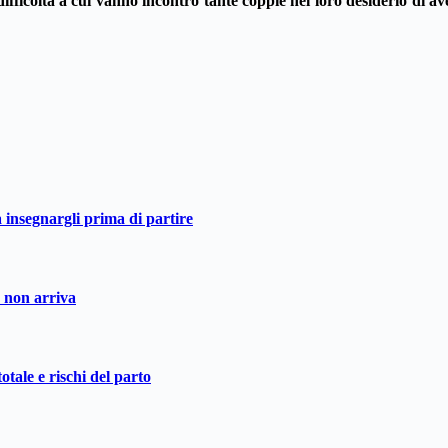
 difficoltà a cui vanno incontro tante coppie nel loro desiderio di av
a insegnargli prima di partire
o non arriva
otale e rischi del parto