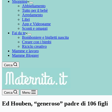
Shopping
Abbigliamento
Tutto per il bebè
Arredamento
Libri
App e Videogame
Sconti e omaggi
Fai da te
Bomboniere e biglietti nascita
Creare con i bimbi
Riciclo creativo
Mamme e lavoro
Mamme Blogger
Cerca
Cerca
Menu
Ed Houben, “generoso” padre di 106 figli