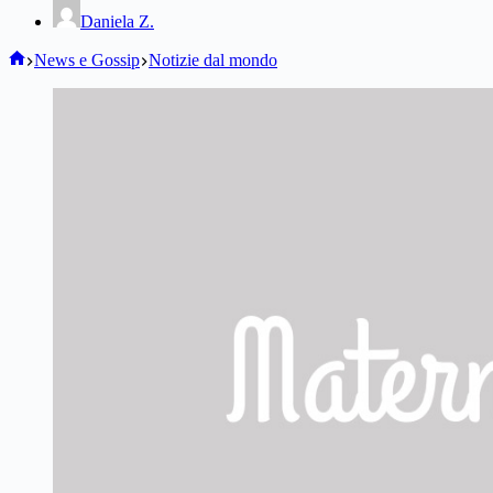
Daniela Z.
Home
News e Gossip
Notizie dal mondo