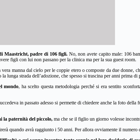
 Maastricht, padre di 106 figli.
No, non avete capito male: 106 bamb
ere figli con lui non passano per la clinica ma per la sua guest room.
 vera manna dal cielo per le coppie etero o composte da due donne, che
la lunga strada dell’adozione, che spesso si trascina per anni prima di
del mondo
, ha scelto questa metodologia perché si era sentito sconfort
e succedeva in passato adesso si permette di chiedere anche la foto dell
 la paternità del piccolo,
ma che se il figlio un giorno volesse incontra
erà quando avrà raggiunto i 50 anni. Per allora ovviamente il numero de