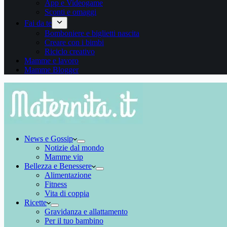
App e Videogame
Sconti e omaggi
Fai da te
Bomboniere e biglietti nascita
Creare con i bimbi
Riciclo creativo
Mamme e lavoro
Mamme Blogger
News e Gossip
Notizie dal mondo
Mamme vip
Bellezza e Benessere
Alimentazione
Fitness
Vita di coppia
Ricette
Gravidanza e allattamento
Per il tuo bambino