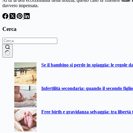
Al di là dell’eccezionalità della notizia, questo caso fa riflettere
sulle
davvero impensata.
Cerca
Nessun
Se il bambino si perde in spiaggia: le regole d
risultato
Infertilità secondaria: quando il secondo figli
Free birth e gravidanza selvaggia: tra libertà t