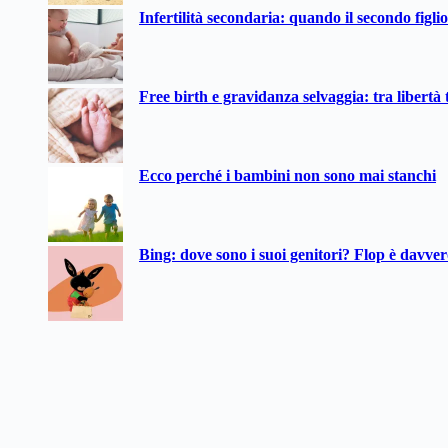
Infertilità secondaria: quando il secondo figli
Free birth e gravidanza selvaggia: tra libertà t
Ecco perché i bambini non sono mai stanchi
Bing: dove sono i suoi genitori? Flop è davve