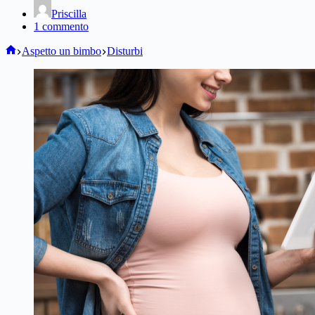
Priscilla
1 commento
Home
Aspetto un bimbo
Disturbi