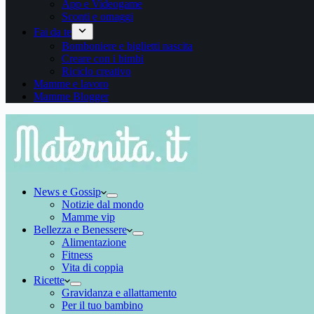
App e Videogame
Sconti e omaggi
Fai da te
Bomboniere e biglietti nascita
Creare con i bimbi
Riciclo creativo
Mamme e lavoro
Mamme Blogger
News e Gossip
Notizie dal mondo
Mamme vip
Bellezza e Benessere
Alimentazione
Fitness
Vita di coppia
Ricette
Gravidanza e allattamento
Per il tuo bambino