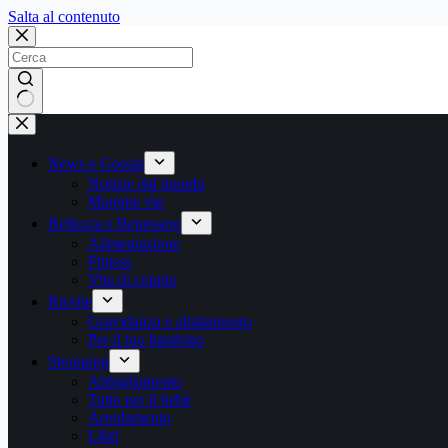
Salta
Salta al contenuto
al
contenuto
Nessun
risultato
News e Gossip
Notizie dal mondo
Mamme vip
Bellezza e Benessere
Alimentazione
Fitness
Vita di coppia
Ricette
Gravidanza e allattamento
Per il tuo bambino
Shopping
Abbigliamento
Tutto per il bebè
Arredamento
Libri