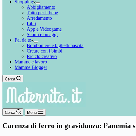
Shopping
Abbigliamento
Tutto per il bebè
Arredamento
Libri
App e Videogame
Sconti e omaggi
Fai da te
Bomboniere e biglietti nascita
Creare con i bimbi
Riciclo creativo
Mamme e lavoro
Mamme Blogger
Cerca
Cerca
Menu
Carenza di ferro in gravidanza: l’anemia 