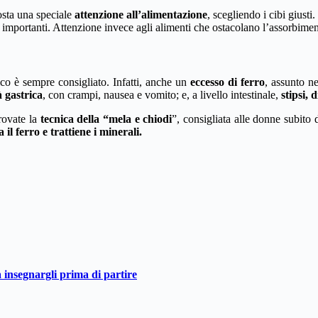
osta una speciale
attenzione
all’alimentazione
, scegliendo i cibi giusti.
importanti. Attenzione invece agli alimenti che ostacolano l’assorbimen
ico è sempre consigliato. Infatti, anche un
eccesso di ferro
, assunto n
à gastrica
, con crampi, nausea e vomito; e, a livello intestinale,
stipsi, 
provate la
tecnica della “mela e chiodi
”, consigliata alle donne subito
 il ferro e trattiene i minerali.
a insegnargli prima di partire