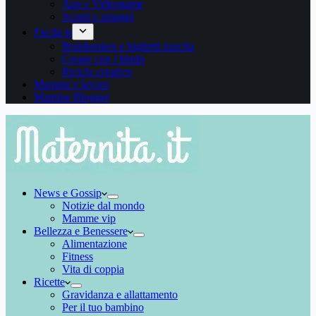
App e Videogame
Sconti e omaggi
Fai da te
Bomboniere e biglietti nascita
Creare con i bimbi
Riciclo creativo
Mamme e lavoro
Mamme Blogger
News e Gossip
Notizie dal mondo
Mamme vip
Bellezza e Benessere
Alimentazione
Fitness
Vita di coppia
Ricette
Gravidanza e allattamento
Per il tuo bambino