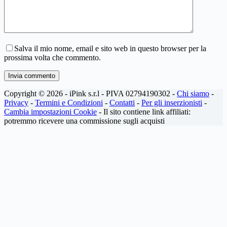
Salva il mio nome, email e sito web in questo browser per la
prossima volta che commento.
Invia commento
Copyright © 2026 - iPink s.r.l - PIVA 02794190302 -
Chi siamo
-
Privacy
-
Termini e Condizioni
-
Contatti
-
Per gli inserzionisti
-
Cambia impostazioni Cookie
- Il sito contiene link affiliati:
potremmo ricevere una commissione sugli acquisti