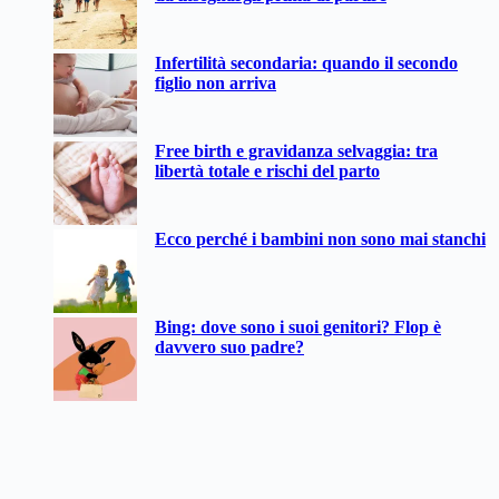
Infertilità secondaria: quando il secondo
figlio non arriva
Free birth e gravidanza selvaggia: tra
libertà totale e rischi del parto
Ecco perché i bambini non sono mai stanchi
Bing: dove sono i suoi genitori? Flop è
davvero suo padre?