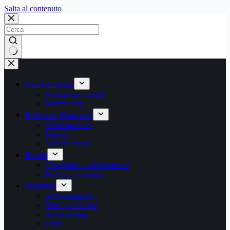
Salta
Salta al contenuto
al
contenuto
Nessun
risultato
News e Gossip
Notizie dal mondo
Mamme vip
Bellezza e Benessere
Alimentazione
Fitness
Vita di coppia
Ricette
Gravidanza e allattamento
Per il tuo bambino
Shopping
Abbigliamento
Tutto per il bebè
Arredamento
Libri