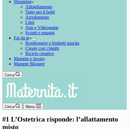
Shopping
Abbigliamento
Tutto per il bebè
Arredamento
Libri
App e Videogame
Sconti e omaggi
Fai da te
Bomboniere e biglietti nascita
Creare con i bimbi
Riciclo creativo
Mamme e lavoro
Mamme Blogger
Cerca
Cerca
Menu
#1 L’Ostetrica risponde: l’allattamento
misto