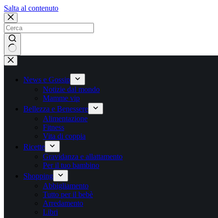
Salta
Salta al contenuto
al
contenuto
Nessun
risultato
News e Gossip
Notizie dal mondo
Mamme vip
Bellezza e Benessere
Alimentazione
Fitness
Vita di coppia
Ricette
Gravidanza e allattamento
Per il tuo bambino
Shopping
Abbigliamento
Tutto per il bebè
Arredamento
Libri