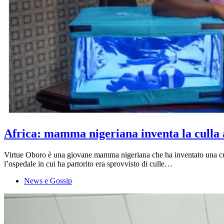
Africa: mamma nigeriana inventa la culla a
Virtue Oboro è una giovane mamma nigeriana che ha inventato una culla 
l’ospedale in cui ha partorito era sprovvisto di culle…
News e Gossip