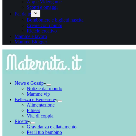
App e Videogame
Sconti e omaggi
Fai da te
Bomboniere e biglietti nascita
Creare con i bimbi
Riciclo creativo
Mamme e lavoro
Mamme Blogger
News e Gossip
Notizie dal mondo
Mamme vip
Bellezza e Benessere
Alimentazione
Fitness
Vita di coppia
Ricette
Gravidanza e allattamento
Per il tuo bambino