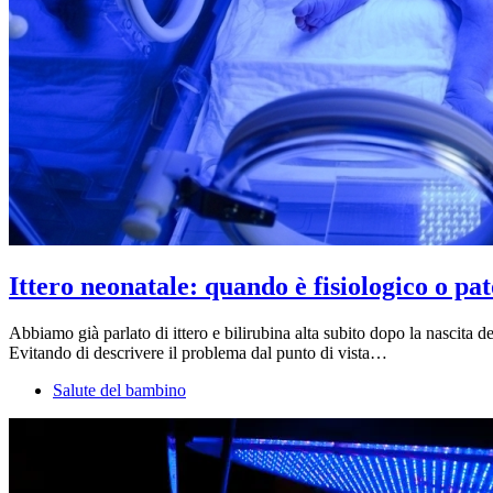
Ittero neonatale: quando è fisiologico o pa
Abbiamo già parlato di ittero e bilirubina alta subito dopo la nascit
Evitando di descrivere il problema dal punto di vista…
Salute del bambino