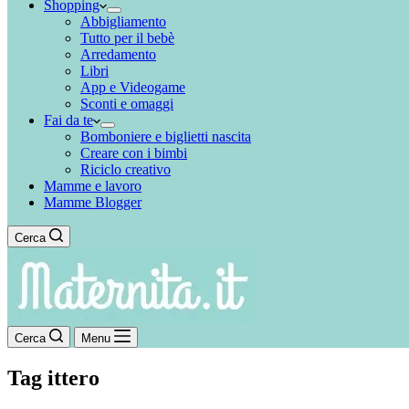
Shopping
Abbigliamento
Tutto per il bebè
Arredamento
Libri
App e Videogame
Sconti e omaggi
Fai da te
Bomboniere e biglietti nascita
Creare con i bimbi
Riciclo creativo
Mamme e lavoro
Mamme Blogger
Cerca
Cerca
Menu
Tag
ittero