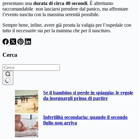
presentano una
durata di circa 40 secondi
. È altrettanto
raccomandabile non lasciarsi prendere dal panico, ma affrontare
l’evento nascita con la massima serenità possibile.
Sempre bene, infine, avere già pronta la valigia per l’ospedale con
tutto il
necessaire
sia per la mamma che per il nascituro.
Cerca
Nessun
Se il bambino si perde in spiaggia: le regole
risultato
da insegnargli prima di partire
Infertilità secondaria: quando il secondo
figlio non arriva