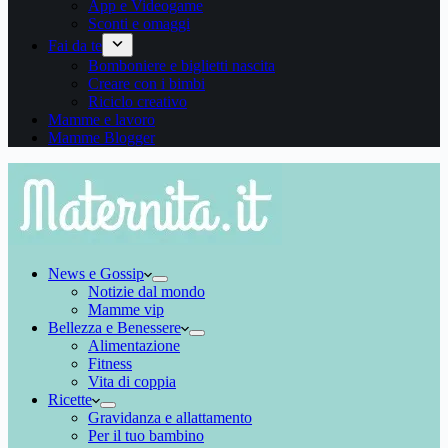
App e Videogame
Sconti e omaggi
Fai da te
Bomboniere e biglietti nascita
Creare con i bimbi
Riciclo creativo
Mamme e lavoro
Mamme Blogger
News e Gossip
Notizie dal mondo
Mamme vip
Bellezza e Benessere
Alimentazione
Fitness
Vita di coppia
Ricette
Gravidanza e allattamento
Per il tuo bambino