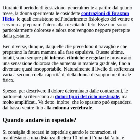
Durante il periodo di gestazione, generalmente a partire dal quarto
mese, la donna sperimenta le cosiddette
contrazioni di Braxton
Hicks
, le quali consistono nell’indurimento fisiologico del ventre e
servono a preparare l’utero alla crescita del feto. Esse non sono
particolarmente dolorose e talora non vengono neppure percepite
dalla gestante.
Ben diverse, dunque, da quelle che precedono il travaglio e che
preparano la futura mamma alla fase espulsiva. Queste ultime,
infatti, sono sempre più
intense, ritmiche e regolari
e provocano
una sensazione dolorosa che aumenta in maniera graduale, fino a
diventare quasi insopportabile. Naturalmente il livello di sofferenza
varia a seconda della capacità di della donna di sopportare il male
fisico.
Spesso, per descrivere il dolore determinato dalle contrazioni, le
partorienti si riferiscono ai
dolori tipici del ciclo mestruale
, ma
molto amplificati. Va detto, inoltre, che lo spasimo può espandersi
dal basso ventre fino alla
colonna vertebrale
.
Quando andare in ospedale?
Si consiglia di recarsi in ospedale quando le contrazioni si
manifestano a una distanza di circa 10 minuti l’una dall’altra e