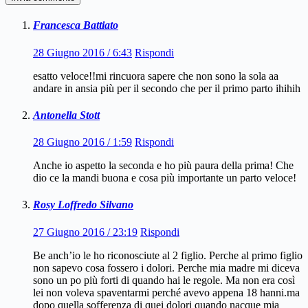
Francesca Battiato
28 Giugno 2016 / 6:43
Rispondi
esatto veloce!!mi rincuora sapere che non sono la sola aa
andare in ansia più per il secondo che per il primo parto ihihih
Antonella Stott
28 Giugno 2016 / 1:59
Rispondi
Anche io aspetto la seconda e ho più paura della prima! Che
dio ce la mandi buona e cosa più importante un parto veloce!
Rosy Loffredo Silvano
27 Giugno 2016 / 23:19
Rispondi
Be anch’io le ho riconosciute al 2 figlio. Perche al primo figlio
non sapevo cosa fossero i dolori. Perche mia madre mi diceva
sono un po più forti di quando hai le regole. Ma non era così
lei non voleva spaventarmi perché avevo appena 18 hanni.ma
dopo quella sofferenza di quei dolori quando nacque mia