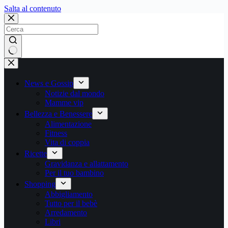
Salta
Salta al contenuto
al
contenuto
Nessun
risultato
News e Gossip
Notizie dal mondo
Mamme vip
Bellezza e Benessere
Alimentazione
Fitness
Vita di coppia
Ricette
Gravidanza e allattamento
Per il tuo bambino
Shopping
Abbigliamento
Tutto per il bebè
Arredamento
Libri