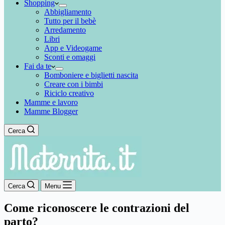
Shopping
Abbigliamento
Tutto per il bebè
Arredamento
Libri
App e Videogame
Sconti e omaggi
Fai da te
Bomboniere e biglietti nascita
Creare con i bimbi
Riciclo creativo
Mamme e lavoro
Mamme Blogger
Cerca
Cerca
Menu
Come riconoscere le contrazioni del
parto?