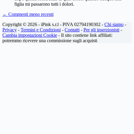
figlia mi passarono tutti i dolori.
Navigazione
← Commenti meno recenti
dei
Copyright © 2026 - iPink s.r.l - PIVA 02794190302 -
Chi siamo
-
commenti
Privacy
-
Termini e Condizioni
-
Contatti
-
Per gli inserzionisti
-
Cambia impostazioni Cookie
- Il sito contiene link affiliati:
potremmo ricevere una commissione sugli acquisti