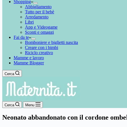
Shopping
Abbigliamento
Tutto per il bebè
Arredamento
Libri
App e Videogame
Sconti e omaggi
Fai da te
Bomboniere e biglietti nascita
Creare con i bimbi
Riciclo creativo
Mamme e lavoro
Mamme Blogger
Cerca
Cerca
Menu
Neonato abbandonato con il cordone ombeli