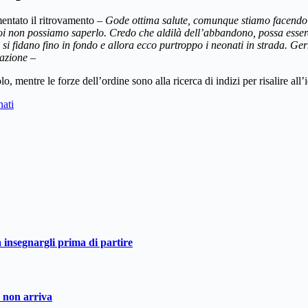
entato il ritrovamento –
Gode ottima salute, comunque stiamo facendo ve
i non possiamo saperlo. Credo che aldilà dell’abbandono, possa esserci
 si fidano fino in fondo e allora ecco purtroppo i neonati in strada. Ge
tazione
–
, mentre le forze dell’ordine sono alla ricerca di indizi per risalire all
nati
a insegnargli prima di partire
o non arriva