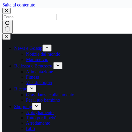
Salta
Salta al contenuto
al
contenuto
Nessun
risultato
News e Gossip
Notizie dal mondo
Mamme vip
Bellezza e Benessere
Alimentazione
Fitness
Vita di coppia
Ricette
Gravidanza e allattamento
Per il tuo bambino
Shopping
Abbigliamento
Tutto per il bebè
Arredamento
Libri