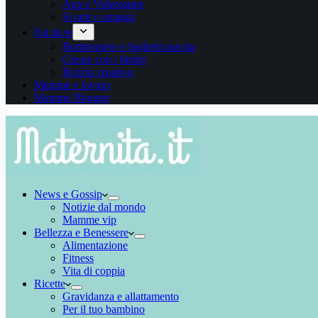
App e Videogame
Sconti e omaggi
Fai da te
Bomboniere e biglietti nascita
Creare con i bimbi
Riciclo creativo
Mamme e lavoro
Mamme Blogger
News e Gossip
Notizie dal mondo
Mamme vip
Bellezza e Benessere
Alimentazione
Fitness
Vita di coppia
Ricette
Gravidanza e allattamento
Per il tuo bambino