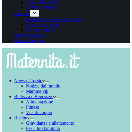
App e Videogame
Sconti e omaggi
Fai da te
Bomboniere e biglietti nascita
Creare con i bimbi
Riciclo creativo
Mamme e lavoro
Mamme Blogger
News e Gossip
Notizie dal mondo
Mamme vip
Bellezza e Benessere
Alimentazione
Fitness
Vita di coppia
Ricette
Gravidanza e allattamento
Per il tuo bambino