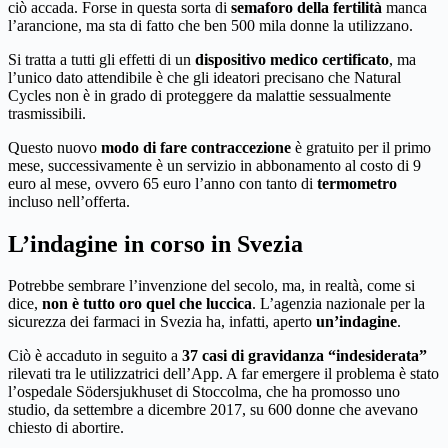
ciò accada. Forse in questa sorta di
semaforo della fertilità
manca
l’arancione, ma sta di fatto che ben 500 mila donne la utilizzano.
Si tratta a tutti gli effetti di un
dispositivo medico certificato
, ma
l’unico dato attendibile è che gli ideatori precisano che Natural
Cycles non è in grado di proteggere da malattie sessualmente
trasmissibili.
Questo nuovo
modo di fare contraccezione
è gratuito per il primo
mese, successivamente è un servizio in abbonamento al costo di 9
euro al mese, ovvero 65 euro l’anno con tanto di
termometro
incluso nell’offerta.
L’indagine in corso in Svezia
Potrebbe sembrare l’invenzione del secolo, ma, in realtà, come si
dice,
non è tutto oro quel che luccica
. L’agenzia nazionale per la
sicurezza dei farmaci in Svezia ha, infatti, aperto
un’indagine
.
Ciò è accaduto in seguito a
37 casi di gravidanza “indesiderata”
rilevati tra le utilizzatrici dell’App. A far emergere il problema è stato
l’ospedale Södersjukhuset di Stoccolma, che ha promosso uno
studio, da settembre a dicembre 2017, su 600 donne che avevano
chiesto di abortire.