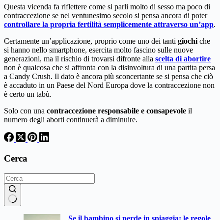
Questa vicenda fa riflettere come si parli molto di sesso ma poco di
contraccezione se nel ventunesimo secolo si pensa ancora di poter
controllare la propria fertilità semplicemente attraverso un’app
.
Certamente un’applicazione, proprio come uno dei tanti
giochi
che
si hanno nello smartphone, esercita molto fascino sulle nuove
generazioni, ma il rischio di trovarsi difronte alla
scelta di abortire
non è qualcosa che si affronta con la disinvoltura di una partita persa
a Candy Crush. Il dato è ancora più sconcertante se si pensa che ciò
è accaduto in un Paese del Nord Europa dove la contraccezione non
è certo un tabù.
Solo con una
contraccezione responsabile e consapevole
il
numero degli aborti continuerà a diminuire.
Cerca
Nessun
Se il bambino si perde in spiaggia: le regole
risultato