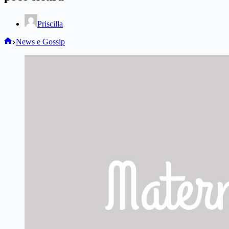
Priscilla
Home
News e Gossip