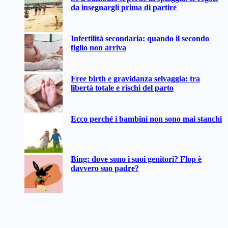
da insegnargli prima di partire
Infertilità secondaria: quando il secondo
figlio non arriva
Free birth e gravidanza selvaggia: tra
libertà totale e rischi del parto
Ecco perché i bambini non sono mai stanchi
Bing: dove sono i suoi genitori? Flop è
davvero suo padre?