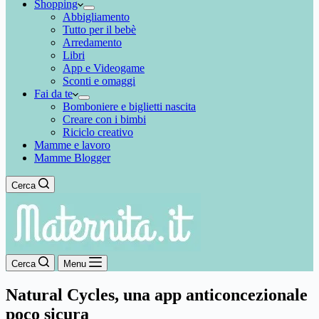
Shopping
Abbigliamento
Tutto per il bebè
Arredamento
Libri
App e Videogame
Sconti e omaggi
Fai da te
Bomboniere e biglietti nascita
Creare con i bimbi
Riciclo creativo
Mamme e lavoro
Mamme Blogger
Cerca
Cerca
Menu
Natural Cycles, una app anticoncezionale
poco sicura