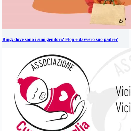
Bing: dove sono i suoi genitori? Flop è davvero suo padre?