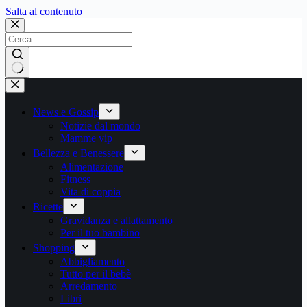
Salta
Salta al contenuto
al
contenuto
Nessun
risultato
News e Gossip
Notizie dal mondo
Mamme vip
Bellezza e Benessere
Alimentazione
Fitness
Vita di coppia
Ricette
Gravidanza e allattamento
Per il tuo bambino
Shopping
Abbigliamento
Tutto per il bebè
Arredamento
Libri