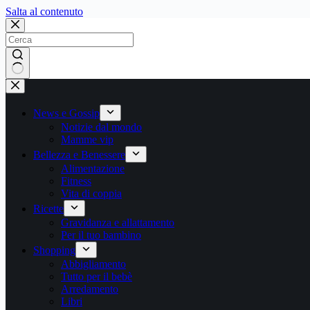
Salta
Salta al contenuto
al
contenuto
Nessun
risultato
News e Gossip
Notizie dal mondo
Mamme vip
Bellezza e Benessere
Alimentazione
Fitness
Vita di coppia
Ricette
Gravidanza e allattamento
Per il tuo bambino
Shopping
Abbigliamento
Tutto per il bebè
Arredamento
Libri