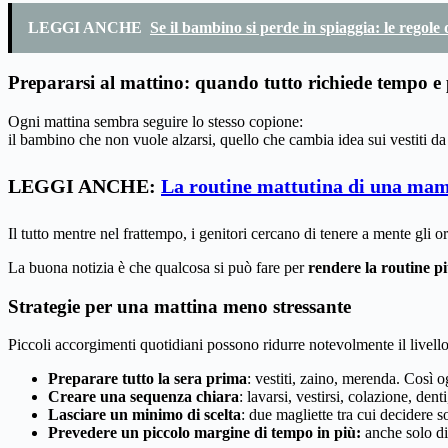
LEGGI ANCHE
Se il bambino si perde in spiaggia: le regole
Prepararsi al mattino: quando tutto richiede tempo e
Ogni mattina sembra seguire lo stesso copione:
il bambino che non vuole alzarsi, quello che cambia idea sui vestiti 
LEGGI ANCHE:
La routine mattutina di una m
Il tutto mentre nel frattempo, i genitori cercano di tenere a mente gli 
La buona notizia è che qualcosa si può fare per
rendere la routine p
Strategie per una mattina meno stressante
Piccoli accorgimenti quotidiani possono ridurre notevolmente il livello
Preparare tutto la sera prima
: vestiti, zaino, merenda. Così 
Creare una sequenza chiara
: lavarsi, vestirsi, colazione, de
Lasciare un minimo di scelta
: due magliette tra cui decidere 
Prevedere un piccolo margine di tempo in più:
anche solo die