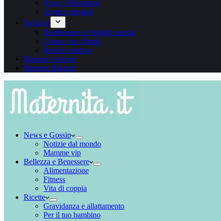
App e Videogame
Sconti e omaggi
Fai da te
Bomboniere e biglietti nascita
Creare con i bimbi
Riciclo creativo
Mamme e lavoro
Mamme Blogger
News e Gossip
Notizie dal mondo
Mamme vip
Bellezza e Benessere
Alimentazione
Fitness
Vita di coppia
Ricette
Gravidanza e allattamento
Per il tuo bambino