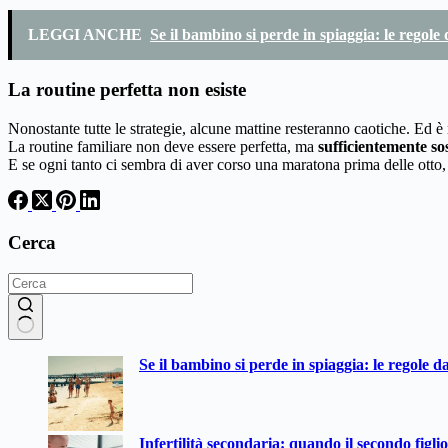
LEGGI ANCHE
Se il bambino si perde in spiaggia: le regole
La routine perfetta non esiste
Nonostante tutte le strategie, alcune mattine resteranno caotiche. Ed è
La routine familiare non deve essere perfetta, ma
sufficientemente sos
E se ogni tanto ci sembra di aver corso una maratona prima delle otto, 
Cerca
Nessun
Se il bambino si perde in spiaggia: le regole d
risultato
Infertilità secondaria: quando il secondo figli