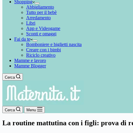
Shopping
Abbigliamento
Tutto per il bebè
Arredamento
Libri
App e Videogame
Sconti e omaggi
Fai da te
Bomboniere e biglietti nascita
Creare con i bimbi
Riciclo creativo
Mamme e lavoro
Mamme Blogger
Cerca
Cerca
Menu
La routine mattutina con i figli: prova di 