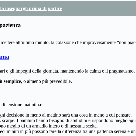
 da insegnargli prima di partire
 pazienza
da mettere all’ultimo minuto, la colazione che improvvisamente “non pia
amma
orari e gli impegni della giornata, mantenendo la calma e il pragmatismo,
iù semplice
, o almeno più prevedibile.
 di tensione mattutina:
ogni decisione in meno al mattino sarà una cosa in meno a cui pensare.
nti, scarpe. I bambini hanno bisogno di abitudini e rispondono meglio agl
sono meglio di un armadio intero o di nessuna scelta.
ci minuti in più possono fare la differenza tra una partenza serena e un