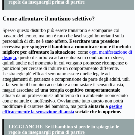
regole da insegnargli prima di partire
Come affrontare il mutismo selettivo?
Spesso questo disturbo può essere transitorio e scomparire col
passare del tempo, ma non è raro che lasci segni importanti sulla
personalità di chi ne è stato affetto.
Esercitare una pressione
eccessiva per spingere il bambino a comunicare non è il metodo
migliore per affrontare la situazione
: come
ogni manifestazione di
disagio
, questo disturbo va ad accentuarsi in condizioni di stress,
quindi anche nel momento in cui vengano promesse ricompense o
punizioni per cercare di indurre un comportamento differente.
Le strategie più efficaci sembrano essere quelle legate ad
atteggiamenti di pazienza e comprensione da parte degli adulti, utili
a far sentire il bambino accettato e a contrastare il senso di ansia,
magari associate ad
una terapia cognitivo comportamentale
attuata da un professionista all’interno di un ambiente riconosciuto
come naturale e inoffensivo. Ovviamente tutto questo non potrà
modificare il carattere del bambino, ma potrà
aiutarlo a
gestire
efficacemente la sensazione di ansia
sociale che lo opprime.
LEGGI ANCHE
Se il bambino si perde in spiaggia: le
regole da insegnargli prima di partire