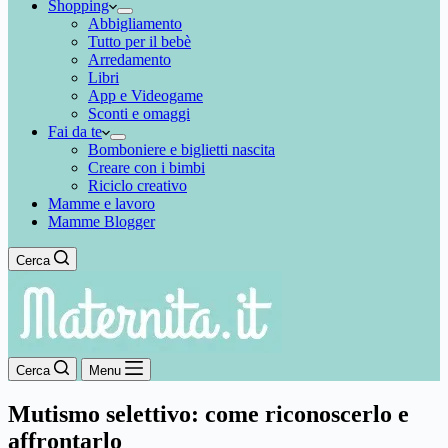
Shopping
Abbigliamento
Tutto per il bebè
Arredamento
Libri
App e Videogame
Sconti e omaggi
Fai da te
Bomboniere e biglietti nascita
Creare con i bimbi
Riciclo creativo
Mamme e lavoro
Mamme Blogger
Cerca
Cerca
Menu
Mutismo selettivo: come riconoscerlo e
affrontarlo