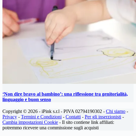
‘Non dire bravo al bambino’: una riflessione tra genitorialità,
linguaggio e buon senso
Copyright © 2026 - iPink s.r.l - PIVA 02794190302 -
Chi siamo
-
Privacy
-
Termini e Condizioni
-
Contatti
-
Per gli inserzionisti
-
Cambia impostazioni Cookie
- Il sito contiene link affiliati:
potremmo ricevere una commissione sugli acquisti