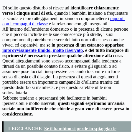
Di solito questo disturbo si riesce ad
identificare chiaramente
verso i cinque anni di età
, quando i bambini iniziano a frequentare
la scuola e i loro atteggiamenti iniziano a compromettere i
rapporti
con i compagni di classe
e la relazione con gli insegnanti.
All’interno dell’ambiente domestico o in presenza di alcune persone
che il piccolo include nelle sue conoscenze più strette, i suoi
comportamenti potrebbero essere del tutto normali e spesso anche
vivaci ed espansivi, ma
se in presenza di un estraneo apparisse
improvvisamente timido, molto riservato
, e del tutto incapace di
esprimersi è necessario prestare qualche attenzione alla cosa.
Questi atteggiamenti sono spesso accompagnati dalla tendenza a
ritrarsi da un possibile contato fisico, a evitare gli sguardi o ad
assumere pose facciali inespressive lasciando trasparire un forte
senso di ansia e di disagio. La presenza di questi atteggiamenti
potrebbe essere un importante campanello d’allarme tramite cui
questo disturbo si manifesta, e per questo sarebbe utile non
sottovalutarla.
Sebbene tendano a presentarsi più facilmente in bambini
ipersensibili e molto riservati,
questi segnali esprimono un’ansia
sociale non indifferente che chiede a gran voce di essere presa in
considerazione.
LEGGI ANCHE
Se il bambino si perde in spiaggia: le