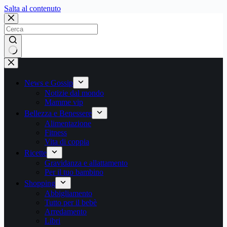
Salta
Salta al contenuto
al
contenuto
Nessun
risultato
News e Gossip
Notizie dal mondo
Mamme vip
Bellezza e Benessere
Alimentazione
Fitness
Vita di coppia
Ricette
Gravidanza e allattamento
Per il tuo bambino
Shopping
Abbigliamento
Tutto per il bebè
Arredamento
Libri