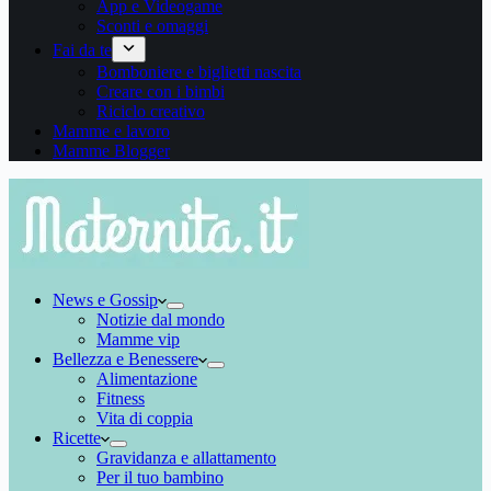
App e Videogame
Sconti e omaggi
Fai da te
Bomboniere e biglietti nascita
Creare con i bimbi
Riciclo creativo
Mamme e lavoro
Mamme Blogger
News e Gossip
Notizie dal mondo
Mamme vip
Bellezza e Benessere
Alimentazione
Fitness
Vita di coppia
Ricette
Gravidanza e allattamento
Per il tuo bambino