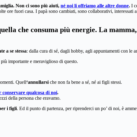
amiglia. Non ci sono più aiuti,
né noi li offriamo alle altre donne
.
I c
ore fuori casa. I papà sono cambiati, sono collaborativi, interessati all
uella che consuma più energie. La mamma, c
te a se stessa
: dalla cura di sé, dagli hobby, agli appuntamenti con le 
i più importante e meraviglioso di questo.
momenti. Quell
‘annullarsi
che non fa bene a sé, né ai figli stessi.
r conservare qualcosa di noi
.
 pezzi della persona che eravamo.
er i figli
. Ed il punto di partenza, per riprenderci un po’ di noi, è amm