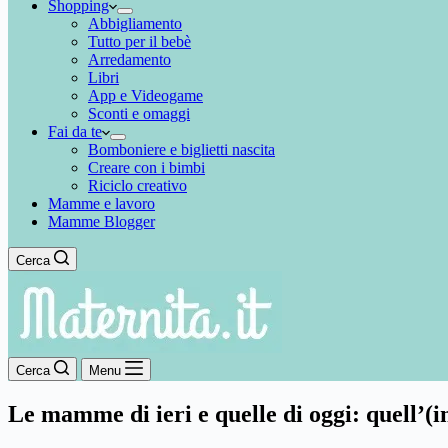
Shopping
Abbigliamento
Tutto per il bebè
Arredamento
Libri
App e Videogame
Sconti e omaggi
Fai da te
Bomboniere e biglietti nascita
Creare con i bimbi
Riciclo creativo
Mamme e lavoro
Mamme Blogger
Cerca
Cerca
Menu
Le mamme di ieri e quelle di oggi: quell’(in