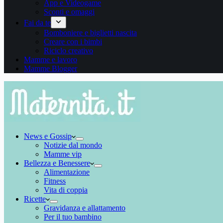
App e Videogame
Sconti e omaggi
Fai da te
Bomboniere e biglietti nascita
Creare con i bimbi
Riciclo creativo
Mamme e lavoro
Mamme Blogger
News e Gossip
Notizie dal mondo
Mamme vip
Bellezza e Benessere
Alimentazione
Fitness
Vita di coppia
Ricette
Gravidanza e allattamento
Per il tuo bambino