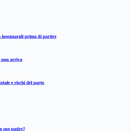
a insegnargli prima di partire
o non arriva
otale e rischi del parto
ro suo padre?