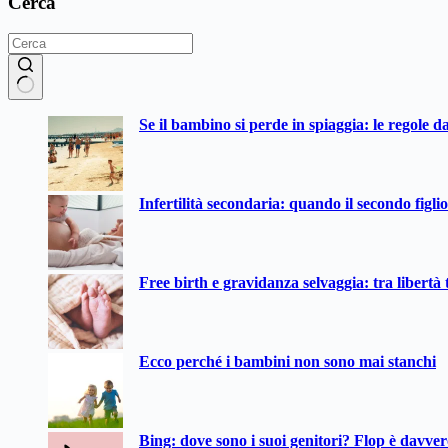
Cerca
Nessun
Se il bambino si perde in spiaggia: le regole d
risultato
Infertilità secondaria: quando il secondo figli
Free birth e gravidanza selvaggia: tra libertà t
Ecco perché i bambini non sono mai stanchi
Bing: dove sono i suoi genitori? Flop è davve