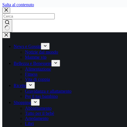
Salta
Salta al contenuto
al
contenuto
Nessun
risultato
News e Gossip
Notizie dal mondo
Mamme vip
Bellezza e Benessere
Alimentazione
Fitness
Vita di coppia
Ricette
Gravidanza e allattamento
Per il tuo bambino
Shopping
Abbigliamento
Tutto per il bebè
Arredamento
Libri