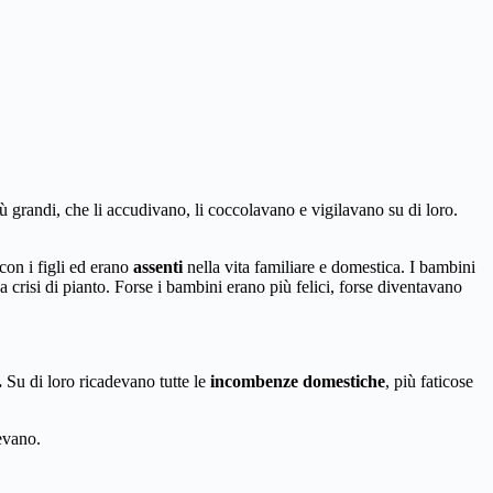
più grandi, che li accudivano, li coccolavano e vigilavano su di loro.
on i figli ed erano
assenti
nella vita familiare e domestica. I bambini
a crisi di pianto. Forse i bambini erano più felici, forse diventavano
.
Su di loro ricadevano tutte le
incombenze domestiche
, più faticose
evano.