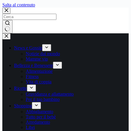
Salta
Salta al contenuto
al
contenuto
Nessun
risultato
News e Gossip
Notizie dal mondo
Mamme vip
Bellezza e Benessere
Alimentazione
Fitness
Vita di coppia
Ricette
Gravidanza e allattamento
Per il tuo bambino
Shopping
Abbigliamento
Tutto per il bebè
Arredamento
Libri