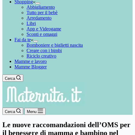
Shopping
Abbigliamento
Tutto per il bebè
Arredamento
Libri
App e Videogame
Sconti e omaggi
Fai da te
Bomboniere e biglietti nascita
Creare con i bimbi
Riciclo creativo
Mamme e lavoro
Mamme Blogger
Cerca
Cerca
Menu
Le nuove raccomandazioni dell’OMS per
il benessere di mamma e bambino nel