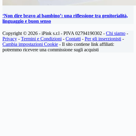
‘Non dire bravo al bambino’: una riflessione tra genitorialità,
linguaggio e buon senso
Copyright © 2026 - iPink s.r.l - PIVA 02794190302 -
Chi siamo
-
Privacy
-
Termini e Condizioni
-
Contatti
-
Per gli inserzionisti
-
Cambia impostazioni Cookie
- Il sito contiene link affiliati:
potremmo ricevere una commissione sugli acquisti