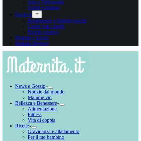
App e Videogame
Sconti e omaggi
Fai da te
Bomboniere e biglietti nascita
Creare con i bimbi
Riciclo creativo
Mamme e lavoro
Mamme Blogger
News e Gossip
Notizie dal mondo
Mamme vip
Bellezza e Benessere
Alimentazione
Fitness
Vita di coppia
Ricette
Gravidanza e allattamento
Per il tuo bambino