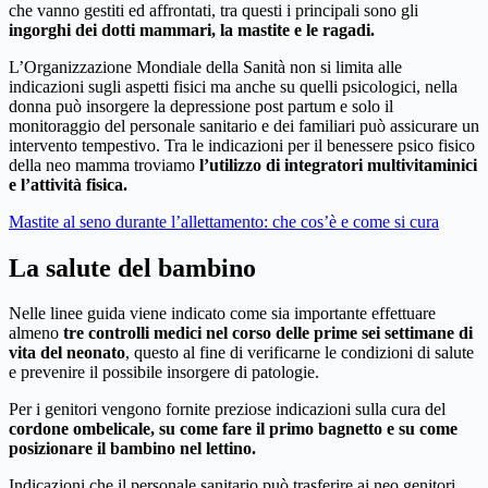
che vanno gestiti ed affrontati, tra questi i principali sono gli
ingorghi dei dotti mammari, la mastite e le ragadi.
L’Organizzazione Mondiale della Sanità non si limita alle
indicazioni sugli aspetti fisici ma anche su quelli psicologici, nella
donna può insorgere la depressione post partum e solo il
monitoraggio del personale sanitario e dei familiari può assicurare un
intervento tempestivo. Tra le indicazioni per il benessere psico fisico
della neo mamma troviamo
l’utilizzo di integratori multivitaminici
e l’attività fisica.
Mastite al seno durante l’allettamento: che cos’è e come si cura
La salute del bambino
Nelle linee guida viene indicato come sia importante effettuare
almeno
tre controlli medici nel corso delle prime sei settimane di
vita del neonato
, questo al fine di verificarne le condizioni di salute
e prevenire il possibile insorgere di patologie.
Per i genitori vengono fornite preziose indicazioni sulla cura del
cordone ombelicale, su come fare il primo bagnetto e su come
posizionare il bambino nel lettino.
Indicazioni che il personale sanitario può trasferire ai neo genitori.