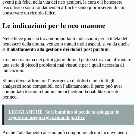
eventi più felici nella vita dei neo genitori, la cura e il benessere
psico fisico sono fondamentali affinché siano giorni sereni di cui
conservare un ricordo felice.
Le indicazioni per le neo mamme
Nelle linee guida si trovano importanti indicazioni per la tutela del
benessere della donna, vengono trattati molti aspetti, si va da quelle
sull’
allattamento alla gestione dei dolori post partum
.
Una neo mamma nei primi giorni dopo il parto si trova ad affrontare
una serie di piccoli problemi mai vissuti e per i quali necessita di
indicazioni.
Si può dover affrontare l’insorgenza di dolori e non tutti gli
analgesici sono compatibili con l’allattamento, il parto può aver
comportato lesioni o traumi che richiedono la riabilitazione del
perineo.
LEGGI ANCHE
Se il bambino si perde in spiaggia: le
regole da insegnargli prima di partire
Anche l’allattamento al seno può comportare alcuni inconvenienti