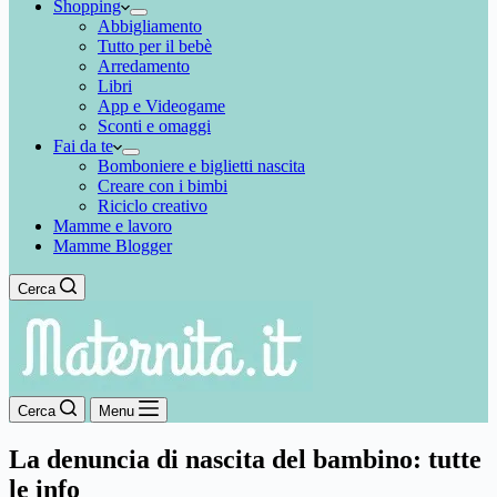
Shopping
Abbigliamento
Tutto per il bebè
Arredamento
Libri
App e Videogame
Sconti e omaggi
Fai da te
Bomboniere e biglietti nascita
Creare con i bimbi
Riciclo creativo
Mamme e lavoro
Mamme Blogger
Cerca
Cerca
Menu
La denuncia di nascita del bambino: tutte
le info