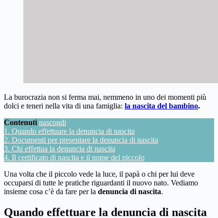
La burocrazia non si ferma mai, nemmeno in uno dei momenti più
dolci e teneri nella vita di una famiglia:
la nascita del bambino
.
Contenuti
nascondi
1.
Quando effettuare la denuncia di nascita
2.
Documenti per presentare la denuncia di nascita
3.
Chi effettua la denuncia di nascita
4.
Il certificato di nascita e il nome del piccolo
Una volta che il piccolo vede la luce, il papà o chi per lui deve
occuparsi di tutte le pratiche riguardanti il nuovo nato. Vediamo
insieme cosa c’è da fare per la
denuncia di nascita
.
Quando effettuare la denuncia di nascita