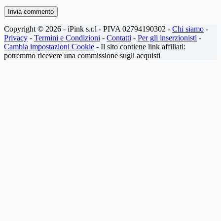
Invia commento
Copyright © 2026 - iPink s.r.l - PIVA 02794190302 -
Chi siamo
-
Privacy
-
Termini e Condizioni
-
Contatti
-
Per gli inserzionisti
-
Cambia impostazioni Cookie
- Il sito contiene link affiliati:
potremmo ricevere una commissione sugli acquisti