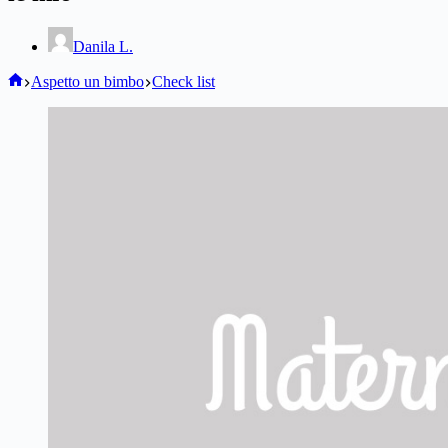
Danila L.
Home
Aspetto un bimbo
Check list