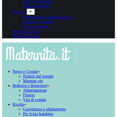
App e Videogame
Sconti e omaggi
Fai da te
Bomboniere e biglietti nascita
Creare con i bimbi
Riciclo creativo
Mamme e lavoro
Mamme Blogger
News e Gossip
Notizie dal mondo
Mamme vip
Bellezza e Benessere
Alimentazione
Fitness
Vita di coppia
Ricette
Gravidanza e allattamento
Per il tuo bambino