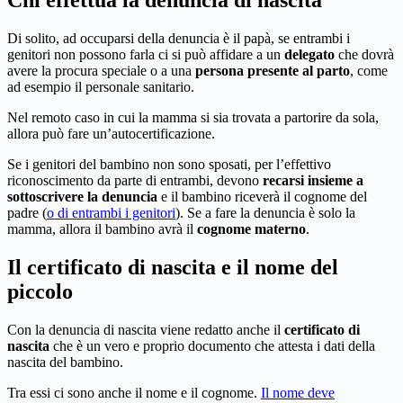
Chi effettua la denuncia di nascita
Di solito, ad occuparsi della denuncia è il papà, se entrambi i
genitori non possono farla ci si può affidare a un
delegato
che dovrà
avere la procura speciale o a una
persona presente al parto
, come
ad esempio il personale sanitario.
Nel remoto caso in cui la mamma si sia trovata a partorire da sola,
allora può fare un’autocertificazione.
Se i genitori del bambino non sono sposati, per l’effettivo
riconoscimento da parte di entrambi, devono
recarsi insieme a
sottoscrivere la denuncia
e il bambino riceverà il cognome del
padre (
o di entrambi i genitori
). Se a fare la denuncia è solo la
mamma, allora il bambino avrà il
cognome materno
.
Il certificato di nascita e il nome del
piccolo
Con la denuncia di nascita viene redatto anche il
certificato di
nascita
che è un vero e proprio documento che attesta i dati della
nascita del bambino.
Tra essi ci sono anche il nome e il cognome.
Il nome deve