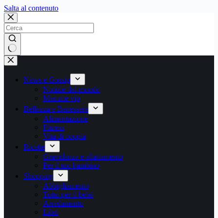
Salta
Salta al contenuto
al
contenuto
Nessun
risultato
News e Gossip
Notizie dal mondo
Mamme vip
Bellezza e Benessere
Alimentazione
Fitness
Vita di coppia
Ricette
Gravidanza e allattamento
Per il tuo bambino
Shopping
Abbigliamento
Tutto per il bebè
Arredamento
Libri