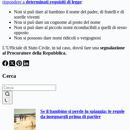
rispondere a
determinati requisiti di legge
:
Non si può dare al bambino il nome del padre, di fratelli e di
sorelle viventi
Non si può dare un cognome al posto del nome
Non si può dare al piccolo nomi riconducibili a quelli di sesso
opposto
Non si possono dare nomi ridicoli o vergognosi
L’Ufficiale di Stato Civile, in tal caso, dovrà fare una
segnalazione
al Procuratore della Repubblica.
Cerca
Nessun
Se il bambino si perde in spiaggia: le regole
risultato
da insegnargli prima di partire