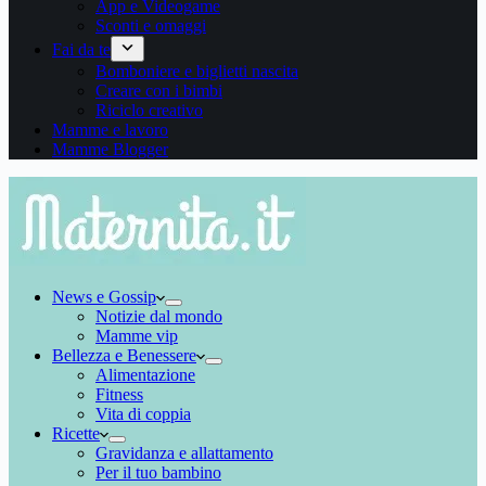
App e Videogame
Sconti e omaggi
Fai da te
Bomboniere e biglietti nascita
Creare con i bimbi
Riciclo creativo
Mamme e lavoro
Mamme Blogger
News e Gossip
Notizie dal mondo
Mamme vip
Bellezza e Benessere
Alimentazione
Fitness
Vita di coppia
Ricette
Gravidanza e allattamento
Per il tuo bambino