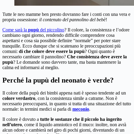
Tutte le neo mamme ben presto dovranno fare i conti con una vera e
propria ossessione:
il contenuto del pannolino del bebè
!
Come sarà la
pupù
del piccolino
? Il colore, la consistenza e l’odore
cambiano ogni giorno, rendendo difficile comprendere cosa
aspettarsi e cosa sia possibile definire “normale” per poter stare
tranquille. Ecco dunque che si scatenano le preoccupazioni più
comuni:
di che colore deve essere la pupù
? Ogni quanto è
necessario cambiare il pannolino?
Che consistenza deve avere la
pupù
? Le domande sono davvero tante, ma basta mantenere la
calma ed informarsi al meglio.
Perché la pupù del neonato è verde?
Il colore della pupù dei bimbi appena nati è spesso tendente ad un
colore verdastro
, con la consistenza simile a catrame. Non è
necessario preoccuparsi, in quanto si tratta di una situazione del tutto
normale: in termini medici si parla di
meconio
.
Il colore è dovuto a
tutte le sostanze che il piccolo ha ingerito
nell’utero
, come il liquido amniotico ed il muco: inoltre, non avrà
alcun odore e cambierà nel giro di pochi giorni, diventando di un