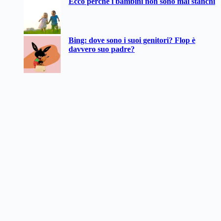
Ecco perché i bambini non sono mai stanchi
Bing: dove sono i suoi genitori? Flop è
davvero suo padre?