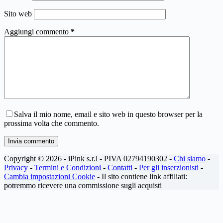
Sito web
Aggiungi commento
*
Salva il mio nome, email e sito web in questo browser per la
prossima volta che commento.
Invia commento
Copyright © 2026 - iPink s.r.l - PIVA 02794190302 -
Chi siamo
-
Privacy
-
Termini e Condizioni
-
Contatti
-
Per gli inserzionisti
-
Cambia impostazioni Cookie
- Il sito contiene link affiliati:
potremmo ricevere una commissione sugli acquisti