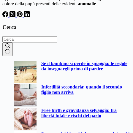
colore della pupù presenti delle evidenti
anomalie
.
Cerca
Nessun
Se il bambino si perde in spiaggia: le regole
risultato
da insegnargli prima di partire
Infertilità secondaria: quando il secondo
figlio non arriva
Free birth e gravidanza selvaggia: tra
libertà totale e rischi del parto