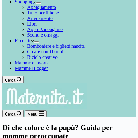
Shopping
Abbigliamento
Tutto per il bebè
Arredamento
Libri
App e Videogame
Sconti e omaggi
Fai da te
Bomboniere e biglietti nascita
Creare con i bimbi
Riciclo creativo
Mamme e lavoro
Mamme Blogger
Cerca
Cerca
Menu
Di che colore è la pupù? Guida per
mamme preoccupate