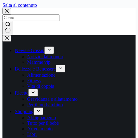
Salta
Salta al contenuto
al
contenuto
Nessun
risultato
News e Gossip
Notizie dal mondo
Mamme vip
Bellezza e Benessere
Alimentazione
Fitness
Vita di coppia
Ricette
Gravidanza e allattamento
Per il tuo bambino
Shopping
Abbigliamento
Tutto per il bebè
Arredamento
Libri