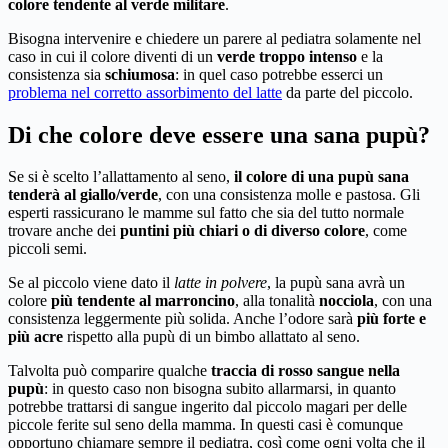
colore tendente al verde militare
.
Bisogna intervenire e chiedere un parere al pediatra solamente nel
caso in cui il colore diventi di un
verde troppo intenso
e la
consistenza sia
schiumosa
: in quel caso potrebbe esserci un
problema nel corretto assorbimento del latte
da parte del piccolo.
Di che colore deve essere una sana pupù?
Se si è scelto l’allattamento al seno,
il colore di una pupù sana
tenderà al giallo/verde
, con una consistenza molle e pastosa. Gli
esperti rassicurano le mamme sul fatto che sia del tutto normale
trovare anche dei
puntini più chiari o di diverso colore
, come
piccoli semi.
Se al piccolo viene dato il
latte in polvere
, la pupù sana avrà un
colore
più tendente al marroncino
, alla tonalità
nocciola
, con una
consistenza leggermente più solida. Anche l’odore sarà
più forte e
più acre
rispetto alla pupù di un bimbo allattato al seno.
Talvolta può comparire qualche
traccia di rosso sangue nella
pupù
: in questo caso non bisogna subito allarmarsi, in quanto
potrebbe trattarsi di sangue ingerito dal piccolo magari per delle
piccole ferite sul seno della mamma. In questi casi è comunque
opportuno chiamare sempre il pediatra, così come ogni volta che il