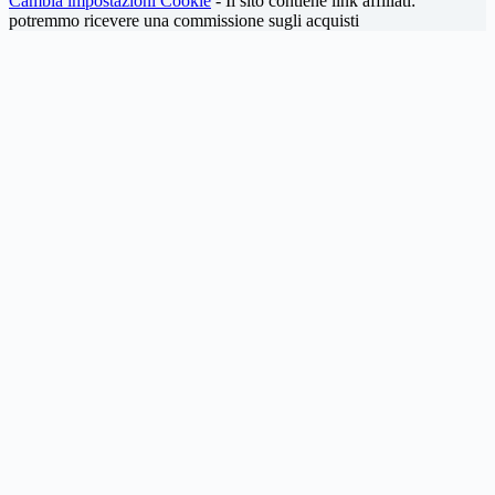
Cambia impostazioni Cookie
- Il sito contiene link affiliati:
potremmo ricevere una commissione sugli acquisti