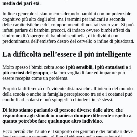
media dei pari età
.
In linea generale si stanno considerando bambini con un potenziale
cognitivo più alto degli altri, ma i termini per indicarli a seconda
delle caratteristiche e dei comportamenti dimostrati sono vari. Si può
infatti parlare di bambini precoci, di indaco ovvero bimbi affetti da
sindrome di Asperger, di bambini sentinella, di individui con
predominanza dell’emisfero destro del cervello o infine di plusdotati.
La difficoltà nell’essere il più intelligente
Molto spesso i bimbi zebra sono i
più sensibili, i più entusiasti o i
più curiosi del gruppo
, e la loro voglia di fare ed imparare può
essere recepita come un problema.
Proprio la differenza e l’evidente distanza che all’interno del mondo
della scuola o anche in famiglia percepiscono tra sé e i coetanei può
condurli ad isolarsi e può spingerli a chiudersi in sé stessi.
Di fatto stiamo parlando di persone diverse dalle altre, che
rispondono agli stimoli in maniera dunque differente rispetto a
quanto potrebbe fare qualunque altro individuo
.
Ecco perciò che l’aiuto e il supporto dei genitori e dei familiari deve
farsi costante e concreto, al fine di ridurre quella sensazione di