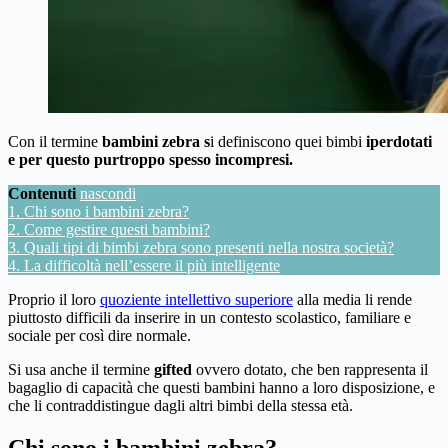
Con il termine
bambini zebra s
i definiscono quei bimbi
iperdotati
e per questo purtroppo spesso incompresi.
Contenuti
nascondi
1.
Chi sono i bambini zebra?
2.
Come gestire questi bambini?
3.
Quali tipi di bimbi zebra sono presenti nella nostra società?
4.
La difficoltà nell’essere il più intelligente
Proprio il loro
quoziente intellettivo superiore
alla media li rende
piuttosto difficili da inserire in un contesto scolastico, familiare e
sociale per così dire normale.
Si usa anche il termine
gifted
ovvero dotato, che ben rappresenta il
bagaglio di capacità che questi bambini hanno a loro disposizione, e
che li contraddistingue dagli altri bimbi della stessa età.
Chi sono i bambini zebra?