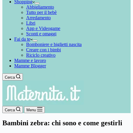
Shopping
Abbigliamento
Tutto per il bebè
Arredamento
Libri
App e Videogame
Sconti e omaggi
Fai da te
Bomboniere e biglietti nascita
Creare con i bimbi
Riciclo creativo
Mamme e lavoro
Mamme Blogger
Cerca
Cerca
Menu
Bambini zebra: chi sono e come gestirli