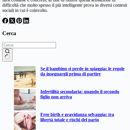
difficoltà che molto spesso il più intelligente prova in diversi contesti
sociali in cui è coinvolto.
Cerca
Nessun
Se il bambino si perde in spiaggia: le regole
risultato
da insegnargli prima di partire
Infertilità secondaria: quando il secondo
figlio non arriva
Free birth e gravidanza selvaggia: tra
libertà totale e rischi del parto