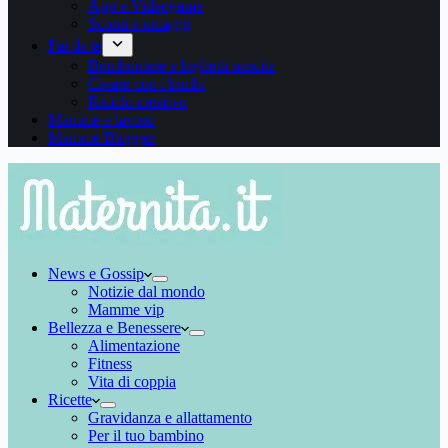
App e Videogame
Sconti e omaggi
Fai da te
Bomboniere e biglietti nascita
Creare con i bimbi
Riciclo creativo
Mamme e lavoro
Mamme Blogger
News e Gossip
Notizie dal mondo
Mamme vip
Bellezza e Benessere
Alimentazione
Fitness
Vita di coppia
Ricette
Gravidanza e allattamento
Per il tuo bambino