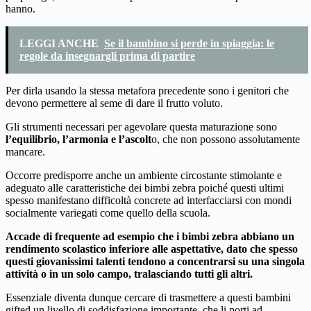
hanno.
LEGGI ANCHE
Se il bambino si perde in spiaggia: le
regole da insegnargli prima di partire
Per dirla usando la stessa metafora precedente sono i genitori che
devono permettere al seme di dare il frutto voluto.
Gli strumenti necessari per agevolare questa maturazione sono
l’equilibrio, l’armonia e l’ascolt
o, che non possono assolutamente
mancare.
Occorre predisporre anche un ambiente circostante stimolante e
adeguato alle caratteristiche dei bimbi zebra poiché questi ultimi
spesso manifestano difficoltà concrete ad interfacciarsi con mondi
socialmente variegati come quello della scuola.
Accade di frequente ad esempio che i bimbi zebra abbiano un
rendimento scolastico inferiore alle aspettative, dato che spesso
questi giovanissimi talenti tendono a concentrarsi su una singola
attività o in un solo campo, tralasciando tutti gli altri.
Essenziale diventa dunque cercare di trasmettere a questi bambini
gifted un livello di soddisfazione importante, che li porti ad