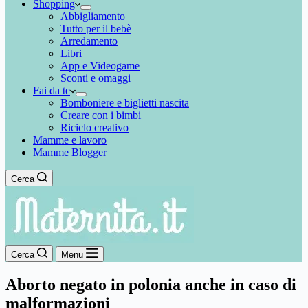
Shopping
Abbigliamento
Tutto per il bebè
Arredamento
Libri
App e Videogame
Sconti e omaggi
Fai da te
Bomboniere e biglietti nascita
Creare con i bimbi
Riciclo creativo
Mamme e lavoro
Mamme Blogger
Cerca
Cerca
Menu
Aborto negato in polonia anche in caso di
malformazioni