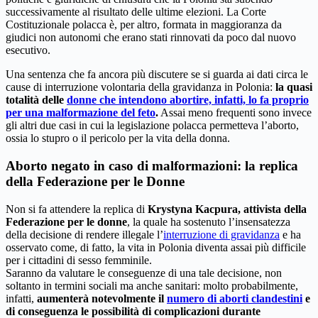
successivamente al risultato delle ultime elezioni. La Corte
Costituzionale polacca è, per altro, formata in maggioranza da
giudici non autonomi che erano stati rinnovati da poco dal nuovo
esecutivo.
Una sentenza che fa ancora più discutere se si guarda ai dati circa le
cause di interruzione volontaria della gravidanza in Polonia:
la quasi
totalità delle
donne che intendono abortire, infatti, lo fa proprio
per una malformazione del feto
.
Assai meno frequenti sono invece
gli altri due casi in cui la legislazione polacca permetteva l’aborto,
ossia lo stupro o il pericolo per la vita della donna.
Aborto negato in caso di malformazioni: la replica
della Federazione per le Donne
Non si fa attendere la replica di
Krystyna Kacpura, attivista della
Federazione per le donne
, la quale ha sostenuto l’insensatezza
della decisione di rendere illegale l’
interruzione di gravidanza
e ha
osservato come, di fatto, la vita in Polonia diventa assai più difficile
per i cittadini di sesso femminile.
Saranno da valutare le conseguenze di una tale decisione, non
soltanto in termini sociali ma anche sanitari: molto probabilmente,
infatti,
aumenterà notevolmente il
numero di aborti clandestini
e
di conseguenza le possibilità di complicazioni durante