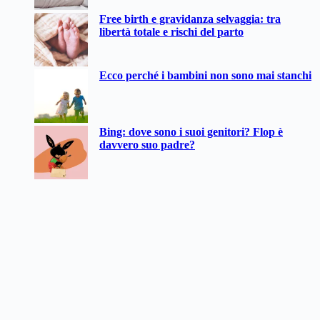
Free birth e gravidanza selvaggia: tra
libertà totale e rischi del parto
Ecco perché i bambini non sono mai stanchi
Bing: dove sono i suoi genitori? Flop è
davvero suo padre?