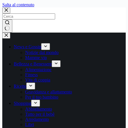
Salta
Salta al contenuto
al
contenuto
Nessun
risultato
News e Gossip
Notizie dal mondo
Mamme vip
Bellezza e Benessere
Alimentazione
Fitness
Vita di coppia
Ricette
Gravidanza e allattamento
Per il tuo bambino
Shopping
Abbigliamento
Tutto per il bebè
Arredamento
Libri