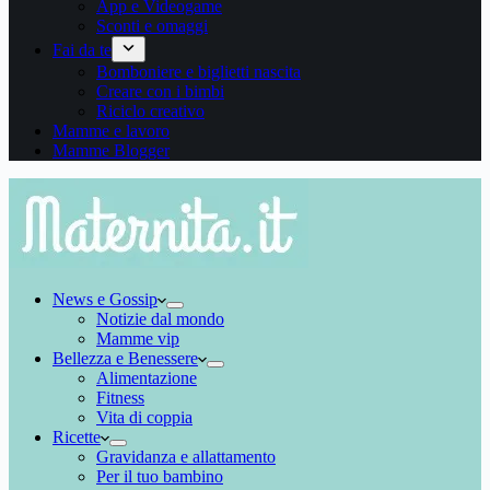
App e Videogame
Sconti e omaggi
Fai da te
Bomboniere e biglietti nascita
Creare con i bimbi
Riciclo creativo
Mamme e lavoro
Mamme Blogger
News e Gossip
Notizie dal mondo
Mamme vip
Bellezza e Benessere
Alimentazione
Fitness
Vita di coppia
Ricette
Gravidanza e allattamento
Per il tuo bambino