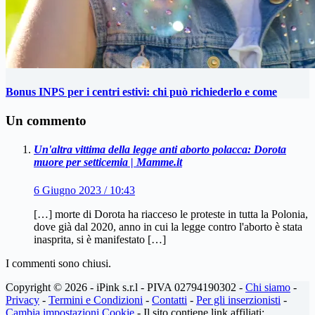
Bonus INPS per i centri estivi: chi può richiederlo e come
Un commento
Un'altra vittima della legge anti aborto polacca: Dorota
muore per setticemia | Mamme.it
6 Giugno 2023 / 10:43
[…] morte di Dorota ha riacceso le proteste in tutta la Polonia,
dove già dal 2020, anno in cui la legge contro l'aborto è stata
inasprita, si è manifestato […]
I commenti sono chiusi.
Copyright © 2026 - iPink s.r.l - PIVA 02794190302 -
Chi siamo
-
Privacy
-
Termini e Condizioni
-
Contatti
-
Per gli inserzionisti
-
Cambia impostazioni Cookie
- Il sito contiene link affiliati: