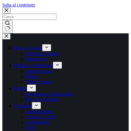
Salta
Salta al contenuto
al
contenuto
Nessun
risultato
News e Gossip
Notizie dal mondo
Mamme vip
Bellezza e Benessere
Alimentazione
Fitness
Vita di coppia
Ricette
Gravidanza e allattamento
Per il tuo bambino
Shopping
Abbigliamento
Tutto per il bebè
Arredamento
Libri