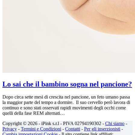
Lo sai che il bambino sogna nel pancione?
Dopo circa sette mesi di crescita nel pancione, un feto umano passa
la maggior parte del tempo a dormire. Il suo cervello però lavora di
continuo e sono stati osservati rapidi movimenti degli occhi come
quelli della fase REM alternati…
Copyright © 2026 - iPink s.r.l - PIVA 02794190302 -
Chi siamo
-
Privacy
-
Termini e Condizioni
-
Contatti
-
Per gli inserzionisti
-
Cambia impostazioni Cookie
- Il sito contiene link affiliati: