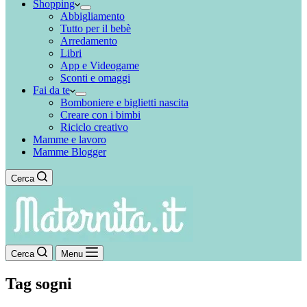
Shopping
Abbigliamento
Tutto per il bebè
Arredamento
Libri
App e Videogame
Sconti e omaggi
Fai da te
Bomboniere e biglietti nascita
Creare con i bimbi
Riciclo creativo
Mamme e lavoro
Mamme Blogger
Cerca
Cerca
Menu
Tag
sogni