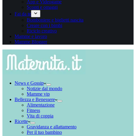
App e Videogame
Sconti e omaggi
Fai da te
Bomboniere e biglietti nascita
Creare con i bimbi
Riciclo creativo
Mamme e lavoro
Mamme Blogger
News e Gossip
Notizie dal mondo
Mamme vip
Bellezza e Benessere
Alimentazione
Fitness
Vita di coppia
Ricette
Gravidanza e allattamento
Per il tuo bambino