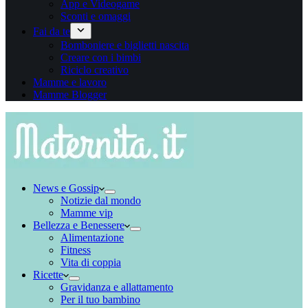
App e Videogame
Sconti e omaggi
Fai da te
Bomboniere e biglietti nascita
Creare con i bimbi
Riciclo creativo
Mamme e lavoro
Mamme Blogger
News e Gossip
Notizie dal mondo
Mamme vip
Bellezza e Benessere
Alimentazione
Fitness
Vita di coppia
Ricette
Gravidanza e allattamento
Per il tuo bambino