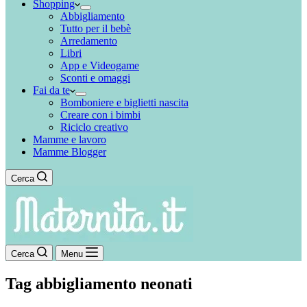
Shopping
Abbigliamento
Tutto per il bebè
Arredamento
Libri
App e Videogame
Sconti e omaggi
Fai da te
Bomboniere e biglietti nascita
Creare con i bimbi
Riciclo creativo
Mamme e lavoro
Mamme Blogger
Cerca
Cerca
Menu
Tag
abbigliamento neonati