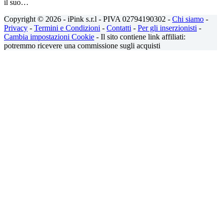
il suo…
Copyright © 2026 - iPink s.r.l - PIVA 02794190302 -
Chi siamo
-
Privacy
-
Termini e Condizioni
-
Contatti
-
Per gli inserzionisti
-
Cambia impostazioni Cookie
- Il sito contiene link affiliati:
potremmo ricevere una commissione sugli acquisti