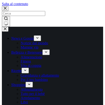
Salta
Salta al contenuto
al
contenuto
Nessun
risultato
News e Gossip
Notizie dal mondo
Mamme vip
Bellezza e Benessere
Alimentazione
Fitness
Vita di coppia
Ricette
Gravidanza e allattamento
Per il tuo bambino
Shopping
Abbigliamento
Tutto per il bebè
Arredamento
Libri