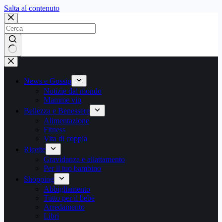
Salta
Salta al contenuto
al
contenuto
Nessun
risultato
News e Gossip
Notizie dal mondo
Mamme vip
Bellezza e Benessere
Alimentazione
Fitness
Vita di coppia
Ricette
Gravidanza e allattamento
Per il tuo bambino
Shopping
Abbigliamento
Tutto per il bebè
Arredamento
Libri