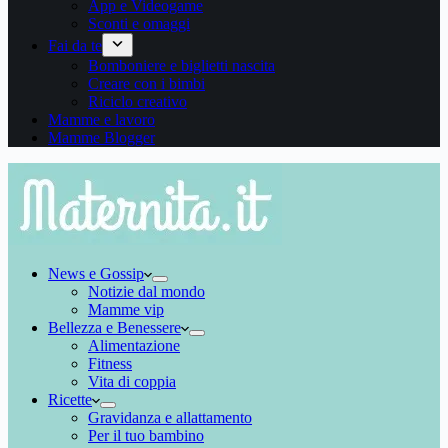
App e Videogame
Sconti e omaggi
Fai da te
Bomboniere e biglietti nascita
Creare con i bimbi
Riciclo creativo
Mamme e lavoro
Mamme Blogger
News e Gossip
Notizie dal mondo
Mamme vip
Bellezza e Benessere
Alimentazione
Fitness
Vita di coppia
Ricette
Gravidanza e allattamento
Per il tuo bambino