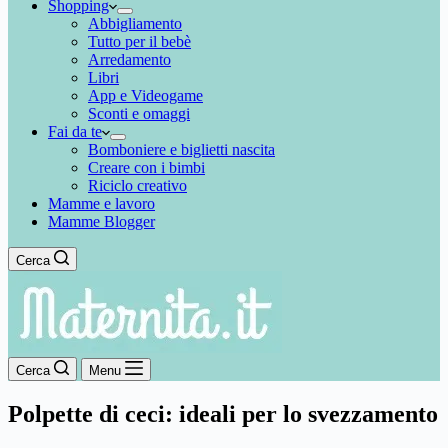
Shopping
Abbigliamento
Tutto per il bebè
Arredamento
Libri
App e Videogame
Sconti e omaggi
Fai da te
Bomboniere e biglietti nascita
Creare con i bimbi
Riciclo creativo
Mamme e lavoro
Mamme Blogger
Cerca
Cerca
Menu
Polpette di ceci: ideali per lo svezzamento