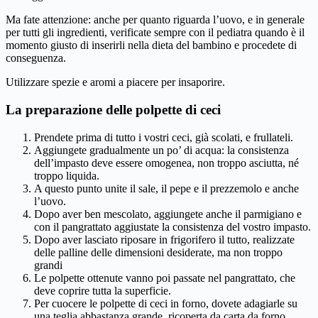
Ma fate attenzione: anche per quanto riguarda l’uovo, e in generale
per tutti gli ingredienti, verificate sempre con il pediatra quando è il
momento giusto di inserirli nella dieta del bambino e procedete di
conseguenza.
Utilizzare spezie e aromi a piacere per insaporire.
La preparazione delle polpette di ceci
Prendete prima di tutto i vostri ceci, già scolati, e frullateli.
Aggiungete gradualmente un po’ di acqua: la consistenza
dell’impasto deve essere omogenea, non troppo asciutta, né
troppo liquida.
A questo punto unite il sale, il pepe e il prezzemolo e anche
l’uovo.
Dopo aver ben mescolato, aggiungete anche il parmigiano e
con il pangrattato aggiustate la consistenza del vostro impasto.
Dopo aver lasciato riposare in frigorifero il tutto, realizzate
delle palline delle dimensioni desiderate, ma non troppo
grandi
Le polpette ottenute vanno poi passate nel pangrattato, che
deve coprire tutta la superficie.
Per cuocere le polpette di ceci in forno, dovete adagiarle su
una teglia abbastanza grande, ricoperta da carta da forno.