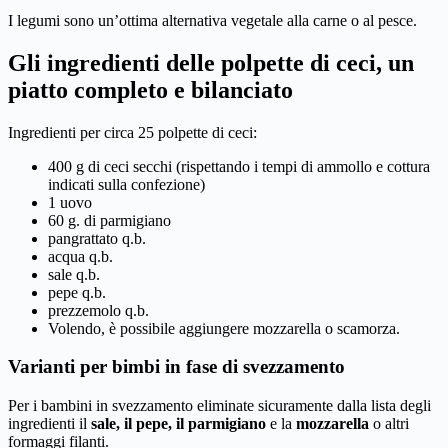
I legumi sono un’ottima alternativa vegetale alla carne o al pesce.
Gli ingredienti delle polpette di ceci, un
piatto completo e bilanciato
Ingredienti per circa 25 polpette di ceci:
400 g di ceci secchi (rispettando i tempi di ammollo e cottura
indicati sulla confezione)
1 uovo
60 g. di parmigiano
pangrattato q.b.
acqua q.b.
sale q.b.
pepe q.b.
prezzemolo q.b.
Volendo, è possibile aggiungere mozzarella o scamorza.
Varianti per bimbi in fase di svezzamento
Per i bambini in svezzamento eliminate sicuramente dalla lista degli
ingredienti il
sale, il pepe, il parmigiano
e la
mozzarella
o altri
formaggi filanti.