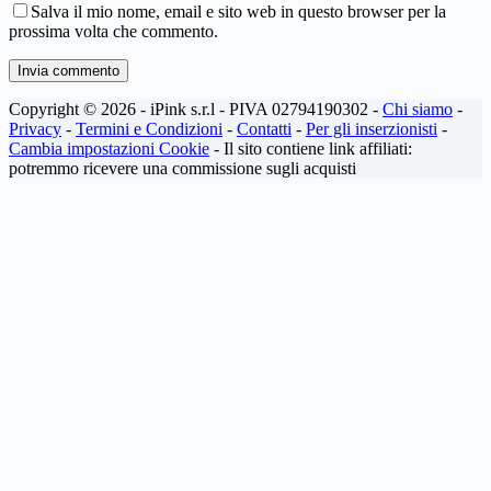
Salva il mio nome, email e sito web in questo browser per la
prossima volta che commento.
Invia commento
Copyright © 2026 - iPink s.r.l - PIVA 02794190302 -
Chi siamo
-
Privacy
-
Termini e Condizioni
-
Contatti
-
Per gli inserzionisti
-
Cambia impostazioni Cookie
- Il sito contiene link affiliati:
potremmo ricevere una commissione sugli acquisti