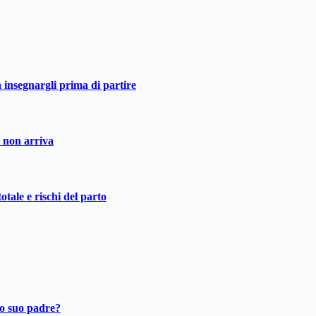
a insegnargli prima di partire
o non arriva
otale e rischi del parto
ro suo padre?