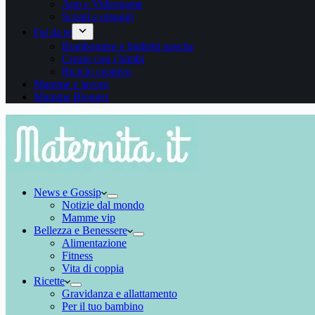
App e Videogame
Sconti e omaggi
Fai da te
Bomboniere e biglietti nascita
Creare con i bimbi
Riciclo creativo
Mamme e lavoro
Mamme Blogger
News e Gossip
Notizie dal mondo
Mamme vip
Bellezza e Benessere
Alimentazione
Fitness
Vita di coppia
Ricette
Gravidanza e allattamento
Per il tuo bambino