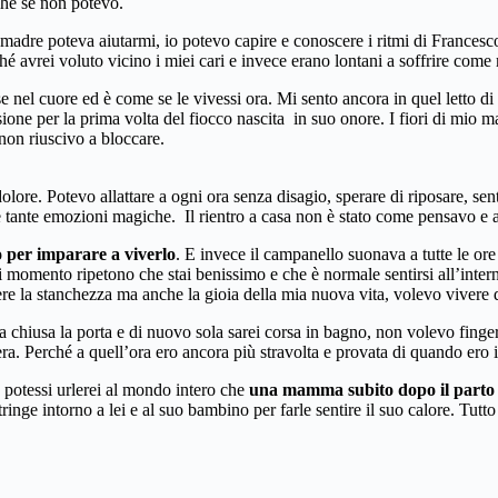
che se non potevo.
madre poteva aiutarmi, io potevo capire e conoscere i ritmi di Francesco, c
ché avrei voluto vicino i miei cari e invece erano lontani a soffrire come
nel cuore ed è come se le vivessi ora. Mi sento ancora in quel letto di 
sione per la prima volta del fiocco nascita in suo onore. I fiori di mio m
on riuscivo a bloccare.
lore. Potevo allattare a ogni ora senza disagio, sperare di riposare, s
e tante emozioni magiche. Il rientro a casa non è stato come pensavo e ai
 per imparare a viverlo
. E invece il campanello suonava a tutte le ore
 momento ripetono che stai benissimo e che è normale sentirsi all’intern
edere la stanchezza ma anche la gioia della mia nuova vita, volevo vivere
 chiusa la porta e di nuovo sola sarei corsa in bagno, non volevo finge
era. Perché a quell’ora ero ancora più stravolta e provata di quando ero
 potessi urlerei al mondo intero che
una mamma subito dopo il parto ce
nge intorno a lei e al suo bambino per farle sentire il suo calore. Tutto 