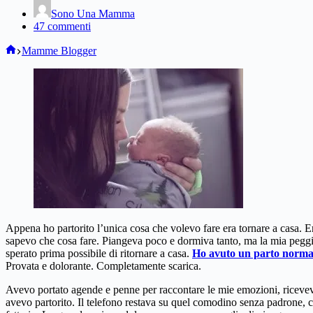
Sono Una Mamma
47 commenti
Home
Mamme Blogger
Appena ho partorito l’unica cosa che volevo fare era tornare a casa. 
sapevo che cosa fare. Piangeva poco e dormiva tanto, ma la mia peggi
sperato prima possibile di ritornare a casa.
Ho avuto un parto norma
Provata e dolorante. Completamente scarica.
Avevo portato agende e penne per raccontare le mie emozioni, ricevevo
avevo partorito. Il telefono restava su quel comodino senza padrone, c