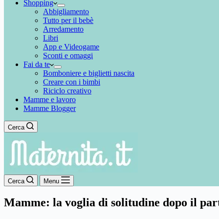
Shopping
Abbigliamento
Tutto per il bebè
Arredamento
Libri
App e Videogame
Sconti e omaggi
Fai da te
Bomboniere e biglietti nascita
Creare con i bimbi
Riciclo creativo
Mamme e lavoro
Mamme Blogger
Cerca
Cerca
Menu
Mamme: la voglia di solitudine dopo il par