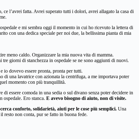
e l’avrei fatta. Avrei superato tutti i dolori, avrei allagato la casa di
 me.
ospedale e mi sembra oggi il momento in cui ho ricevuto la lettera di
arito con una dedica speciale per noi due, la bellissima pianta di mia
entire meno caldo. Organizzare la mia nuova vita di mamma.
 tre giorni di stanchezza in ospedale se ne sono aggiunti di nuovi.
 e io dovevo essere pronta, pronta per tutti.
o di una lavatrice con azionata la centrifuga, a me importava poter
 quel momento con più tranquillità.
re di essere comoda in una sedia o sul divano senza poter decidere in
 in ospedale. Ero stanca.
E avevo bisogno di aiuto, non di visite.
rca conforto, solidarietà, aiuti per le cose più semplici.
Una
il resto non conta, pur se fatto in buona fede.