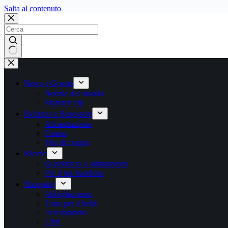
Salta
Salta al contenuto
al
contenuto
Nessun
risultato
News e Gossip
Notizie dal mondo
Mamme vip
Bellezza e Benessere
Alimentazione
Fitness
Vita di coppia
Ricette
Gravidanza e allattamento
Per il tuo bambino
Shopping
Abbigliamento
Tutto per il bebè
Arredamento
Libri