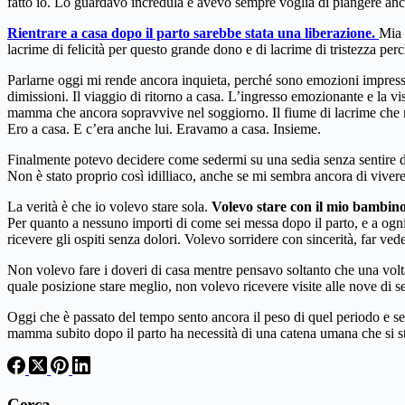
fatto io. Lo guardavo incredula e avevo sempre voglia di piangere an
Rientrare a casa dopo il parto sarebbe stata una liberazione.
Mia 
lacrime di felicità per questo grande dono e di lacrime di tristezza per
Parlarne oggi mi rende ancora inquieta, perché sono emozioni impresse 
dimissioni. Il viaggio di ritorno a casa. L’ingresso emozionante e la vi
mamma che ancora sopravvive nel soggiorno. Il fiume di lacrime che n
Ero a casa. E c’era anche lui. Eravamo a casa. Insieme.
Finalmente potevo decidere come sedermi su una sedia senza sentire do
Non è stato proprio così idilliaco, anche se mi sembra ancora di viver
La verità è che io volevo stare sola.
Volevo stare con il mio bambino
Per quanto a nessuno importi di come sei messa dopo il parto, e a ogni
ricevere gli ospiti senza dolori. Volevo sorridere con sincerità, far v
Non volevo fare i doveri di casa mentre pensavo soltanto che una volta
quale posizione stare meglio, non volevo ricevere visite alle nove di s
Oggi che è passato del tempo sento ancora il peso di quel periodo e se
mamma subito dopo il parto ha necessità di una catena umana che si stri
Cerca