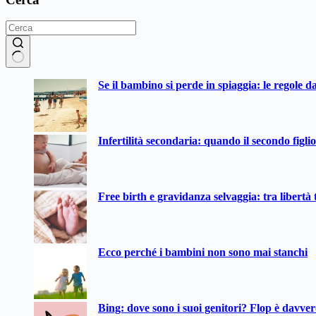
Nessun
Se il bambino si perde in spiaggia: le regole d
risultato
Infertilità secondaria: quando il secondo figli
Free birth e gravidanza selvaggia: tra libertà t
Ecco perché i bambini non sono mai stanchi
Bing: dove sono i suoi genitori? Flop è davve