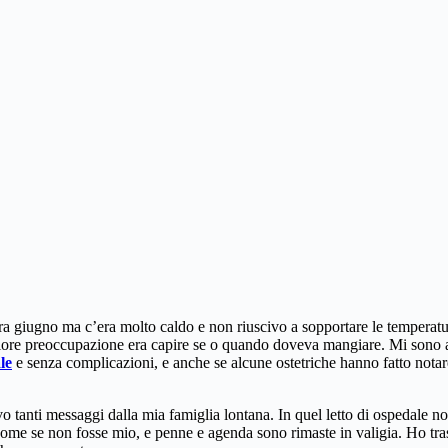
Era giugno ma c’era molto caldo e non riuscivo a sopportare le temperat
ore preoccupazione era capire se o quando doveva mangiare. Mi sono aff
le
e senza complicazioni, e anche se alcune ostetriche hanno fatto notar
 tanti messaggi dalla mia famiglia lontana. In quel letto di ospedale n
ome se non fosse mio, e penne e agenda sono rimaste in valigia. Ho trasc