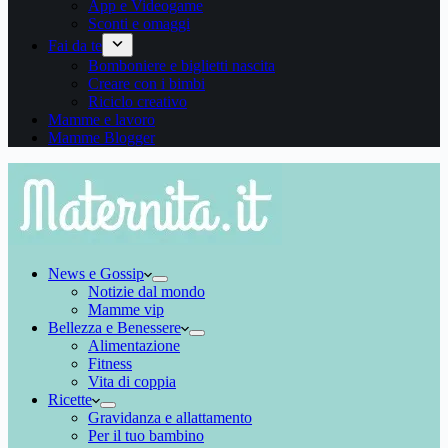
App e Videogame
Sconti e omaggi
Fai da te
Bomboniere e biglietti nascita
Creare con i bimbi
Riciclo creativo
Mamme e lavoro
Mamme Blogger
News e Gossip
Notizie dal mondo
Mamme vip
Bellezza e Benessere
Alimentazione
Fitness
Vita di coppia
Ricette
Gravidanza e allattamento
Per il tuo bambino