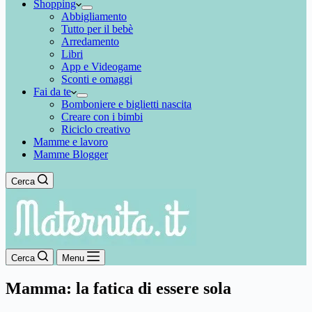
Shopping
Abbigliamento
Tutto per il bebè
Arredamento
Libri
App e Videogame
Sconti e omaggi
Fai da te
Bomboniere e biglietti nascita
Creare con i bimbi
Riciclo creativo
Mamme e lavoro
Mamme Blogger
Cerca
Cerca
Menu
Mamma: la fatica di essere sola