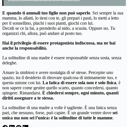
E quando ti ammali tuo figlio non può saperlo
. Sei sempre la sua
mamma, lo allatti, lo tieni con te, gli prepari i pasti, lo metti a letto
per il sonnellino, plachi i suoi pianti, giochi con lui.
Decidi se ce la fai, a prenderlo al nido, a scuola. Oppure no. Tu
organizzi chi, allora, può andare al posto tuo.
Hai il privilegio di essere protagonista indiscussa, ma ne hai
anche la responsabilità.
La solitudine di una madre è essere responsabile senza sosta, senza
deleghe.
Amare la simbiosi e avere nostalgia di sé stesse. Percepire uno
spazio, tra il desiderio di ritrovare qualcosa di intimamente tuo, e
questa unione con lui.
La fatica di essere sola non è solo fisica
, è
non sapere come gestire quello scarto, quanto concedersi, quanto
spingere. Rimandarsi.
È chiedersi sempre, ogni minuto, quanti
diritti assegnare a te stessa.
La solitudine di una madre a volte è tagliente. È una fatica senza
pari, che nessuno, forse, può capire. È un grande ventre dove
sei
unica ma non sei l’unica: è la solitudine di tutte le mamme
.