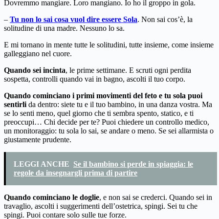
Dovremmo mangiare. Loro mangiano. Io ho il groppo in gola.
–
Tu non lo sai cosa vuol dire essere Sola
. Non sai cos’è, la
solitudine di una madre. Nessuno lo sa.
E mi tornano in mente tutte le solitudini, tutte insieme, come insieme
galleggiano nel cuore.
Quando sei incinta
, le prime settimane. E scruti ogni perdita
sospetta, controlli quando vai in bagno, ascolti il tuo corpo.
Quando cominciano i primi movimenti del feto e tu sola puoi
sentirli
da dentro: siete tu e il tuo bambino, in una danza vostra. Ma
se lo senti meno, quel giorno che ti sembra spento, statico, e ti
preoccupi… Chi decide per te? Puoi chiedere un controllo medico,
un monitoraggio: tu sola lo sai, se andare o meno. Se sei allarmista o
giustamente prudente.
LEGGI ANCHE
Se il bambino si perde in spiaggia: le
regole da insegnargli prima di partire
Quando cominciano le doglie
, e non sai se crederci. Quando sei in
travaglio, ascolti i suggerimenti dell’ostetrica, spingi. Sei tu che
spingi. Puoi contare solo sulle tue forze.