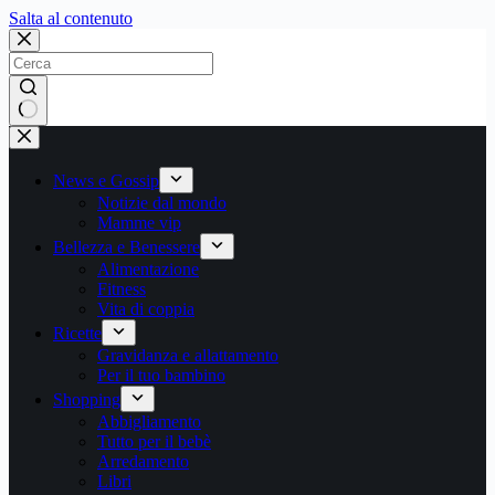
Salta
Salta al contenuto
al
contenuto
Nessun
risultato
News e Gossip
Notizie dal mondo
Mamme vip
Bellezza e Benessere
Alimentazione
Fitness
Vita di coppia
Ricette
Gravidanza e allattamento
Per il tuo bambino
Shopping
Abbigliamento
Tutto per il bebè
Arredamento
Libri