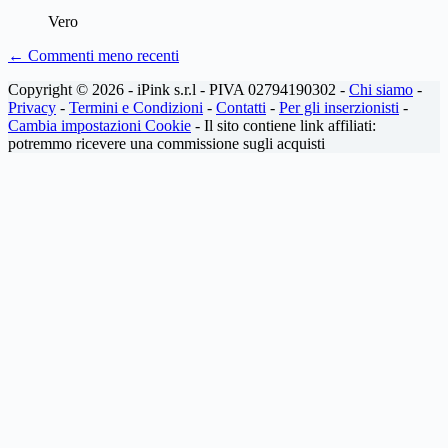
Vero
Navigazione
← Commenti meno recenti
dei
Copyright © 2026 - iPink s.r.l - PIVA 02794190302 -
Chi siamo
-
commenti
Privacy
-
Termini e Condizioni
-
Contatti
-
Per gli inserzionisti
-
Cambia impostazioni Cookie
- Il sito contiene link affiliati:
potremmo ricevere una commissione sugli acquisti