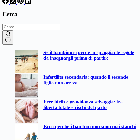
Cerca
Nessun
Se il bambino si perde in spiaggia: le regole
risultato
da insegnargli prima di partire
Infertilità secondaria: quando il secondo
figlio non arriva
Free birth e gravidanza selvaggia: tra
libertà totale e rischi del parto
Ecco perché i bambini non sono mai stanchi