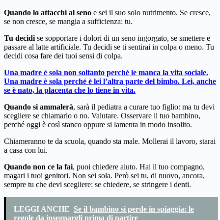
Quando lo attacchi al seno
e sei il suo solo nutrimento. Se cresce,
se non cresce, se mangia a sufficienza: tu.
Tu decidi
se sopportare i dolori di un seno ingorgato, se smettere e
passare al latte artificiale. Tu decidi se ti sentirai in colpa o meno. Tu
decidi cosa fare dei tuoi sensi di colpa.
Una madre è sola non soltanto perché le manca la vita sociale.
Una madre è sola perché è lei l’altra parte del bimbo. Lei, anche
se è nato, la placenta che lo tiene in vita.
Quando si ammalerà
, sarà il pediatra a curare tuo figlio: ma tu devi
scegliere se chiamarlo o no. Valutare. Osservare il tuo bambino,
perché oggi è così stanco oppure si lamenta in modo insolito.
Chiameranno te da scuola, quando sta male. Mollerai il lavoro, starai
a casa con lui.
Quando non ce la fai
, puoi chiedere aiuto. Hai il tuo compagno,
magari i tuoi genitori. Non sei sola. Però sei tu, di nuovo, ancora,
sempre tu che devi scegliere: se chiedere, se stringere i denti.
LEGGI ANCHE
Se il bambino si perde in spiaggia: le
regole da insegnargli prima di partire