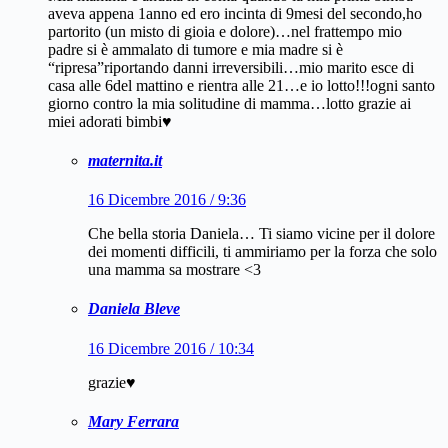
aveva appena 1anno ed ero incinta di 9mesi del secondo,ho
partorito (un misto di gioia e dolore)…nel frattempo mio
padre si è ammalato di tumore e mia madre si è
“ripresa”riportando danni irreversibili…mio marito esce di
casa alle 6del mattino e rientra alle 21…e io lotto!!!ogni santo
giorno contro la mia solitudine di mamma…lotto grazie ai
miei adorati bimbi♥️
maternita.it
16 Dicembre 2016 / 9:36
Che bella storia Daniela… Ti siamo vicine per il dolore
dei momenti difficili, ti ammiriamo per la forza che solo
una mamma sa mostrare <3
Daniela Bleve
16 Dicembre 2016 / 10:34
grazie♥️
Mary Ferrara