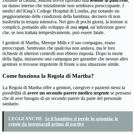
Durante la caduta, Martha aveva riportato una
lesione al pancreas
,
un danno interno che inizialmente non sembrava preoccupante. I
medici del King’s College Hospital di Londra, pur notando un
peggioramento delle condizioni della bambina, decisero di non
trasferirla in terapia intensiva. Nel giro di pochi giorni, la lesione si
complicò, portando allo sviluppo di una
sepsi
, un’infezione grave
che, se non trattata tempestivamente, può essere fatale.
I genitori di Martha, Merope Mills e il suo compagno, erano
preoccupati. Sentivano che qualcosa non andava, ma le loro
richieste di ulteriori controlli non ebbero risposta. Dopo la morte
della figlia, iniziarono una campagna per garantire che nessun altro
genitore si trovasse impotente di fronte a una situazione simile.
Come funziona la Regola di Martha?
La Regola di Martha offre a genitori, caregiver e pazienti stessi la
possibilità di
avere un secondo parere medico urgente
se pensano
che di aver bisogno di un secondo parere da parte del personale
sanitario.
LEGGI ANCHE
Se il bambino si perde in spiaggia: le
regole da insegnargli prima di partire