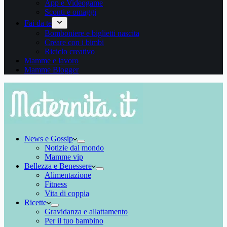
App e Videogame
Sconti e omaggi
Fai da te
Bomboniere e biglietti nascita
Creare con i bimbi
Riciclo creativo
Mamme e lavoro
Mamme Blogger
News e Gossip
Notizie dal mondo
Mamme vip
Bellezza e Benessere
Alimentazione
Fitness
Vita di coppia
Ricette
Gravidanza e allattamento
Per il tuo bambino