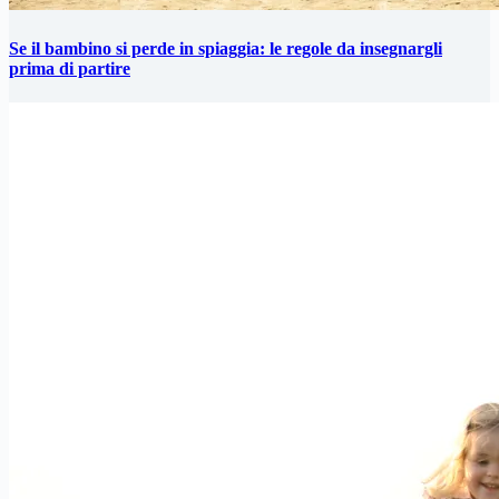
Se il bambino si perde in spiaggia: le regole da insegnargli
prima di partire