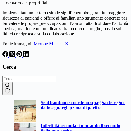
il ricovero dei propri figli.
Implementare un sistema simile significherebbe garantire maggiore
sicurezza ai pazienti e offrire ai familiari uno strumento concreto per
far valere le proprie preoccupazioni. Non si tratta di sfidare l’autorità
medica, ma di creare un’alleanza tra medici e famiglie, basata sulla
fiducia reciproca e sulla collaborazione.
Fonte immagini:
Merope Mills su X
Cerca
Nessun
Se il bambino si perde in spiaggia: le regole
risultato
da insegnargli prima di partire
Infertilità secondaria: quando il secondo
figlio non arriva