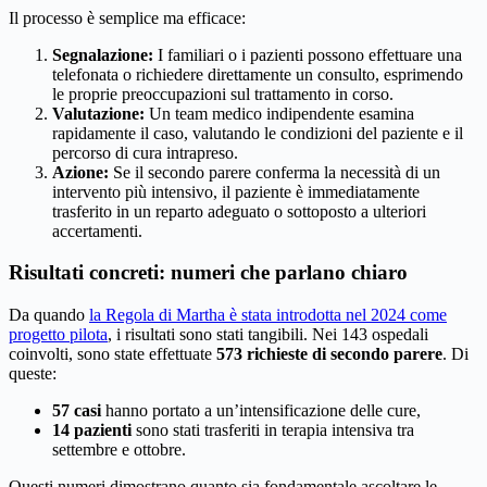
Il processo è semplice ma efficace:
Segnalazione:
I familiari o i pazienti possono effettuare una
telefonata o richiedere direttamente un consulto, esprimendo
le proprie preoccupazioni sul trattamento in corso.
Valutazione:
Un team medico indipendente esamina
rapidamente il caso, valutando le condizioni del paziente e il
percorso di cura intrapreso.
Azione:
Se il secondo parere conferma la necessità di un
intervento più intensivo, il paziente è immediatamente
trasferito in un reparto adeguato o sottoposto a ulteriori
accertamenti.
Risultati concreti: numeri che parlano chiaro
Da quando
la Regola di Martha è stata introdotta nel 2024 come
progetto pilota
, i risultati sono stati tangibili. Nei 143 ospedali
coinvolti, sono state effettuate
573 richieste di secondo parere
. Di
queste:
57 casi
hanno portato a un’intensificazione delle cure,
14 pazienti
sono stati trasferiti in terapia intensiva tra
settembre e ottobre.
Questi numeri dimostrano quanto sia fondamentale ascoltare le