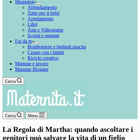
Shopping
Abbigliamento
Tutto per il bebè
Arredamento
Libri
App e Videogame
Sconti e omaggi
Fai da te
Bomboniere e biglietti nascita
Creare con i bimbi
Riciclo creativo
Mamme e lavoro
Mamme Blogger
Cerca
Cerca
Menu
La Regola di Martha: quando ascoltare i
genitori può salvare la vita di un figlio