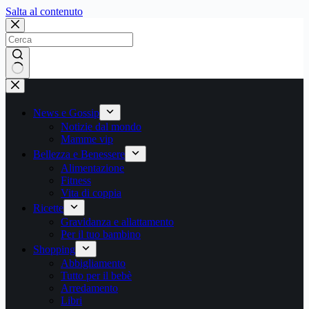
Salta
Salta al contenuto
al
contenuto
Nessun
risultato
News e Gossip
Notizie dal mondo
Mamme vip
Bellezza e Benessere
Alimentazione
Fitness
Vita di coppia
Ricette
Gravidanza e allattamento
Per il tuo bambino
Shopping
Abbigliamento
Tutto per il bebè
Arredamento
Libri