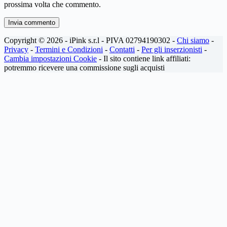
prossima volta che commento.
Invia commento
Copyright © 2026 - iPink s.r.l - PIVA 02794190302 -
Chi siamo
-
Privacy
-
Termini e Condizioni
-
Contatti
-
Per gli inserzionisti
-
Cambia impostazioni Cookie
- Il sito contiene link affiliati:
potremmo ricevere una commissione sugli acquisti