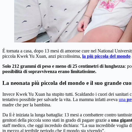
É tornata a casa, dopo 13 mesi di amorose cure nel National University
piccola Kwek Yu Xuan, anzi piccolissima,
la più piccola del mondo
Solo 212 grammi di peso e meno di 25 centimetri di lunghezza
: p
possibilità di sopravvivenza erano limitatissime.
La neonata più piccola del mondo e il suo grande cuo
Invece Kwek Yu Xuan ha stupito tutti. Scaldando i cuori dei sanitari c
tentativo possibile per salvarle la vita. La mamma infatti aveva
una
pr
madre che per la bambina.
Da lì è iniziata la lunga battaglia: 13 mesi a combattere contro tantiss
genitori della piccola sono stati in grado di pagare grazie a
una gigant
staff medico, che oggi incredulo dichiara: “La sua incredibile voglia di 
in mezzo al terribile periodo che il mondo sta vivendo”.