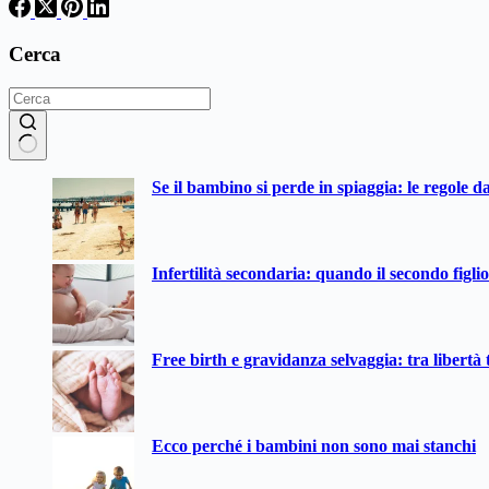
Cerca
Nessun
Se il bambino si perde in spiaggia: le regole d
risultato
Infertilità secondaria: quando il secondo figli
Free birth e gravidanza selvaggia: tra libertà t
Ecco perché i bambini non sono mai stanchi