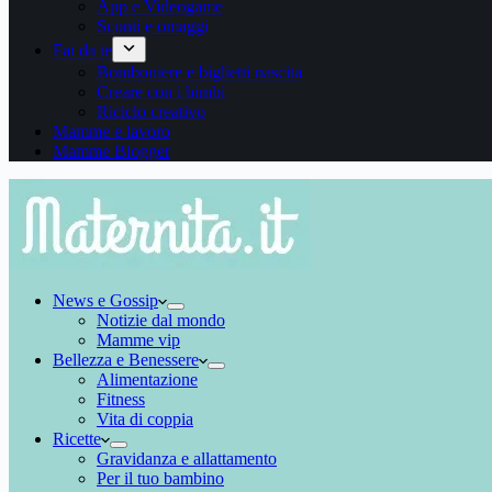
App e Videogame
Sconti e omaggi
Fai da te
Bomboniere e biglietti nascita
Creare con i bimbi
Riciclo creativo
Mamme e lavoro
Mamme Blogger
News e Gossip
Notizie dal mondo
Mamme vip
Bellezza e Benessere
Alimentazione
Fitness
Vita di coppia
Ricette
Gravidanza e allattamento
Per il tuo bambino