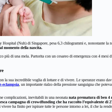
 Hospital (Nuh) di Singapore, pesa 6,3 chilogrammi e, nonostante la nec
al momento della nascita.
oco più di una mela. Partorita con un cesareo di emergenza con 4 mesi di
re
on la sua incredibile voglia di lottare e di vivere. Le speranze erano da
e-eclampsia
, un importante rialzo della pressione sanguigna che poteva le
ime complicazioni, inevitabili in una neonata
nata prematura di ben 4 
esca campagna di crowdfunding che ha raccolto l’equivalente di 27
vivere ha finito per ispirare tutte le persone intorno a lei, il che la rend