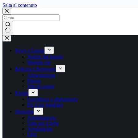
Salta
Salta al contenuto
al
contenuto
Nessun
risultato
News e Gossip
Notizie dal mondo
Mamme vip
Bellezza e Benessere
Alimentazione
Fitness
Vita di coppia
Ricette
Gravidanza e allattamento
Per il tuo bambino
Shopping
Abbigliamento
Tutto per il bebè
Arredamento
Libri