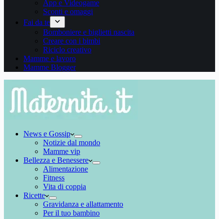
App e Videogame
Sconti e omaggi
Fai da te
Bomboniere e biglietti nascita
Creare con i bimbi
Riciclo creativo
Mamme e lavoro
Mamme Blogger
News e Gossip
Notizie dal mondo
Mamme vip
Bellezza e Benessere
Alimentazione
Fitness
Vita di coppia
Ricette
Gravidanza e allattamento
Per il tuo bambino