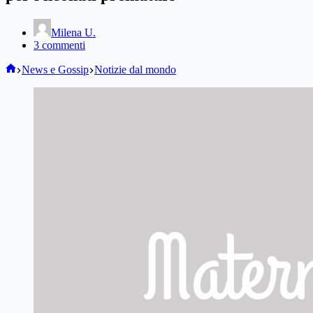
Milena U.
3 commenti
Home
News e Gossip
Notizie dal mondo