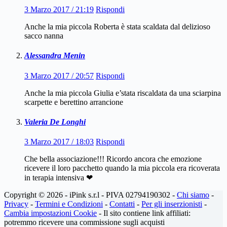
3 Marzo 2017 / 21:19
Rispondi
Anche la mia piccola Roberta è stata scaldata dal delizioso
sacco nanna
Alessandra Menin
3 Marzo 2017 / 20:57
Rispondi
Anche la mia piccola Giulia e’stata riscaldata da una sciarpina
scarpette e berettino arrancione
Valeria De Longhi
3 Marzo 2017 / 18:03
Rispondi
Che bella associazione!!! Ricordo ancora che emozione
ricevere il loro pacchetto quando la mia piccola era ricoverata
in terapia intensiva ❤
Copyright © 2026 - iPink s.r.l - PIVA 02794190302 -
Chi siamo
-
Privacy
-
Termini e Condizioni
-
Contatti
-
Per gli inserzionisti
-
Cambia impostazioni Cookie
- Il sito contiene link affiliati:
potremmo ricevere una commissione sugli acquisti