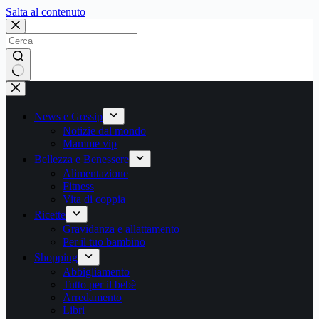
Salta
Salta al contenuto
al
contenuto
Nessun
risultato
News e Gossip
Notizie dal mondo
Mamme vip
Bellezza e Benessere
Alimentazione
Fitness
Vita di coppia
Ricette
Gravidanza e allattamento
Per il tuo bambino
Shopping
Abbigliamento
Tutto per il bebè
Arredamento
Libri