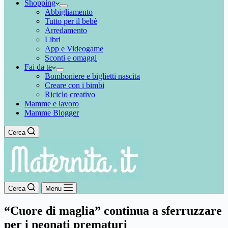
Shopping
Abbigliamento
Tutto per il bebè
Arredamento
Libri
App e Videogame
Sconti e omaggi
Fai da te
Bomboniere e biglietti nascita
Creare con i bimbi
Riciclo creativo
Mamme e lavoro
Mamme Blogger
Cerca
Cerca
Menu
“Cuore di maglia” continua a sferruzzare
per i neonati prematuri