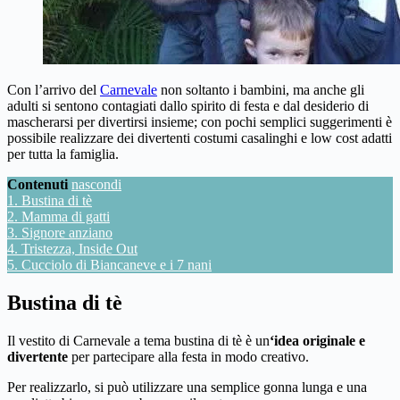
Con l’arrivo del
Carnevale
non soltanto i bambini, ma anche gli
adulti si sentono contagiati dallo spirito di festa e dal desiderio di
mascherarsi per divertirsi insieme; con pochi semplici suggerimenti è
possibile realizzare dei divertenti costumi casalinghi e low cost adatti
per tutta la famiglia.
Contenuti
nascondi
1.
Bustina di tè
2.
Mamma di gatti
3.
Signore anziano
4.
Tristezza, Inside Out
5.
Cucciolo di Biancaneve e i 7 nani
Bustina di tè
Il vestito di Carnevale a tema bustina di tè è un
‘idea originale e
divertente
per partecipare alla festa in modo creativo.
Per realizzarlo, si può utilizzare una semplice gonna lunga e una