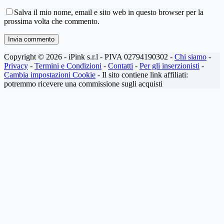
Salva il mio nome, email e sito web in questo browser per la
prossima volta che commento.
Invia commento
Copyright © 2026 - iPink s.r.l - PIVA 02794190302 -
Chi siamo
-
Privacy
-
Termini e Condizioni
-
Contatti
-
Per gli inserzionisti
-
Cambia impostazioni Cookie
- Il sito contiene link affiliati:
potremmo ricevere una commissione sugli acquisti