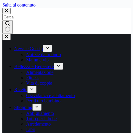
Salta
Salta al contenuto
al
contenuto
Nessun
risultato
News e Gossip
Notizie dal mondo
Mamme vip
Bellezza e Benessere
Alimentazione
Fitness
Vita di coppia
Ricette
Gravidanza e allattamento
Per il tuo bambino
Shopping
Abbigliamento
Tutto per il bebè
Arredamento
Libri