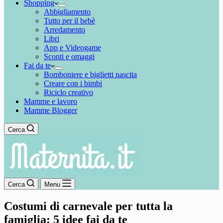
Shopping
Abbigliamento
Tutto per il bebè
Arredamento
Libri
App e Videogame
Sconti e omaggi
Fai da te
Bomboniere e biglietti nascita
Creare con i bimbi
Riciclo creativo
Mamme e lavoro
Mamme Blogger
Cerca
Cerca
Menu
Costumi di carnevale per tutta la
famiglia: 5 idee fai da te