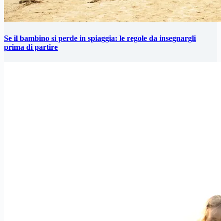
Se il bambino si perde in spiaggia: le regole da insegnargli
prima di partire