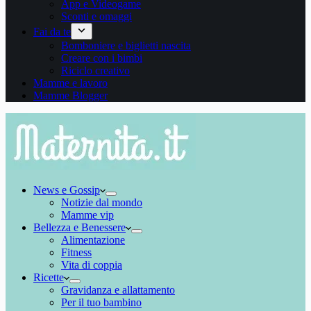
App e Videogame
Sconti e omaggi
Fai da te
Bomboniere e biglietti nascita
Creare con i bimbi
Riciclo creativo
Mamme e lavoro
Mamme Blogger
News e Gossip
Notizie dal mondo
Mamme vip
Bellezza e Benessere
Alimentazione
Fitness
Vita di coppia
Ricette
Gravidanza e allattamento
Per il tuo bambino