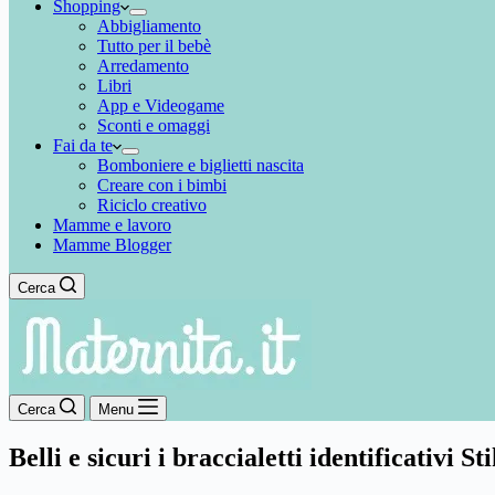
Shopping
Abbigliamento
Tutto per il bebè
Arredamento
Libri
App e Videogame
Sconti e omaggi
Fai da te
Bomboniere e biglietti nascita
Creare con i bimbi
Riciclo creativo
Mamme e lavoro
Mamme Blogger
Cerca
Cerca
Menu
Belli e sicuri i braccialetti identificativi St