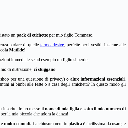
istato un
pack di etichette
per mio figlio Tommaso.
Senza parlare di quelle
termoadesive
, perfette per i vestiti. Insieme alle
iccola Matilde!
azioni immediate se ad esempio un figlio si perde.
imo di distrazione,
ci sfuggano
.
toshop per una questione di privacy)
o altre informazioni essenziali.
ntini ai bimbi alle feste o a casa degli amichetti? In questo modo gli
a inserire. Io ho messo
il nome di mia figlia e sotto il mio numero di
 per la mia piccola che adora la danza!
e
molto comodi.
La chiusura nera in plastica è facilissima da usare, e