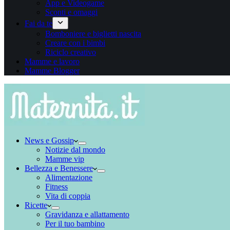
App e Videogame
Sconti e omaggi
Fai da te
Bomboniere e biglietti nascita
Creare con i bimbi
Riciclo creativo
Mamme e lavoro
Mamme Blogger
News e Gossip
Notizie dal mondo
Mamme vip
Bellezza e Benessere
Alimentazione
Fitness
Vita di coppia
Ricette
Gravidanza e allattamento
Per il tuo bambino