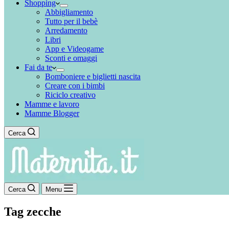
Shopping
Abbigliamento
Tutto per il bebè
Arredamento
Libri
App e Videogame
Sconti e omaggi
Fai da te
Bomboniere e biglietti nascita
Creare con i bimbi
Riciclo creativo
Mamme e lavoro
Mamme Blogger
Cerca
Cerca
Menu
Tag
zecche