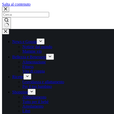
Salta
Salta al contenuto
al
contenuto
Nessun
risultato
News e Gossip
Notizie dal mondo
Mamme vip
Bellezza e Benessere
Alimentazione
Fitness
Vita di coppia
Ricette
Gravidanza e allattamento
Per il tuo bambino
Shopping
Abbigliamento
Tutto per il bebè
Arredamento
Libri