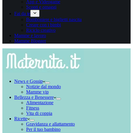
App e Videogame
Sconti e omaggi
Fai da te
Bomboniere e biglietti nascita
Creare con i bimbi
Riciclo creativo
Mamme e lavoro
Mamme Blogger
News e Gossip
Notizie dal mondo
Mamme vip
Bellezza e Benessere
Alimentazione
Fitness
Vita di coppia
Ricette
Gravidanza e allattamento
Per il tuo bambino