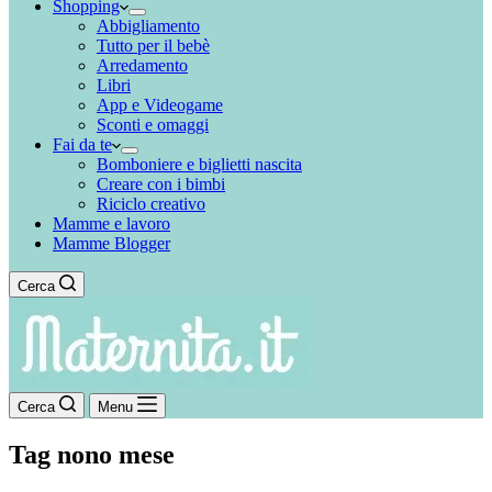
Shopping
Abbigliamento
Tutto per il bebè
Arredamento
Libri
App e Videogame
Sconti e omaggi
Fai da te
Bomboniere e biglietti nascita
Creare con i bimbi
Riciclo creativo
Mamme e lavoro
Mamme Blogger
Cerca
Cerca
Menu
Tag
nono mese