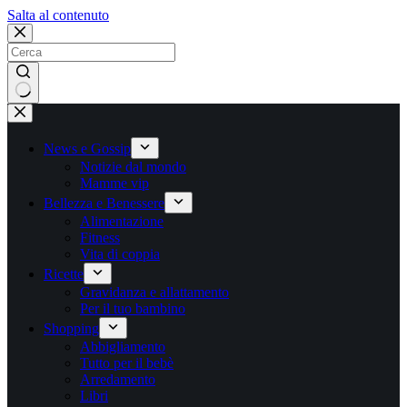
Salta
Salta al contenuto
al
contenuto
Nessun
risultato
News e Gossip
Notizie dal mondo
Mamme vip
Bellezza e Benessere
Alimentazione
Fitness
Vita di coppia
Ricette
Gravidanza e allattamento
Per il tuo bambino
Shopping
Abbigliamento
Tutto per il bebè
Arredamento
Libri