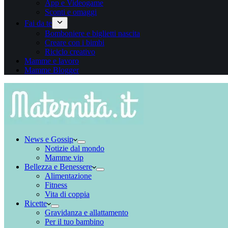
App e Videogame
Sconti e omaggi
Fai da te
Bomboniere e biglietti nascita
Creare con i bimbi
Riciclo creativo
Mamme e lavoro
Mamme Blogger
News e Gossip
Notizie dal mondo
Mamme vip
Bellezza e Benessere
Alimentazione
Fitness
Vita di coppia
Ricette
Gravidanza e allattamento
Per il tuo bambino