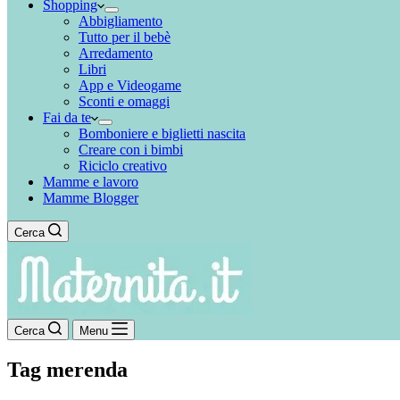
Shopping
Abbigliamento
Tutto per il bebè
Arredamento
Libri
App e Videogame
Sconti e omaggi
Fai da te
Bomboniere e biglietti nascita
Creare con i bimbi
Riciclo creativo
Mamme e lavoro
Mamme Blogger
Cerca
Cerca
Menu
Tag
merenda