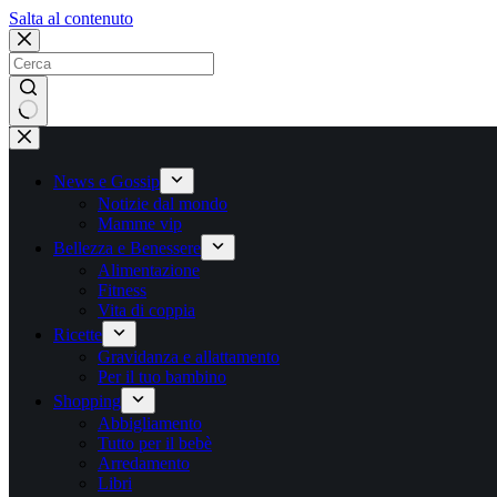
Salta
Salta al contenuto
al
contenuto
Nessun
risultato
News e Gossip
Notizie dal mondo
Mamme vip
Bellezza e Benessere
Alimentazione
Fitness
Vita di coppia
Ricette
Gravidanza e allattamento
Per il tuo bambino
Shopping
Abbigliamento
Tutto per il bebè
Arredamento
Libri