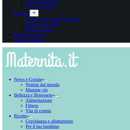
App e Videogame
Sconti e omaggi
Fai da te
Bomboniere e biglietti nascita
Creare con i bimbi
Riciclo creativo
Mamme e lavoro
Mamme Blogger
News e Gossip
Notizie dal mondo
Mamme vip
Bellezza e Benessere
Alimentazione
Fitness
Vita di coppia
Ricette
Gravidanza e allattamento
Per il tuo bambino