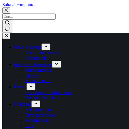
Salta
Salta al contenuto
al
contenuto
Nessun
risultato
News e Gossip
Notizie dal mondo
Mamme vip
Bellezza e Benessere
Alimentazione
Fitness
Vita di coppia
Ricette
Gravidanza e allattamento
Per il tuo bambino
Shopping
Abbigliamento
Tutto per il bebè
Arredamento
Libri