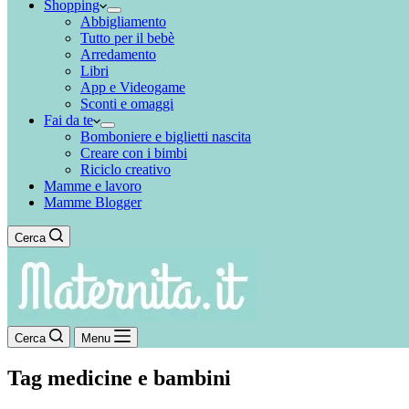
Shopping
Abbigliamento
Tutto per il bebè
Arredamento
Libri
App e Videogame
Sconti e omaggi
Fai da te
Bomboniere e biglietti nascita
Creare con i bimbi
Riciclo creativo
Mamme e lavoro
Mamme Blogger
Cerca
Cerca
Menu
Tag
medicine e bambini