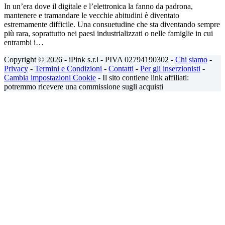
In un’era dove il digitale e l’elettronica la fanno da padrona,
mantenere e tramandare le vecchie abitudini è diventato
estremamente difficile. Una consuetudine che sta diventando sempre
più rara, soprattutto nei paesi industrializzati o nelle famiglie in cui
entrambi i…
Copyright © 2026 - iPink s.r.l - PIVA 02794190302 -
Chi siamo
-
Privacy
-
Termini e Condizioni
-
Contatti
-
Per gli inserzionisti
-
Cambia impostazioni Cookie
- Il sito contiene link affiliati:
potremmo ricevere una commissione sugli acquisti