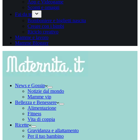
App e Videogame
Sconti e omaggi
Fai da te
Bomboniere e biglietti nascita
Creare con i bimbi
Riciclo creativo
Mamme e lavoro
Mamme Blogger
News e Gossip
Notizie dal mondo
Mamme vip
Bellezza e Benessere
Alimentazione
Fitness
Vita di coppia
Ricette
Gravidanza e allattamento
Per il tuo bambino