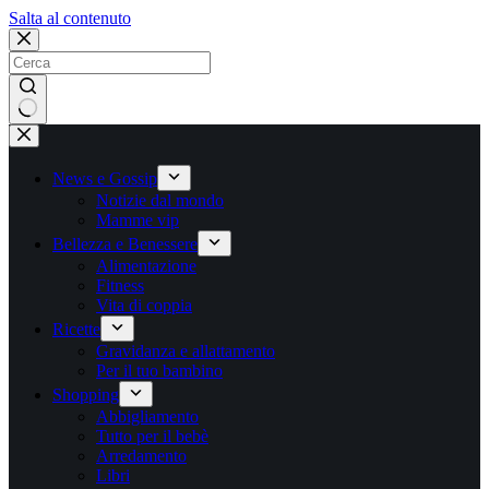
Salta
Salta al contenuto
al
contenuto
Nessun
risultato
News e Gossip
Notizie dal mondo
Mamme vip
Bellezza e Benessere
Alimentazione
Fitness
Vita di coppia
Ricette
Gravidanza e allattamento
Per il tuo bambino
Shopping
Abbigliamento
Tutto per il bebè
Arredamento
Libri