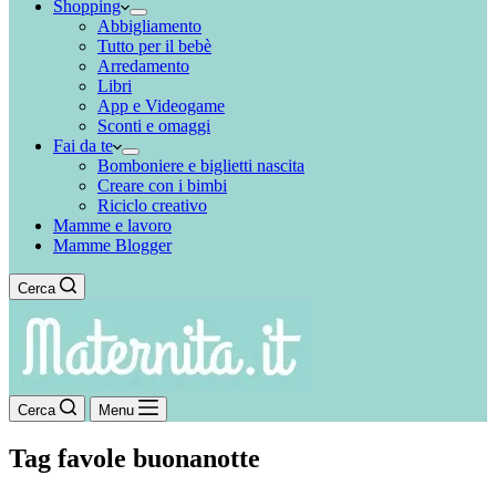
Shopping
Abbigliamento
Tutto per il bebè
Arredamento
Libri
App e Videogame
Sconti e omaggi
Fai da te
Bomboniere e biglietti nascita
Creare con i bimbi
Riciclo creativo
Mamme e lavoro
Mamme Blogger
Cerca
Cerca
Menu
Tag
favole buonanotte