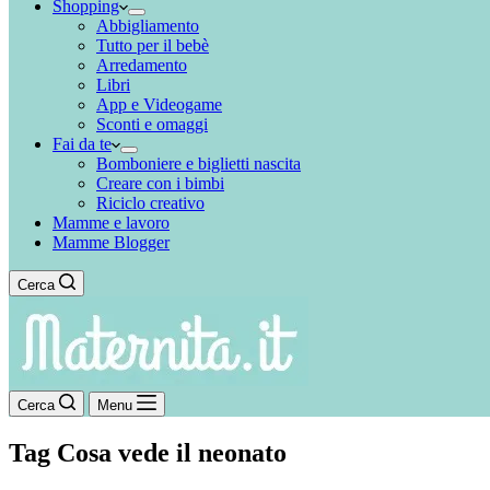
Shopping
Abbigliamento
Tutto per il bebè
Arredamento
Libri
App e Videogame
Sconti e omaggi
Fai da te
Bomboniere e biglietti nascita
Creare con i bimbi
Riciclo creativo
Mamme e lavoro
Mamme Blogger
Cerca
Cerca
Menu
Tag
Cosa vede il neonato