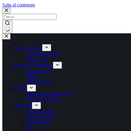
Salta
Salta al contenuto
al
contenuto
Nessun
risultato
News e Gossip
Notizie dal mondo
Mamme vip
Bellezza e Benessere
Alimentazione
Fitness
Vita di coppia
Ricette
Gravidanza e allattamento
Per il tuo bambino
Shopping
Abbigliamento
Tutto per il bebè
Arredamento
Libri