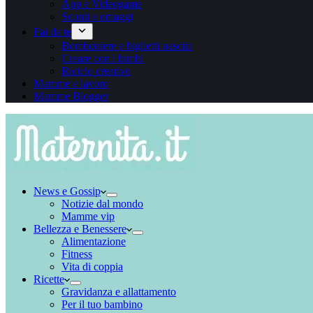
App e Videogame
Sconti e omaggi
Fai da te
Bomboniere e biglietti nascita
Creare con i bimbi
Riciclo creativo
Mamme e lavoro
Mamme Blogger
News e Gossip
Notizie dal mondo
Mamme vip
Bellezza e Benessere
Alimentazione
Fitness
Vita di coppia
Ricette
Gravidanza e allattamento
Per il tuo bambino