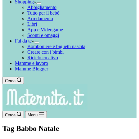
Shopping
Abbigliamento
Tutto per il bebè
Arredamento
Libri
App e Videogame
Sconti e omaggi
Fai da te
Bomboniere e biglietti nascita
Creare con i bimbi
Riciclo creativo
Mamme e lavoro
Mamme Blogger
Cerca
Cerca
Menu
Tag
Babbo Natale