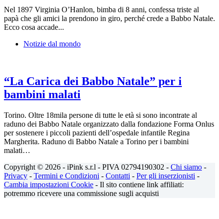
Nel 1897 Virginia O’Hanlon, bimba di 8 anni, confessa triste al
papà che gli amici la prendono in giro, perché crede a Babbo Natale.
Ecco cosa accade...
Notizie dal mondo
“La Carica dei Babbo Natale” per i
bambini malati
Torino. Oltre 18mila persone di tutte le età si sono incontrate al
raduno dei Babbo Natale organizzato dalla fondazione Forma Onlus
per sostenere i piccoli pazienti dell’ospedale infantile Regina
Margherita. Raduno di Babbo Natale a Torino per i bambini
malati…
Copyright © 2026 - iPink s.r.l - PIVA 02794190302 -
Chi siamo
-
Privacy
-
Termini e Condizioni
-
Contatti
-
Per gli inserzionisti
-
Cambia impostazioni Cookie
- Il sito contiene link affiliati:
potremmo ricevere una commissione sugli acquisti