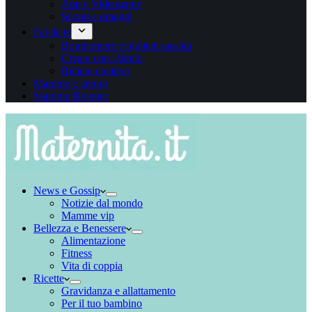
App e Videogame
Sconti e omaggi
Fai da te
Bomboniere e biglietti nascita
Creare con i bimbi
Riciclo creativo
Mamme e lavoro
Mamme Blogger
News e Gossip
Notizie dal mondo
Mamme vip
Bellezza e Benessere
Alimentazione
Fitness
Vita di coppia
Ricette
Gravidanza e allattamento
Per il tuo bambino