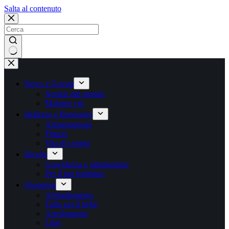
Salta
Salta al contenuto
al
contenuto
Nessun
risultato
News e Gossip
Notizie dal mondo
Mamme vip
Bellezza e Benessere
Alimentazione
Fitness
Vita di coppia
Ricette
Gravidanza e allattamento
Per il tuo bambino
Shopping
Abbigliamento
Tutto per il bebè
Arredamento
Libri