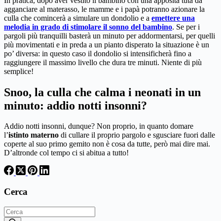
In pratica, dopo aver vestito il bambino con una apposita tuta da
agganciare al materasso, le mamme e i papà potranno azionare la
culla che comincerà a simulare un dondolio e a
emettere una
melodia in grado di stimolare il sonno del bambino
. Se per i
pargoli più tranquilli basterà un minuto per addormentarsi, per quelli
più movimentati e in preda a un pianto disperato la situazione è un
po’ diversa: in questo caso il dondolio si intensificherà fino a
raggiungere il massimo livello che dura tre minuti. Niente di più
semplice!
Snoo, la culla che calma i neonati in un
minuto: addio notti insonni?
Addio notti insonni, dunque? Non proprio, in quanto domare
l’
istinto materno
di cullare il proprio pargolo e sgusciare fuori dalle
coperte al suo primo gemito non è cosa da tutte, però mai dire mai.
D’altronde col tempo ci si abitua a tutto!
Cerca