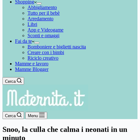
Shopping
Abbigliamento
Tutto per il bebè
Arredamento
Libri
App e Videogame
Sconti e omaggi
Fai da te
Bomboniere e biglietti nascita
Creare con i bimbi
Riciclo creativo
Mamme e lavoro
Mamme Blogger
Cerca
Cerca
Menu
Snoo, la culla che calma i neonati in un
minuto