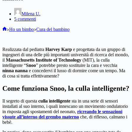
Milena U.
5 commenti
Home
Ho un bimbo
Cura del bambino
Realizzata dal pediatra
Harvey Karp
e progettata da un gruppo di
ingegneri di una delle più importanti università di ricerca del mondo,
il
Massachusetts Institute of Technology
(MIT), la culla
intelligente “
Snoo
” potrebbe presto sostituire la cara e vecchia
ninna nanna
e concedervi il lusso di dormire come un tempo. Ma
di cosa si tratta effettivamente?
Come funziona Snoo, la culla intelligente?
Il segreto di questa
culla intelligente
sta in una serie di sensori
installati al suo interno, i quali innescano un movimento ondulatorio
in risposta agli spostamenti del neonato,
ricreando le sensazioni
vissute all’interno del
grembo materno
che, di riflesso, calmano i
bebè.