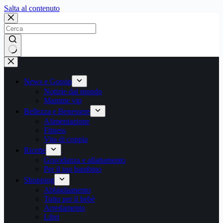
Salta
Salta al contenuto
al
contenuto
Nessun
risultato
News e Gossip
Notizie dal mondo
Mamme vip
Bellezza e Benessere
Alimentazione
Fitness
Vita di coppia
Ricette
Gravidanza e allattamento
Per il tuo bambino
Shopping
Abbigliamento
Tutto per il bebè
Arredamento
Libri