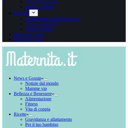
App e Videogame
Sconti e omaggi
Fai da te
Bomboniere e biglietti nascita
Creare con i bimbi
Riciclo creativo
Mamme e lavoro
Mamme Blogger
News e Gossip
Notizie dal mondo
Mamme vip
Bellezza e Benessere
Alimentazione
Fitness
Vita di coppia
Ricette
Gravidanza e allattamento
Per il tuo bambino