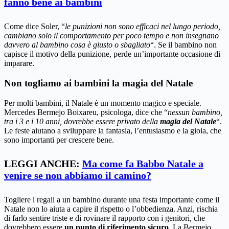
fanno bene ai bambini
Come dice Soler, “
le punizioni non sono efficaci nel lungo periodo,
cambiano solo il comportamento per poco tempo e non insegnano
davvero al bambino cosa è giusto o sbagliato
“. Se il bambino non
capisce il motivo della punizione, perde un’importante occasione di
imparare.
Non togliamo ai bambini la magia del Natale
Per molti bambini, il Natale è un momento magico e speciale.
Mercedes Bermejo Boixareu, psicologa, dice che “
nessun bambino,
tra i 3 e i 10 anni, dovrebbe essere privato della
magia del Natale
“.
Le feste aiutano a sviluppare la fantasia, l’entusiasmo e la gioia, che
sono importanti per crescere bene.
LEGGI ANCHE:
Ma come fa Babbo Natale a
venire se non abbiamo il camino?
Togliere i regali a un bambino durante una festa importante come il
Natale non lo aiuta a capire il rispetto o l’obbedienza. Anzi, rischia
di farlo sentire triste e di rovinare il rapporto con i genitori, che
dovrebbero essere
un punto di riferimento sicuro
. La Bermejo