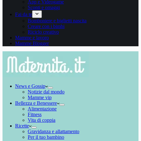
App e Videogame
Sconti e omaggi
Fai da te
Bomboniere e biglietti nascita
Creare con i bimbi
Riciclo creativo
Mamme e lavoro
Mamme Blogger
News e Gossip
Notizie dal mondo
Mamme vip
Bellezza e Benessere
Alimentazione
Fitness
Vita di coppia
Ricette
Gravidanza e allattamento
Per il tuo bambino