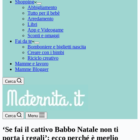
Shopping
Abbigliamento
Tutto per il bebè
Arredamento
Libri
App e Videogame
Sconti e omaggi
Fai da te
Bomboniere e biglietti nascita
Creare con i bimbi
Riciclo creativo
Mamme e lavoro
Mamme Blogger
Cerca
Cerca
Menu
‘Se fai il cattivo Babbo Natale non ti
porta i regali’: ecco perché è meglio