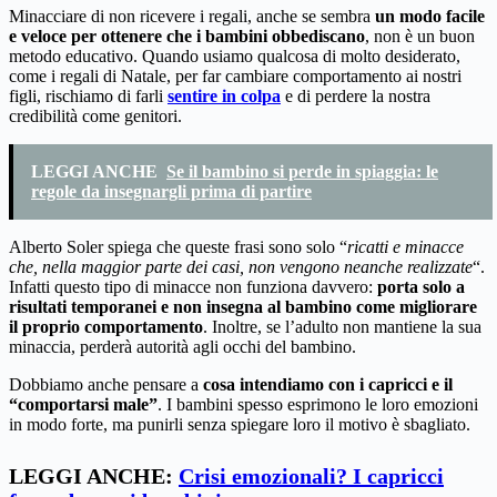
Minacciare di non ricevere i regali, anche se sembra
un modo facile
e veloce per ottenere che i bambini obbediscano
, non è un buon
metodo educativo. Quando usiamo qualcosa di molto desiderato,
come i regali di Natale, per far cambiare comportamento ai nostri
figli, rischiamo di farli
sentire in colpa
e di perdere la nostra
credibilità come genitori.
LEGGI ANCHE
Se il bambino si perde in spiaggia: le
regole da insegnargli prima di partire
Alberto Soler spiega che queste frasi sono solo “
ricatti e minacce
che, nella maggior parte dei casi, non vengono neanche realizzate
“.
Infatti questo tipo di minacce non funziona davvero:
porta solo a
risultati temporanei e non insegna al bambino come migliorare
il proprio comportamento
. Inoltre, se l’adulto non mantiene la sua
minaccia, perderà autorità agli occhi del bambino.
Dobbiamo anche pensare a
cosa intendiamo con i capricci e il
“comportarsi male”
. I bambini spesso esprimono le loro emozioni
in modo forte, ma punirli senza spiegare loro il motivo è sbagliato.
LEGGI ANCHE:
Crisi emozionali? I capricci