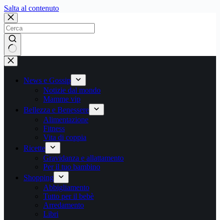
Salta
Salta al contenuto
al
contenuto
Nessun
risultato
News e Gossip
Notizie dal mondo
Mamme vip
Bellezza e Benessere
Alimentazione
Fitness
Vita di coppia
Ricette
Gravidanza e allattamento
Per il tuo bambino
Shopping
Abbigliamento
Tutto per il bebè
Arredamento
Libri