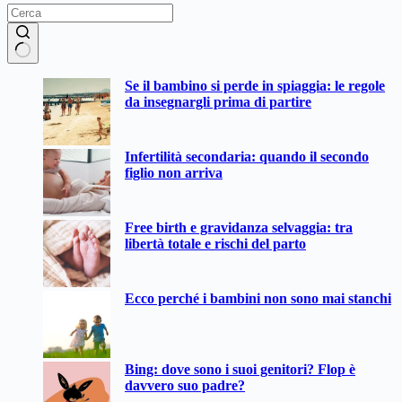
Nessun
Se il bambino si perde in spiaggia: le regole
risultato
da insegnargli prima di partire
Infertilità secondaria: quando il secondo
figlio non arriva
Free birth e gravidanza selvaggia: tra
libertà totale e rischi del parto
Ecco perché i bambini non sono mai stanchi
Bing: dove sono i suoi genitori? Flop è
davvero suo padre?