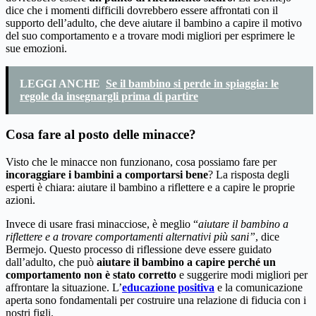
dice che i momenti difficili dovrebbero essere affrontati con il
supporto dell’adulto, che deve aiutare il bambino a capire il motivo
del suo comportamento e a trovare modi migliori per esprimere le
sue emozioni.
LEGGI ANCHE
Se il bambino si perde in spiaggia: le
regole da insegnargli prima di partire
Cosa fare al posto delle minacce?
Visto che le minacce non funzionano, cosa possiamo fare per
incoraggiare i bambini a comportarsi bene
? La risposta degli
esperti è chiara: aiutare il bambino a riflettere e a capire le proprie
azioni.
Invece di usare frasi minacciose, è meglio “
aiutare il bambino a
riflettere e a trovare comportamenti alternativi più sani”
, dice
Bermejo. Questo processo di riflessione deve essere guidato
dall’adulto, che può
aiutare il bambino a capire perché un
comportamento non è stato corretto
e suggerire modi migliori per
affrontare la situazione. L’
educazione positiva
e la comunicazione
aperta sono fondamentali per costruire una relazione di fiducia con i
nostri figli.