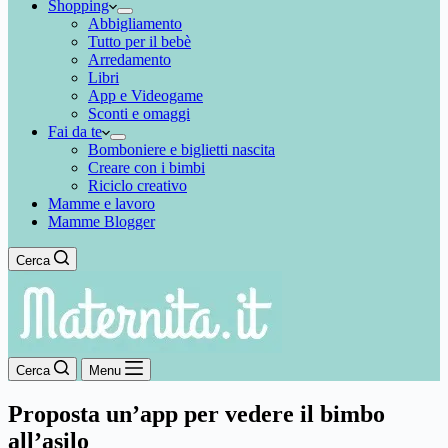
Shopping
Abbigliamento
Tutto per il bebè
Arredamento
Libri
App e Videogame
Sconti e omaggi
Fai da te
Bomboniere e biglietti nascita
Creare con i bimbi
Riciclo creativo
Mamme e lavoro
Mamme Blogger
Cerca
Cerca
Menu
Proposta un’app per vedere il bimbo
all’asilo