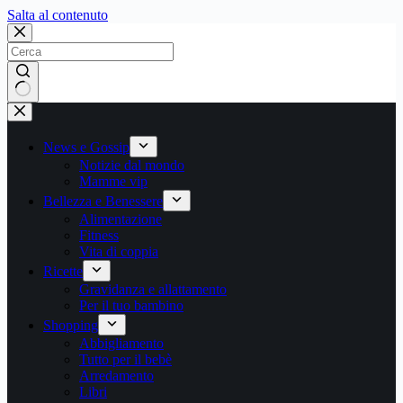
Salta
Salta al contenuto
al
contenuto
Nessun
risultato
News e Gossip
Notizie dal mondo
Mamme vip
Bellezza e Benessere
Alimentazione
Fitness
Vita di coppia
Ricette
Gravidanza e allattamento
Per il tuo bambino
Shopping
Abbigliamento
Tutto per il bebè
Arredamento
Libri