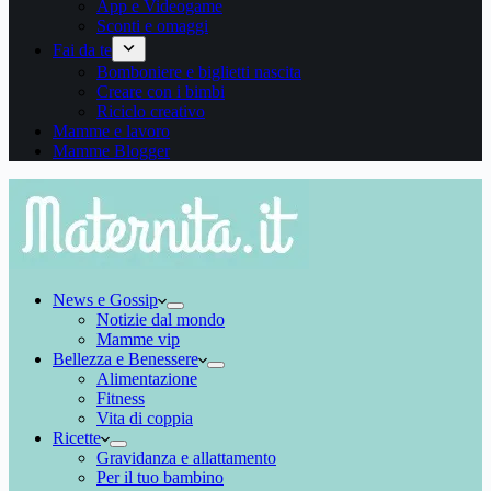
App e Videogame
Sconti e omaggi
Fai da te
Bomboniere e biglietti nascita
Creare con i bimbi
Riciclo creativo
Mamme e lavoro
Mamme Blogger
News e Gossip
Notizie dal mondo
Mamme vip
Bellezza e Benessere
Alimentazione
Fitness
Vita di coppia
Ricette
Gravidanza e allattamento
Per il tuo bambino