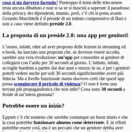
cosa si sta davvero facendo
?
Purtroppo il tema delle telecamere
resta ancora dibattuto e non si sa se si riuscirà a superare il paradosso
della privacy dei dipendenti, intanto, però, c’è chi si porta avanti.
Gerardo Marchitelli è il preside di un istituto comprensivo di Bari e
non a caso viene definito
preside 2.0
.
La proposta di un preside 2.0: una app per genitori!
L’uomo, infatti, oltre ad aver proposto delle lezioni in streaming ed
e-book, ha lanciato una proposta che, se dovesse essere accolta,
sarebbe una vera rivoluzione:
un’app
per consentire ai genitori di
collegarsi con l’asilo per 30 secondi al giorno. L’istituto, infatti,
accoglie bambini a partire dai due anni e mezzo in su, e per i genitori
poterli vedere anche per soli 30 secondi significherebbe avere più
fiducia. Ma a livello funzionale siamo davvero certi che quest’app
possa
scongiurare il pericolo di violenza
? O non è forse una
trovata più propagandistica che non utile? Cosa sono
30 secondi
a
fronte di un’intera giornata?
Potrebbe essere un inizio?
Eppure c’è chi sostiene che sarebbe comunque un buon inizio e che
la cosa potrebbe
funzionare almeno come deterrente
. E in effetti
potrebbe essere così, ma è un peccato che un genitore debba aver