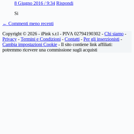
8 Giugno 2016 / 9:34
Rispondi
Si
Navigazione
← Commenti meno recenti
dei
Copyright © 2026 - iPink s.r.l - PIVA 02794190302 -
Chi siamo
-
commenti
Privacy
-
Termini e Condizioni
-
Contatti
-
Per gli inserzionisti
-
Cambia impostazioni Cookie
- Il sito contiene link affiliati:
potremmo ricevere una commissione sugli acquisti