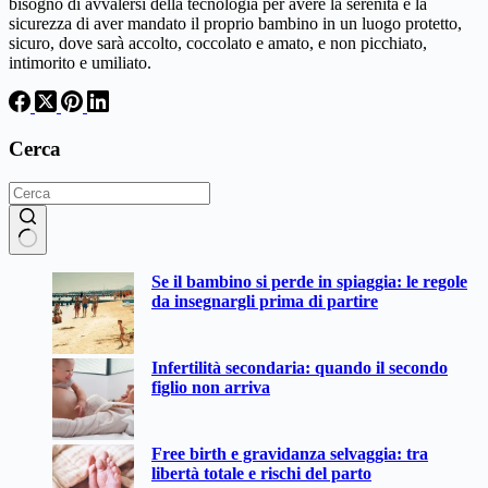
bisogno di avvalersi della tecnologia per avere la serenità e la
sicurezza di aver mandato il proprio bambino in un luogo protetto,
sicuro, dove sarà accolto, coccolato e amato, e non picchiato,
intimorito e umiliato.
Cerca
Nessun
Se il bambino si perde in spiaggia: le regole
risultato
da insegnargli prima di partire
Infertilità secondaria: quando il secondo
figlio non arriva
Free birth e gravidanza selvaggia: tra
libertà totale e rischi del parto